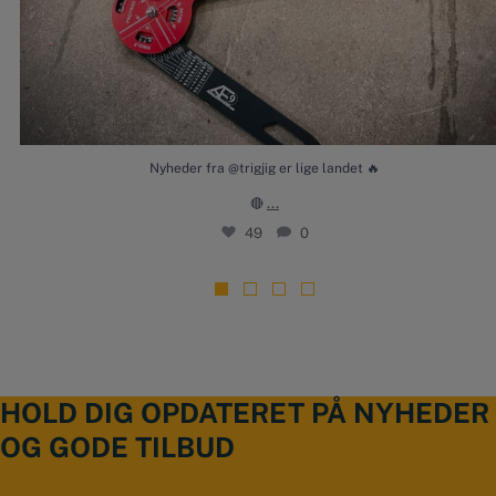
Nyheder fra @trigjig er lige landet 🔥
...
🔴
49
0
HOLD DIG OPDATERET PÅ NYHEDER
OG GODE TILBUD