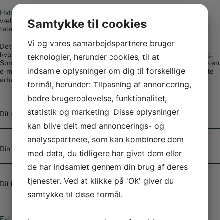
Hvis du har spørgsmål til vores sortiment eller brug for hjælp til at
Samtykke til cookies
vælge et produkt, er du altid velkommen til at kontakte os på
telefonnummer
+45 56 36 10 15
.
Vi og vores samarbejdspartnere bruger
Det vigtigste for os hos Smedjeriet er, ud over at tilbyde
kvalitetsværktøj til gode priser, at du kan få professionel rådgivning.
teknologier, herunder cookies, til at
Som kunde kan du altid bruge vores kontaktformular eller sende os en
indsamle oplysninger om dig til forskellige
e-mail. Spørgsmål, der sendes ind, besvares som regel senest næste
arbejdsdag og indenfor 4 timer i hverdagene.
formål, herunder: Tilpasning af annoncering,
bedre brugeroplevelse, funktionalitet,
N
statistik og marketing. Disse oplysninger
a
v
kan blive delt med annoncerings- og
n
E
analysepartnere, som kan kombinere dem
-
med data, du tidligere har givet dem eller
m
de har indsamlet gennem din brug af deres
a
T
i
tjenester. Ved at klikke på 'OK' giver du
e
l
l
samtykke til disse formål.
*
e
E
f
v