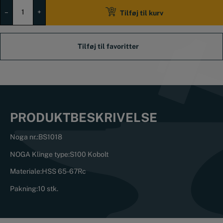
Noga
Afgrater
–
+
Tilføj til kurv
Klinge
BS
1018
antal
PRODUKTBESKRIVELSE
Noga nr.:
BS1018
NOGA Klinge type:
S100 Kobolt
Materiale:
HSS 65-67Rc
Pakning:
10 stk.