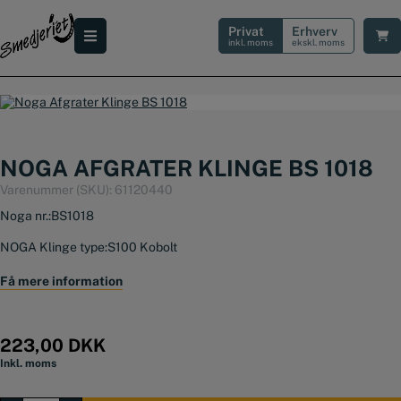
Hop
til
Privat
Erhverv
indholdet
inkl. moms
ekskl. moms
NOGA AFGRATER KLINGE BS 1018
Varenummer (SKU):
61120440
Noga nr.:
BS1018
NOGA Klinge type:
S100 Kobolt
Materiale:
HSS 65-67Rc
Få mere information
Pakning:
10 stk.
223,00
DKK
Inkl. moms