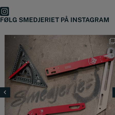
FØLG SMEDJERIET PÅ INSTAGRAM
Nyheder fra @trigjig er lige landet 🔥
🔴
...
49
0