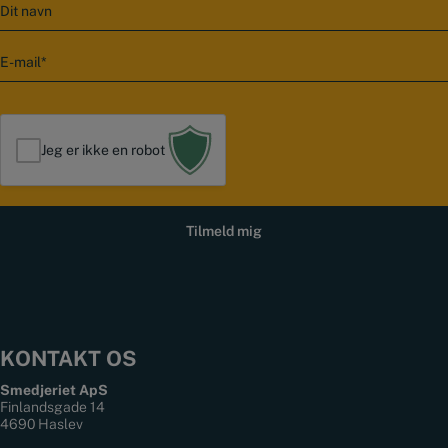
N
a
v
E
n
-
m
a
i
l
Jeg er ikke en robot
*
KONTAKT OS
Smedjeriet ApS
Finlandsgade 14
4690 Haslev