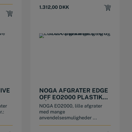
1.312,00
DKK
IVE
NOGA AFGRATER EDGE
OFF EO2000 PLASTIK
HÅNDTAG OG S10
ater
NOGA EO2000, lille afgrater
KLINGE
.:
med mange
anvendelsesmuligheder ...