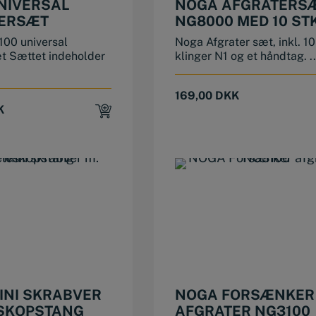
NIVERSAL
NOGA AFGRATERS
ERSÆT
NG8000 MED 10 STK
KLINGER
00 universal
Noga Afgrater sæt, inkl. 10
æt Sættet indeholder
klinger N1 og et håndtag. ..
169,00
DKK
K
INI SKRABVER
NOGA FORSÆNKER
ESKOPSTANG
AFGRATER NG3100