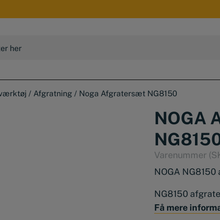
værktøj
/
Afgratning
/
Noga Afgratersæt NG8150
NOGA 
NG815
Varenummer (S
NOGA NG8150 afg
NG8150 afgrater
af plastik med 
Få mere inform
greb. Samt 10 st