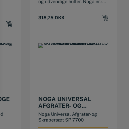
og udvendige huller. Noga nr.:...
318,75
DKK
DGE
NOGA UNIVERSAL
AFGRATER- OG
AG +
SKRABERSÆT SP 7700
ed
Noga Universal Afgrater- og
Skrabersæt SP 7700