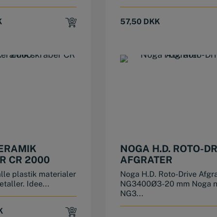
K
57,50
DKK
ERAMIK
NOGA H.D. ROTO-DR
R CR 2000
AFGRATER
alle plastik materialer
Noga H.D. Roto-Drive Afgr
taller. Idee...
NG3400Ø3-20 mm Noga nr
NG3...
K