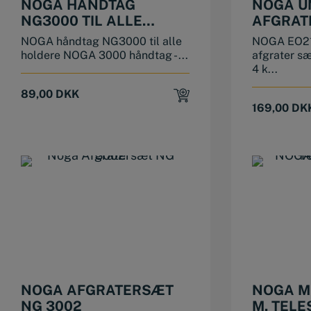
NOGA HÅNDTAG
NOGA U
NG3000 TIL ALLE
AFGRAT
HOLDERE
NOGA håndtag NG3000 til alle
NOGA EO21
holdere NOGA 3000 håndtag - ...
afgrater s
4 k...
89,00
DKK
169,00
DK
NOGA AFGRATERSÆT
NOGA M
NG 3002
M. TEL