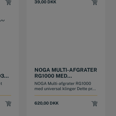
39,00
DKK
NOGA MULTI-AFGRATER
9300
RG1000 MED
UNIVERSAL KLINGER
t
NOGA Multi-afgrater RG1000
med universal klinger Dette pr...
620,00
DKK