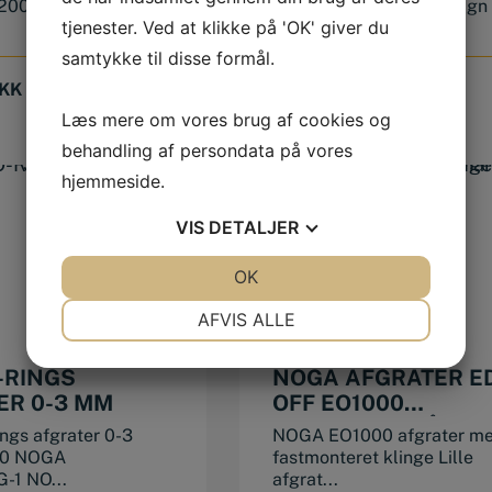
0 rørafgrater kan
kan med sit smarte design
tjenester. Ved at klikke på 'OK' giver du
arbejd...
samtykke til disse formål.
KK
65,00
DKK
Læs mere om vores brug af cookies og
behandling af persondata på vores
hjemmeside.
VIS
DETALJER
JA
NEJ
OK
JA
NEJ
NØDVENDIGE
PRÆFERENCER
AFVIS ALLE
JA
NEJ
JA
NEJ
-RINGS
NOGA AFGRATER E
MARKETING
STATISTIK
ER 0-3 MM
OFF EO1000
ALUMINIUM HÅNDT
gs afgrater 0-3
NOGA EO1000 afgrater m
S10 KLINGE
00 NOGA
fastmonteret klinge Lille
-1 NO...
afgrat...