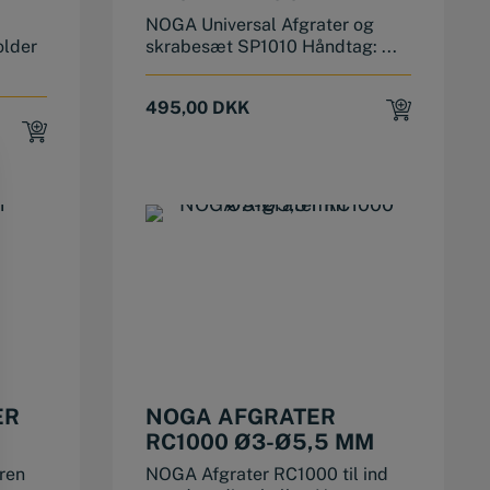
SKRABESÆT SP1010
NOGA Universal Afgrater og
older
skrabesæt SP1010 Håndtag: ...
495,00
DKK
ER
NOGA AFGRATER
RC1000 Ø3-Ø5,5 MM
ren
NOGA Afgrater RC1000 til ind