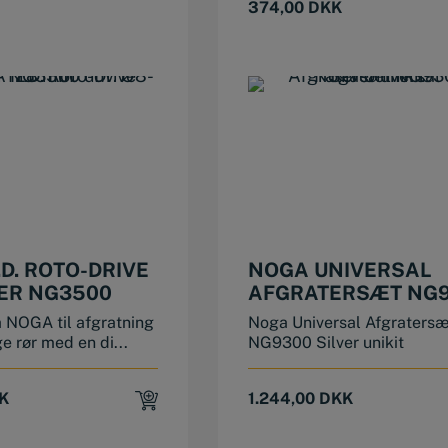
374,00
DKK
D. ROTO-DRIVE
NOGA UNIVERSAL
ER NG3500
AFGRATERSÆT NG
SILVER UNIKIT
a NOGA til afgratning
Noga Universal Afgratersæ
e rør med en di...
NG9300 Silver unikit
K
1.244,00
DKK