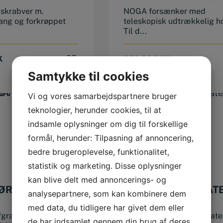
skrabver m.
NOGA forsænker med
ang og forkrøppet
teleskopisk udtrækkelig h
Til d...
K
329,00
DKK
Samtykke til cookies
Vi og vores samarbejdspartnere bruger
teknologier, herunder cookies, til at
indsamle oplysninger om dig til forskellige
formål, herunder: Tilpasning af annoncering,
bedre brugeroplevelse, funktionalitet,
statistik og marketing. Disse oplysninger
kan blive delt med annoncerings- og
ØRAFGRATER
NOGA RØRAFGRAT
analysepartnere, som kan kombinere dem
SP81005
med data, du tidligere har givet dem eller
fgrater SP8200
NOGA SP81005 rørafgrate
de har indsamlet gennem din brug af deres