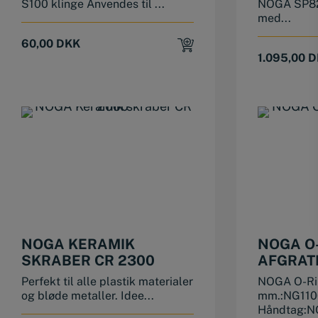
S100 klinge Anvendes til ...
NOGA SP820
med...
60,00
DKK
1.095,00
D
NOGA KERAMIK
NOGA O
SKRABER CR 2300
AFGRAT
Perfekt til alle plastik materialer
NOGA O-Rin
og bløde metaller. Idee...
mm.:NG11
Håndtag:NG