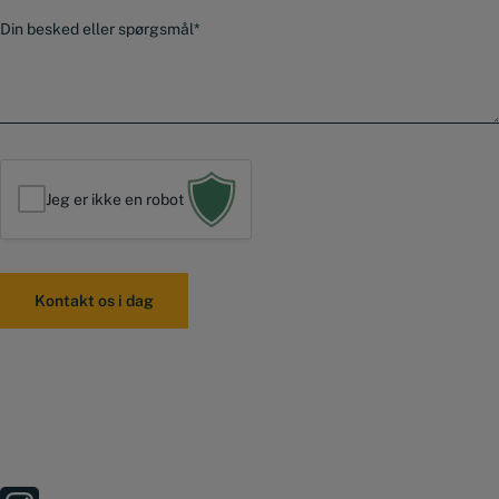
n
B
v
u
e
a
m
s
r
m
k
e
e
e
r
d
*
Jeg er ikke en robot