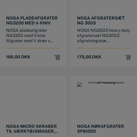
NOGA PLADEAFGRATER
NOGA AFGRATERSÆT
NG3200 MED V-KNIV
NG 3003
NOGA pladeafgrater
NOGA NG3003 heavy duty
NG3200 med V-kniv
afgratersæt NG3003
Afgrater med V skær s...
afgratningssæ...
160,00
DKK
175,00
DKK
NOGA MICRO SKRABER
NOGA RØRAFGRATER
TIL VÆRKTØJSMAGERE
SP81005
FT11001