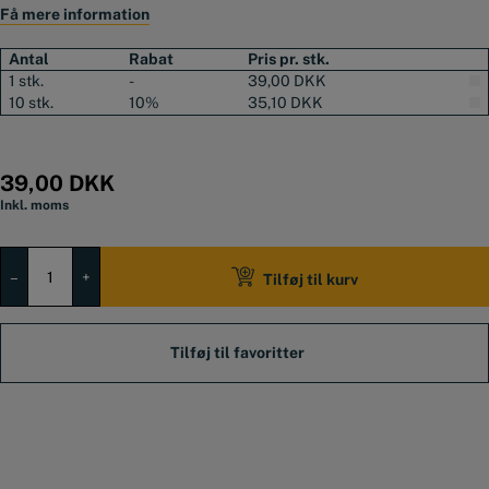
S10 klinge, som kan bruges i stål, aluminium og plastik. Alle klingerne i
Få mere information
”S” serien passer til EO2000, det er derfor den oplagte løsning, hvis
man ønsker en lille afgrater, som samtidig kan arbejde i mange
Antal
Rabat
Pris pr. stk.
forskellige materialer og på forskellige former emner.
1 stk.
-
39,00
DKK
”S” klinger serien er en serie på 26 heavy duty klinger, som bl.a. kan
10 stk.
10%
35,10
DKK
arbejde i aluminium, støbejern, keramik, komposit, kobber, hærdet stål,
messing og plastik. klingerne er udformet forskelligt således, at der er
mulighed for at arbejde i alt lige fra lige kanter, krydshuller og dybe
huller.
39,00
DKK
Inkl. moms
Inklusiv S10 klinge, som kan arbejde i stål, aluminium og plastik
Passer til alle ”S” klingerne (3,2 mm)
NOGA
Plasthåndtag med praktisk lommeklemme
afgrater
–
+
Tilføj til kurv
Edge
Off
EO2000
plastik
håndtag
og
S10
klinge
antal