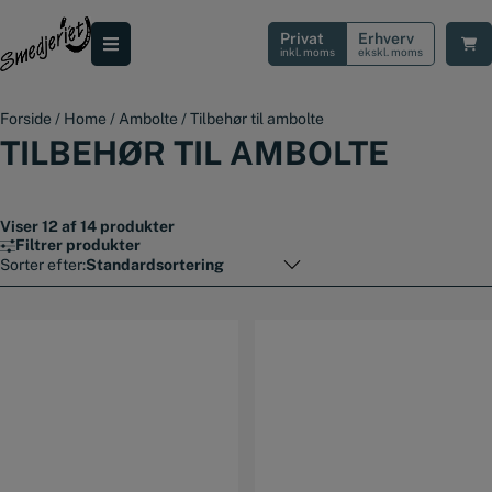
Hop
til
Privat
Erhverv
indholdet
inkl. moms
ekskl. moms
Forside
/
Home
/
Ambolte
/
Tilbehør til ambolte
TILBEHØR TIL AMBOLTE
Viser 12 af 14 produkter
Filtrer produkter
Sorter efter: