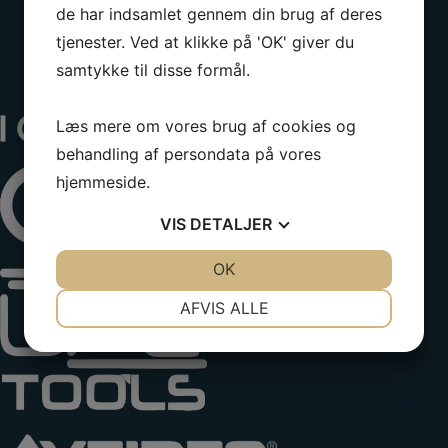
de har indsamlet gennem din brug af deres
tjenester. Ved at klikke på 'OK' giver du
samtykke til disse formål.
Læs mere om vores brug af cookies og
behandling af persondata på vores
hjemmeside.
VIS
DETALJER
JA
NEJ
OK
JA
NEJ
NØDVENDIGE
PRÆFERENCER
AFVIS ALLE
JA
NEJ
JA
NEJ
MARKETING
STATISTIK