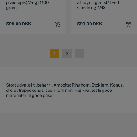
præstepik) Vægt 1100
afhugning af stål ved
gram....
smedning. V�...
599,00
DKK
599,00
DKK
1
2
Stort udvalg i tilbehør til Ambolte: Ringhorn, Stokjern, Konus,
drejet trappekonus, sperrhorn mm. Høj kvalitet & gode
materialer til gode priser.