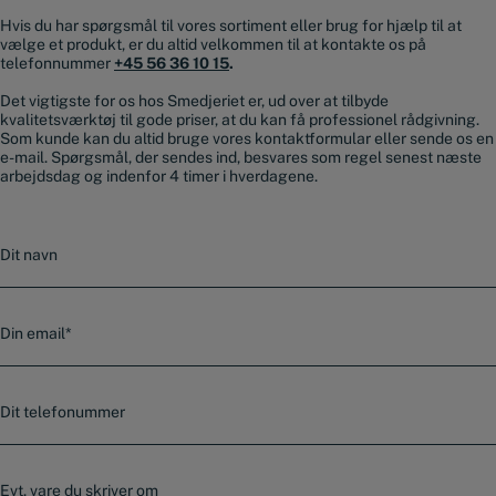
Hvis du har spørgsmål til vores sortiment eller brug for hjælp til at
vælge et produkt, er du altid velkommen til at kontakte os på
telefonnummer
+45 56 36 10 15
.
Det vigtigste for os hos Smedjeriet er, ud over at tilbyde
kvalitetsværktøj til gode priser, at du kan få professionel rådgivning.
Som kunde kan du altid bruge vores kontaktformular eller sende os en
e-mail. Spørgsmål, der sendes ind, besvares som regel senest næste
arbejdsdag og indenfor 4 timer i hverdagene.
N
a
v
n
E
-
m
a
T
i
e
l
l
*
e
E
f
v