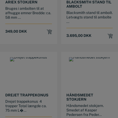
ARIEX STOKJERN
BLACKSMITH STAND TIL
AMBOLT
Bruges i ambolten til at
Blacksmith stand til ambolt.
afhugge emner Bredde: ca.
Letvægts stand til ambolte
58 mm ...
...
349,00
DKK
3.695,00
DKK
This product has multiple variants. The options may be chosen on the product page
This product has multiple variants. The options may be chosen on the product page
DREJET TRAPPEKONUS
HÅNDSMEDET
STOKJERN
Drejet trappekonus 4
Håndsmedet stokjern.
trapper Total længde ca.
Smedet af Kasper
75 mm L�...
Pedersen fra Peder...