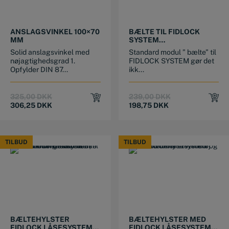
ANSLAGSVINKEL 100×70
BÆLTE TIL FIDLOCK
MM
SYSTEM
(BÆLTEHYLSTRE OG
Solid anslagsvinkel med
Standard modul ” bælte” til
BÆLTETASKER)
nøjagtighedsgrad 1.
FIDLOCK SYSTEM gør det
Opfylder DIN 87...
ikk...
Original
Current
Original
Current
325,00
DKK
239,00
DKK
price
price
price
price
306,25
DKK
198,75
DKK
was:
is:
was:
is:
325,00 DKK.
306,25 DKK.
239,00 DKK.
198,75 DKK.
TILBUD
TILBUD
TILBUD
TILBUD
BÆLTEHYLSTER
BÆLTEHYLSTER MED
FIDLOCK LÅSESYSTEM
FIDLOCK LÅSESYSTEM