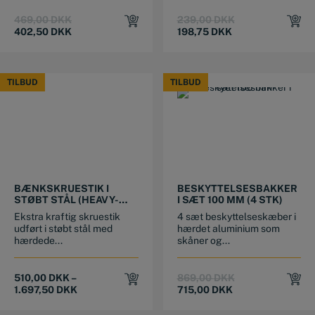
Original
Current
Original
Current
469,00
DKK
239,00
DKK
price
price
price
price
402,50
DKK
198,75
DKK
was:
is:
was:
is:
469,00 DKK.
402,50 DKK.
239,00 DKK.
198,75 DKK.
TILBUD
TILBUD
TILBUD
TILBUD
This product has multiple variants. The options may be chosen on the product page
BÆNKSKRUESTIK I
BESKYTTELSESBAKKER
STØBT STÅL (HEAVY-
I SÆT 100 MM (4 STK)
DUTY)
Ekstra kraftig skruestik
4 sæt beskyttelseskæber i
udført i støbt stål med
hærdet aluminium som
hærdede...
skåner og...
Original
Current
510,00
DKK
–
869,00
DKK
price
price
1.697,50
DKK
715,00
DKK
was:
is:
869,00 DKK.
715,00 DKK.