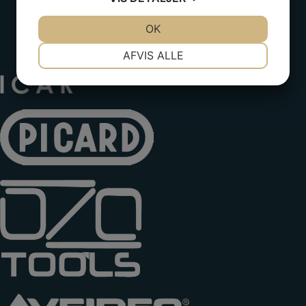
JA
NEJ
OK
JA
NEJ
NØDVENDIGE
PRÆFERENCER
AFVIS ALLE
JA
NEJ
JA
NEJ
MARKETING
STATISTIK