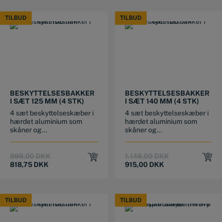
TILBUD
TILBUD
TILBUD
TILBUD
BESKYTTELSESBAKKER
BESKYTTELSESBAKKER
I SÆT 125 MM (4 STK)
I SÆT 140 MM (4 STK)
4 sæt beskyttelseskæber i
4 sæt beskyttelseskæber i
hærdet aluminium som
hærdet aluminium som
skåner og...
skåner og...
Original
Current
Original
Current
999,00
DKK
1.149,00
DKK
price
price
price
price
818,75
DKK
915,00
DKK
was:
is:
was:
is:
999,00 DKK.
818,75 DKK.
1.149,00 DKK.
915,00 DKK.
TILBUD
TILBUD
TILBUD
TILBUD