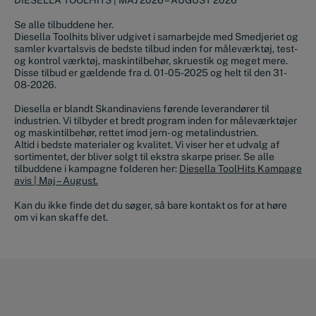
DIESELLA TOOLHITS | MAJ 2026 – AUGUST 2026
Se alle tilbuddene her.
Diesella Toolhits bliver udgivet i samarbejde med Smedjeriet og
samler kvartalsvis de bedste tilbud inden for måleværktøj, test-
og kontrol værktøj, maskintilbehør, skruestik og meget mere.
Disse tilbud er gældende fra d. 01-05-2025 og helt til den 31-
08-2026.
Diesella er blandt Skandinaviens førende leverandører til
industrien. Vi tilbyder et bredt program inden for måleværktøjer
og maskintilbehør, rettet imod jern- og metalindustrien.
Altid i bedste materialer og kvalitet. Vi viser her et udvalg af
sortimentet, der bliver solgt til ekstra skarpe priser. Se alle
tilbuddene i kampagne folderen her:
Diesella ToolHits Kampage
avis | Maj – August.
Kan du ikke finde det du søger, så bare kontakt os for at høre
om vi kan skaffe det.