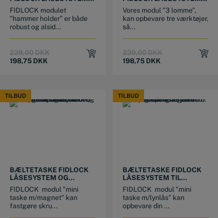
MED HAMMERHOLDER
OG 3 LOMMER TIL
FIDLOCK modulet
Vores modul ”3 lomme”,
VÆRKTØJ
”hammer holder” er både
kan opbevare tre værktøjer,
robust og alsid...
så...
Original
Current
Original
Current
239,00
DKK
239,00
DKK
price
price
price
price
198,75
DKK
198,75
DKK
was:
is:
was:
is:
239,00 DKK.
198,75 DKK.
239,00 DKK.
198,75 DKK.
TILBUD
TILBUD
TILBUD
TILBUD
BÆLTETASKE FIDLOCK
BÆLTETASKE FIDLOCK
LÅSESYSTEM OG
LÅSESYSTEM TIL
MAGNETPLADE TIL
OPBEVARING AF
FIDLOCK modul ”mini
FIDLOCK modul ”mini
SIKKER OPBEVARING AF
TELEFON, KUGLEPEN,
taske m/magnet” kan
taske m/lynlås” kan
SKRUER, BITS, BOLTE
NØGLER MV.
fastgøre skru...
opbevare din ...
MV.