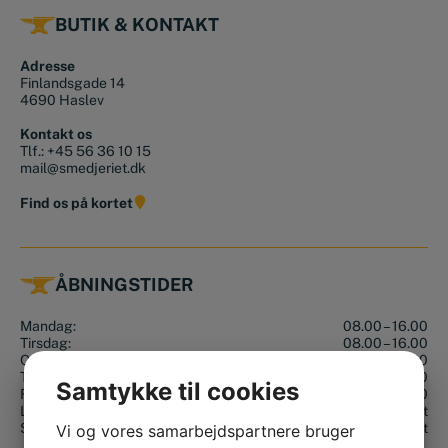
BUTIK & KONTAKT
Adresse
Finlandsgade 14
4690 Haslev
Kontakt os
Tlf.:
+45 56 36 10 15
mail@smedjeriet.dk
Find os på kortet
ÅBNINGSTIDER
Mandag:
08.00 – 16.00
Tirsdag:
08.00 – 16.00
Onsdag:
08.00 – 16.00
Torsdag:
08.00 – 16.00
Samtykke til cookies
Fredag:
08.00 – 16.00
Lørdag:
Lukket
Søndag:
Lukket
Vi og vores samarbejdspartnere bruger