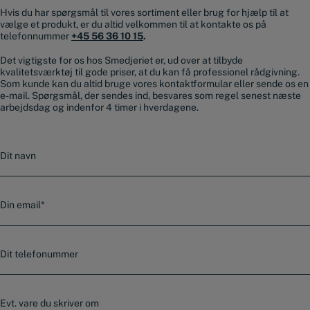
Hvis du har spørgsmål til vores sortiment eller brug for hjælp til at
vælge et produkt, er du altid velkommen til at kontakte os på
telefonnummer
+45 56 36 10 15
.
Det vigtigste for os hos Smedjeriet er, ud over at tilbyde
kvalitetsværktøj til gode priser, at du kan få professionel rådgivning.
Som kunde kan du altid bruge vores kontaktformular eller sende os en
e-mail. Spørgsmål, der sendes ind, besvares som regel senest næste
arbejdsdag og indenfor 4 timer i hverdagene.
N
a
v
n
E
-
m
a
T
i
e
l
l
*
e
E
f
v
o