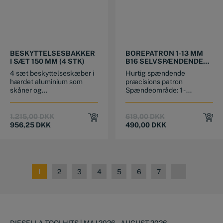
BESKYTTELSESBAKKER
BOREPATRON 1-13 MM
I SÆT 150 MM (4 STK)
B16 SELVSPÆNDENDE
(HEAVY DUTY)
4 sæt beskyttelseskæber i
Hurtig spændende
hærdet aluminium som
præcisions patron
skåner og...
Spændeområde: 1 - ...
Original
Current
Original
Current
1.215,00
DKK
619,00
DKK
price
price
price
price
956,25
DKK
490,00
DKK
was:
is:
was:
is:
1.215,00 DKK.
956,25 DKK.
619,00 DKK.
490,00 DKK.
1
2
3
4
5
6
7