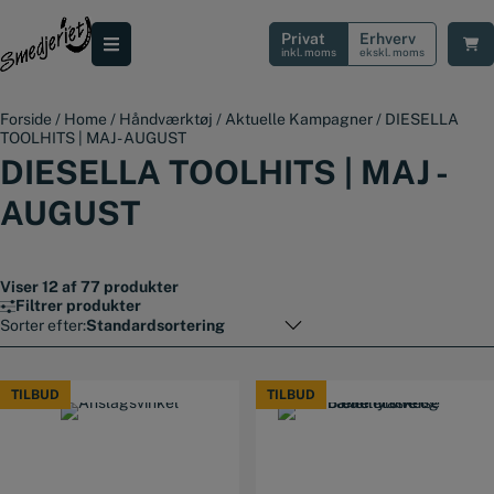
Hop
til
Privat
Erhverv
indholdet
inkl. moms
ekskl. moms
Forside
/
Home
/
Håndværktøj
/
Aktuelle Kampagner
/
DIESELLA
TOOLHITS | MAJ - AUGUST
DIESELLA TOOLHITS | MAJ -
AUGUST
Viser 12 af 77 produkter
Filtrer produkter
Sorter efter:
TILBUD
TILBUD
TILBUD
TILBUD