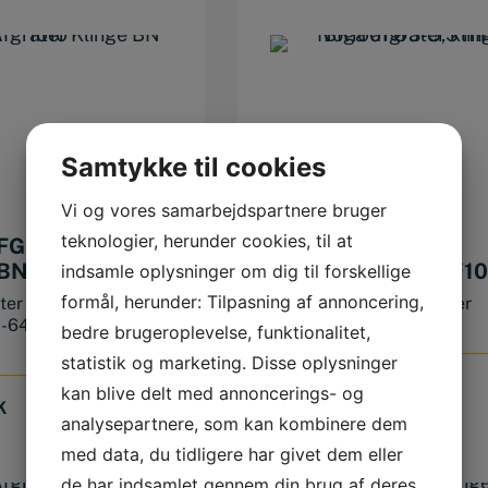
Samtykke til cookies
Vi og vores samarbejdspartnere bruger
teknologier, herunder cookies, til at
FGRATER
NOGA AFGRATER
BN 1010
KLINGE BR3001 Ø10
indsamle oplysninger om dig til forskellige
MM
formål, herunder: Tilpasning af annoncering,
ter Klinge BN 1010
Passer til NOGA afgrater
2-64Rc) Noga
RC2200
bedre brugeroplevelse, funktionalitet,
statistik og marketing. Disse oplysninger
168,75
DKK
kan blive delt med annoncerings- og
K
analysepartnere, som kan kombinere dem
med data, du tidligere har givet dem eller
de har indsamlet gennem din brug af deres