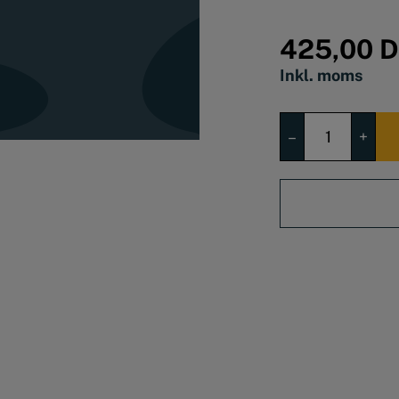
Pakning:
10 stk.
425,00
D
Inkl. moms
Noga
–
+
Afgrater
Klinge
BK
3112/BK3103
antal