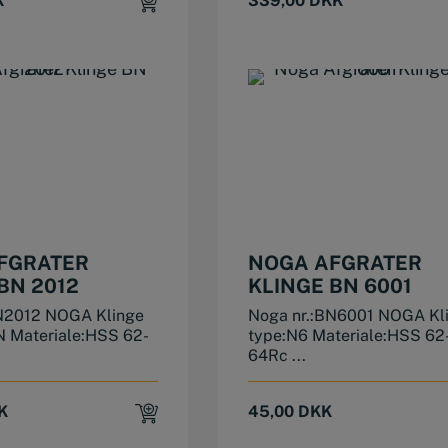
K
339,00
DKK
FGRATER
NOGA AFGRATER
BN 2012
KLINGE BN 6001
N2012 NOGA Klinge
Noga nr.:BN6001 NOGA Kl
N Materiale:HSS 62-
type:N6 Materiale:HSS 62
64Rc ...
K
45,00
DKK