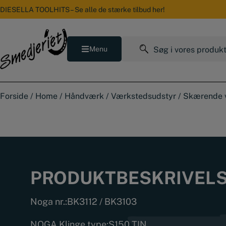
Hop
DIESELLA TOOLHITS – Se alle de stærke tilbud her!
til
indholdet
Søg
Menu
efter:
Forside
/
Home
/
Håndværk
/
Værkstedsudstyr
/
Skærende 
PRODUKTBESKRIVEL
Noga nr.:
BK3112 / BK3103
NOGA Klinge type:
S150 TIN