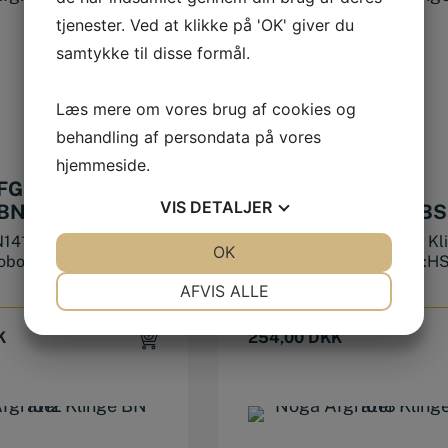
tjenester. Ved at klikke på 'OK' giver du
samtykke til disse formål.
Læs mere om vores brug af cookies og
behandling af persondata på vores
hjemmeside.
FGRATER
NOGA AFGRATER
VIS
DETALJER
BN 1410
KLINGE HSS-TIN BS
2012
N1410 NOGA Klinge
Noga nr.:BS2012 NOGA Kl
JA
NEJ
OK
JA
NEJ
obolt Materiale:HSS
type:S20 TIN Materiale:H
62-...
NØDVENDIGE
PRÆFERENCER
AFVIS ALLE
JA
NEJ
JA
NEJ
K
254,00
DKK
MARKETING
STATISTIK