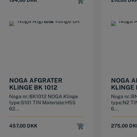
194,00
DKK
210,00
DK
NOGA AFGRATER
NOGA A
KLINGE BK 1012
KLINGE 
Noga nr.:BK1012 NOGA Klinge
Noga nr.:B
type:S101 TIN Materiale:HSS
type:N2 TI
62...
6...
457,00
DKK
275,00
DK