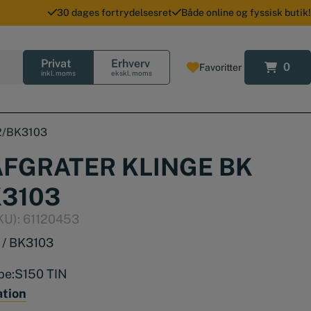
30 dages fortrydelsesret
Både online og fyssisk butik!
Privat
Erhverv
0
Favoritter
0
inkl. moms
ekskl. moms
12/BK3103
FGRATER KLINGE BK
K3103
KU):
61120453
 / BK3103
pe:
S150 TIN
ation
62-64Rc