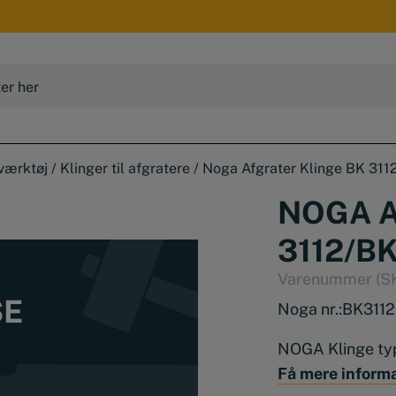
værktøj
/
Klinger til afgratere
/
Noga Afgrater Klinge BK 31
NOGA A
3112/B
Varenummer (S
SE
Noga nr.:
BK3112
NOGA Klinge ty
Få mere inform
Materiale:
HSS 