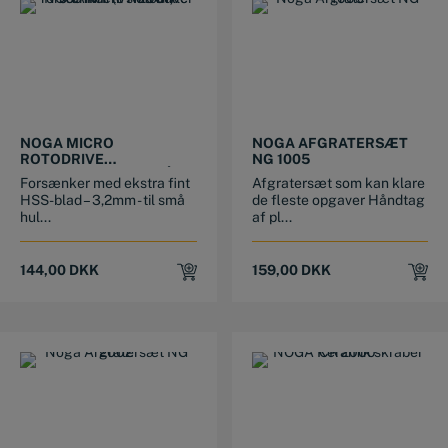
NOGA MICRO
NOGA AFGRATERSÆT
ROTODRIVE
NG 1005
FORSÆNKER TIL SMÅ
Forsænker med ekstra fint
Afgratersæt som kan klare
HULLER 0-3 MM
HSS-blad – 3,2mm - til små
de fleste opgaver Håndtag
hul...
af pl...
144,00
DKK
159,00
DKK