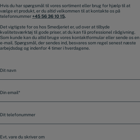
Hvis du har spørgsmål til vores sortiment eller brug for hjælp til at
vælge et produkt, er du altid velkommen til at kontakte os på
telefonnummer
+45 56 36 10 15
.
Det vigtigste for os hos Smedjeriet er, ud over at tilbyde
kvalitetsværktøj til gode priser, at du kan få professionel rådgivning.
Som kunde kan du altid bruge vores kontaktformular eller sende os en
e-mail. Spørgsmål, der sendes ind, besvares som regel senest næste
arbejdsdag og indenfor 4 timer i hverdagene.
N
a
v
n
E
-
m
a
T
i
e
l
l
*
e
E
f
v
o