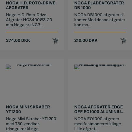
NOGA H.D. ROTO-DRIVE
NOGA PLADEAFGRATER
AFGRATER
DB 1000
Noga H.D. Roto-Drive
NOGA DB1000 afgrater til
Afgrater NG3400Ø3-20
kanter Med denne afgrater
mm Noga nr.: NG3...
kan ma...
374,00
DKK
210,00
DKK
NOGA MINI SKRABER
NOGA AFGRATER EDGE
YT1200
OFF EO1000 ALUMINIUM
HÅNDTAG + S10 KLINGE
Noga Mini Skraber YT1200
NOGA EO1000 afgrater
med T80 vendbar
med fastmonteret klinge
triangulær klinge.
Lille afgrat...