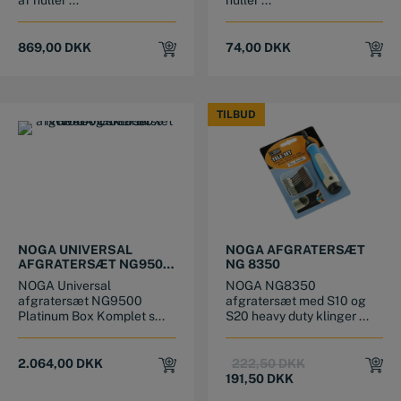
869,00
DKK
74,00
DKK
TILBUD
TILBUD
NOGA UNIVERSAL
NOGA AFGRATERSÆT
AFGRATERSÆT NG9500
NG 8350
PLATINUM BOX
NOGA Universal
NOGA NG8350
afgratersæt NG9500
afgratersæt med S10 og
Platinum Box Komplet s...
S20 heavy duty klinger ...
Original
Current
2.064,00
DKK
222,50
DKK
price
price
191,50
DKK
was:
is: