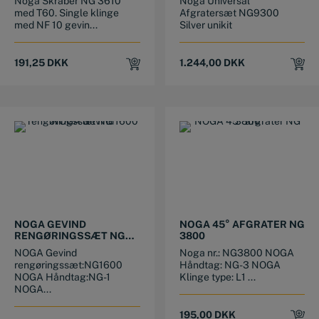
Noga Skraber NG 3610
Noga Universal
med T60. Single klinge
Afgratersæt NG9300
med NF 10 gevin...
Silver unikit
191,25
DKK
1.244,00
DKK
NOGA GEVIND
NOGA 45° AFGRATER NG
RENGØRINGSSÆT NG
3800
1600
NOGA Gevind
Noga nr.: NG3800 NOGA
rengøringssæt:NG1600
Håndtag: NG-3 NOGA
NOGA Håndtag:NG-1
Klinge type: L1 ...
NOGA...
195,00
DKK