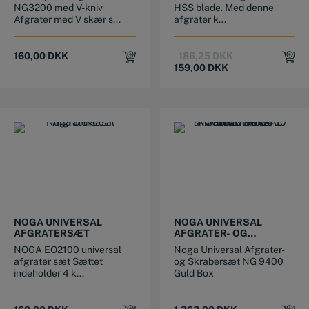
NG3200 med V-kniv
HSS blade. Med denne
Afgrater med V skær s...
afgrater k...
Original
Current
160,00
DKK
186,25
DKK
price
price
159,00
DKK
was:
is:
186,25 DKK.
159,00 DKK.
NOGA UNIVERSAL
NOGA UNIVERSAL
AFGRATERSÆT
AFGRATER- OG
SKRABERSÆT NG9400
NOGA EO2100 universal
Noga Universal Afgrater-
GULD BOX
afgrater sæt Sættet
og Skrabersæt NG 9400
indeholder 4 k...
Guld Box