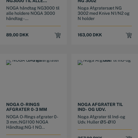
NG3000 TIL ALLE
NG 3002
HOLDERE
NOGA håndtag NG3000 til
Noga Afgratersæt NG
alle holdere NOGA 3000
3002 med Knive N1/N2 og
håndtag - ...
N holder
89,00
DKK
163,00
DKK
NOGA O-RINGS
NOGA AFGRATER TIL
AFGRATER 0-3 MM
IND- OG UDV.
NOGA O-Rings afgrater 0-
Noga Afgrater til Ind- og
3 mm.:NG1100 NOGA
Udv. Huller Ø5-Ø10
Håndtag:NG-1 NO...