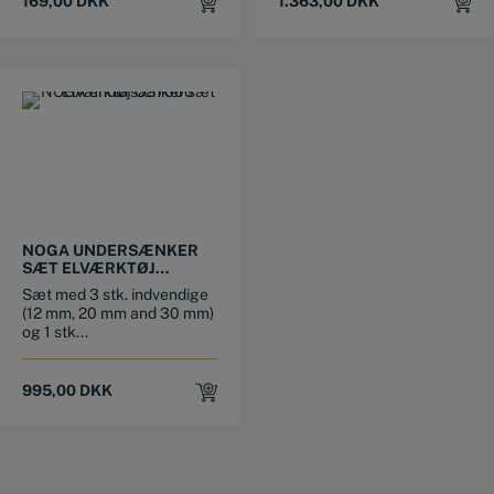
169,00
DKK
1.363,00
DKK
NOGA UNDERSÆNKER
SÆT ELVÆRKTØJ
CS7000
Sæt med 3 stk. indvendige
(12 mm, 20 mm and 30 mm)
og 1 stk...
995,00
DKK