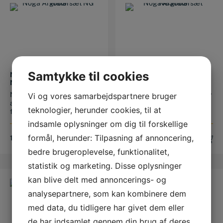
Samtykke til cookies
NOGA AFGRATERSÆT
NOGA AFGRATERSÆT
NG1003
NG 3003
NOGA NG1003
NOGA NG3003 heavy duty
Vi og vores samarbejdspartnere bruger
afgratersæt kan klare de
afgratersæt NG3003
teknologier, herunder cookies, til at
fleste opgaver. NG1...
afgratningssæ...
indsamle oplysninger om dig til forskellige
formål, herunder: Tilpasning af annoncering,
124,00
DKK
175,00
DKK
bedre brugeroplevelse, funktionalitet,
statistik og marketing. Disse oplysninger
kan blive delt med annoncerings- og
analysepartnere, som kan kombinere dem
med data, du tidligere har givet dem eller
de har indsamlet gennem din brug af deres