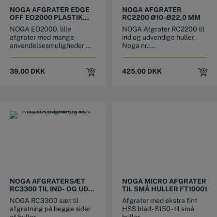
NOGA AFGRATER EDGE
NOGA AFGRATER
OFF EO2000 PLASTIK
RC2200 Ø10-Ø22,0 MM
HÅNDTAG OG S10
NOGA EO2000, lille
NOGA Afgrater RC2200 til
KLINGE
afgrater med mange
ind og udvendige huller.
anvendelsesmuligheder ...
Noga nr.:...
39,00
DKK
425,00
DKK
NOGA AFGRATERSÆT
NOGA MICRO AFGRATER
RC3300 TIL IND- OG UDV.
TIL SMÅ HULLER FT10001
HULLER
NOGA RC3300 sæt til
Afgrater med ekstra fint
afgratning på begge sider
HSS blad - S150 - til små
af huller ...
huller ...