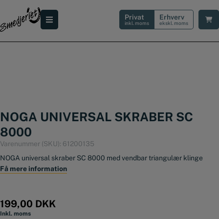
Hop
til
Privat
Erhverv
indholdet
inkl. moms
ekskl. moms
NOGA UNIVERSAL SKRABER SC
8000
Varenummer (SKU):
61200135
NOGA universal skraber SC 8000 med vendbar triangulær klinge
Få mere information
199,00
DKK
Inkl. moms