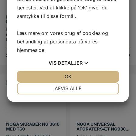
tjenester. Ved at klikke på 'OK' giver du
samtykke til disse formål.
NOGA AFGRATER
NOGA UNIVERSAL
RC2000 Ø5-Ø10,0 MM
AFGRATER OG
SKRABESÆT SP1010
NOGA Afgrater RC2000 til
NOGA Universal Afgrater
Læs mere om vores brug af cookies og
ind og udvendige huller.
og skrabesæt SP1010
Noga nr.:...
Håndtag: ...
behandling af persondata på vores
hjemmeside.
356,25
DKK
495,00
DKK
VIS
DETALJER
JA
NEJ
OK
JA
NEJ
NØDVENDIGE
PRÆFERENCER
AFVIS ALLE
JA
NEJ
JA
NEJ
MARKETING
STATISTIK
NOGA SKRABER NG 3610
NOGA UNIVERSAL
MED T60
AFGRATERSÆT NG9300
SILVER UNIKIT