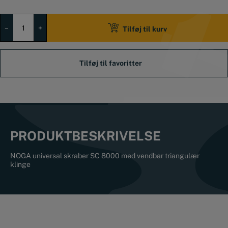
NOGA
universal
–
+
Tilføj til kurv
skraber
SC
8000
antal
PRODUKTBESKRIVELSE
NOGA universal skraber SC 8000 med vendbar triangulær
klinge