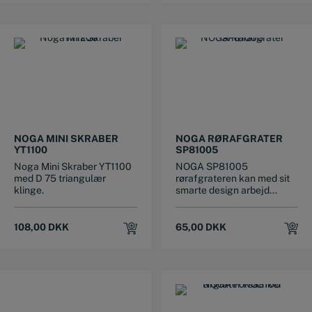
222,50 DKK.
191,50 DKK.
NOGA MINI SKRABER
NOGA RØRAFGRATER
YT1100
SP81005
Noga Mini Skraber YT1100
NOGA SP81005
med D 75 triangulær
rørafgrateren kan med sit
klinge.
smarte design arbejd...
108,00
DKK
65,00
DKK