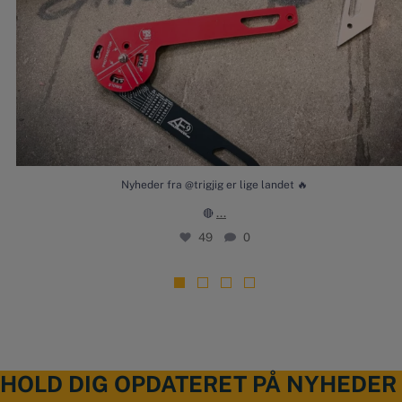
Nyheder fra @trigjig er lige landet 🔥
...
🔴
49
0
HOLD DIG OPDATERET PÅ NYHEDER