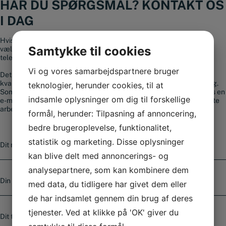
HAR DU SPØRGSMÅL? KONTAKT OS
I DAG
Hvis du har spørgsmål til vores sortiment eller brug for hjælp til at
Samtykke til cookies
vælge et produkt, er du altid velkommen til at kontakte os på
telefonnummer
+45 56 36 10 15
.
Vi og vores samarbejdspartnere bruger
Det vigtigste for os hos Smedjeriet er, ud over at tilbyde
kvalitetsværktøj til gode priser, at du kan få professionel rådgivning.
teknologier, herunder cookies, til at
Som kunde kan du altid bruge vores kontaktformular eller sende os en
indsamle oplysninger om dig til forskellige
e-mail. Spørgsmål, der sendes ind, besvares som regel senest næste
arbejdsdag og indenfor 4 timer i hverdagene.
formål, herunder: Tilpasning af annoncering,
bedre brugeroplevelse, funktionalitet,
N
statistik og marketing. Disse oplysninger
a
v
kan blive delt med annoncerings- og
n
analysepartnere, som kan kombinere dem
E
-
med data, du tidligere har givet dem eller
m
de har indsamlet gennem din brug af deres
a
T
i
tjenester. Ved at klikke på 'OK' giver du
e
l