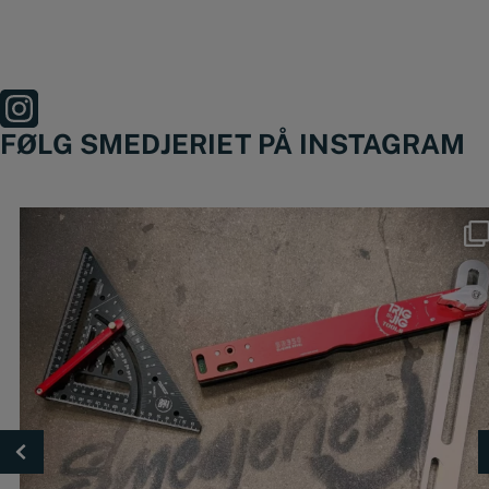
FØLG SMEDJERIET PÅ INSTAGRAM
Nyheder fra @trigjig er lige landet 🔥
🔴
...
49
0