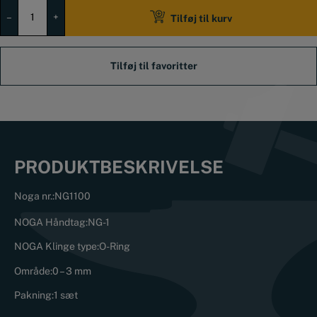
NOGA
O-
–
+
Tilføj til kurv
Rings
afgrater
0-
3
mm
antal
PRODUKTBESKRIVELSE
Noga nr.:NG1100
NOGA Håndtag:NG-1
NOGA Klinge type:O-Ring
Område:0 – 3 mm
Pakning:1 sæt