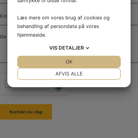
l
samtykke til disse formål.
*
e
E
f
v
Læs mere om vores brug af cookies og
o
t
n
behandling af persondata på vores
.
n
B
v
hjemmeside.
u
e
a
m
s
r
VIS
DETALJER
m
k
e
e
e
JA
NEJ
OK
JA
NEJ
r
d
*
NØDVENDIGE
PRÆFERENCER
AFVIS ALLE
JA
NEJ
JA
NEJ
Jeg er ikke en robot
MARKETING
STATISTIK