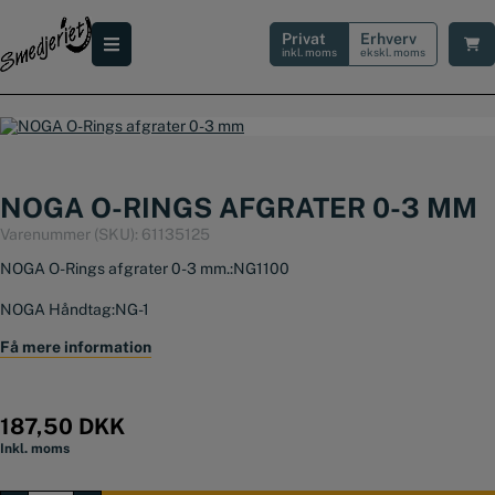
Hop
til
Privat
Erhverv
indholdet
inkl. moms
ekskl. moms
NOGA O-RINGS AFGRATER 0-3 MM
Varenummer (SKU):
61135125
NOGA O-Rings afgrater 0-3 mm.:
NG1100
NOGA Håndtag:
NG-1
NOGA Klinge type:
Få mere information
O-Ring
Område:
0 – 3 mm
187,50
DKK
Pakning:
1 sæt
Inkl. moms