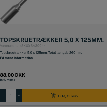
TOPSKRUETRÆKKER 5,0 X 125MM.
Varenummer (SKU):
BA30044
Topskruetrækker 5,0 x 125mm. Total længde 260mm.
Få mere information
88,00
DKK
Inkl. moms
Topskruetrækker
5,0
–
+
Tilføj til kurv
x
125mm.
antal