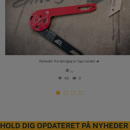
Nyheder fra @trigjig er lige landet 🔥
...
🔴
49
0
HOLD DIG OPDATERET PÅ NYHEDER