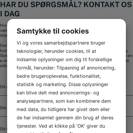
HAR DU SPØRGSMÅL? KONTAKT OS
I DAG
Hvis du har spørgsmål til vores sortiment eller brug for hjælp til at
Samtykke til cookies
vælge et produkt, er du altid velkommen til at kontakte os på
telefonnummer
+45 56 36 10 15
.
Vi og vores samarbejdspartnere bruger
Det vigtigste for os hos Smedjeriet er, ud over at tilbyde
teknologier, herunder cookies, til at
kvalitetsværktøj til gode priser, at du kan få professionel rådgivning.
Som kunde kan du altid bruge vores kontaktformular eller sende os en
indsamle oplysninger om dig til forskellige
e-mail. Spørgsmål, der sendes ind, besvares som regel senest næste
arbejdsdag og indenfor 4 timer i hverdagene.
formål, herunder: Tilpasning af annoncering,
bedre brugeroplevelse, funktionalitet,
N
statistik og marketing. Disse oplysninger
a
kan blive delt med annoncerings- og
v
n
analysepartnere, som kan kombinere dem
E
-
med data, du tidligere har givet dem eller
m
de har indsamlet gennem din brug af deres
a
T
i
tjenester. Ved at klikke på 'OK' giver du
e
l