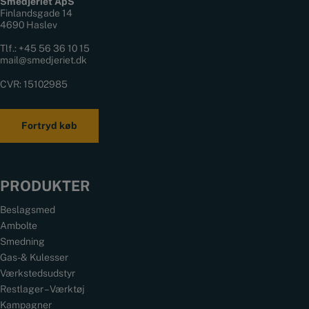
Smedjeriet ApS
Finlandsgade 14
4690 Haslev
Tlf.:
+45 56 36 10 15
mail@smedjeriet.dk
CVR: 15102985
Fortryd køb
PRODUKTER
Beslagsmed
Ambolte
Smedning
Gas- & Kulesser
Værkstedsudstyr
Restlager – Værktøj
Kampagner