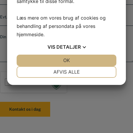
samtykke til disse formål.
l
*
e
E
f
v
Læs mere om vores brug af cookies og
o
t
n
behandling af persondata på vores
.
n
B
hjemmeside.
v
u
e
a
m
s
r
VIS
DETALJER
m
k
e
e
e
JA
NEJ
OK
JA
NEJ
r
d
*
NØDVENDIGE
PRÆFERENCER
AFVIS ALLE
JA
NEJ
JA
NEJ
Jeg er ikke en robot
MARKETING
STATISTIK