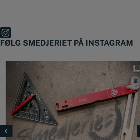
FØLG SMEDJERIET PÅ INSTAGRAM
Nyheder fra @trigjig er lige landet 🔥
🔴
...
49
0