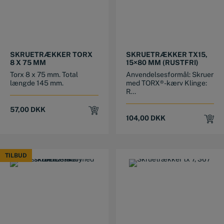
SKRUETRÆKKER TORX
SKRUETRÆKKER TX15,
8 X 75 MM
15×80 MM (RUSTFRI)
Torx 8 x 75 mm. Total
Anvendelsesformål: Skruer
længde 145 mm.
med TORX®-kærv Klinge:
R...
57,00
DKK
104,00
DKK
TILBUD
TILBUD