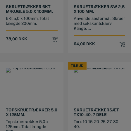
SKRUETRÆKKER 6KT
SKRUETRÆKKER SW 2,5
M/KUGLE 5,0 X 100MM.
X 100 MM.
6Kt 5,0 x 100mm. Total
Anvendelsesformål: Skruer
længde 200mm.
med sekskantskærv
Klinge: ...
78,00
DKK
64,00
DKK
TILBUD
TILBUD
TOPSKRUETRÆKKER 5,0
SKRUETRÆKKERSÆT
X 125MM.
TX10-40, 7 DELE
Topskruetrækker 5,0 x
Torx 10-15-20-25-27-30-
125mm. Total længde
40.