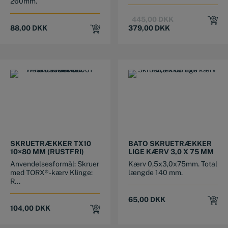
260mm.
Original
Current
445,00
DKK
price
price
88,00
DKK
379,00
DKK
was:
is:
445,00 DKK.
379,00 DKK.
SKRUETRÆKKER TX10
BATO SKRUETRÆKKER
10×80 MM (RUSTFRI)
LIGE KÆRV 3,0 X 75 MM
Anvendelsesformål: Skruer
Kærv 0,5x3,0x75mm. Total
med TORX®-kærv Klinge:
længde 140 mm.
R...
65,00
DKK
104,00
DKK