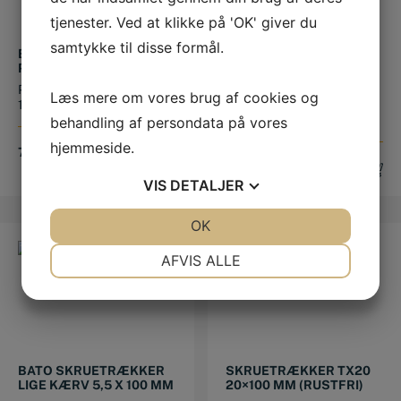
tjenester. Ved at klikke på 'OK' giver du
samtykke til disse formål.
BATO SKRUETRÆKKER
BATO SKRUETRÆKKER
PH1 X 75 MM
PH2 X 100 MM
PH1 x 75 mm. Total længde
BaTo Skruetrækker PH2 x
Læs mere om vores brug af cookies og
175 mm.
100 mm Kvalitets
skruetrækker f...
behandling af persondata på vores
hjemmeside.
79,00
DKK
89,00
DKK
VIS
DETALJER
JA
NEJ
OK
JA
NEJ
NØDVENDIGE
PRÆFERENCER
AFVIS ALLE
JA
NEJ
JA
NEJ
MARKETING
STATISTIK
BATO SKRUETRÆKKER
SKRUETRÆKKER TX20
LIGE KÆRV 5,5 X 100 MM
20×100 MM (RUSTFRI)