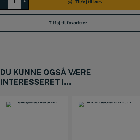
6kt
–
+
Tilføj til kurv
m/kugle
8,0
x
150mm.
antal
DU KUNNE OGSÅ VÆRE
INTERESSERET I...