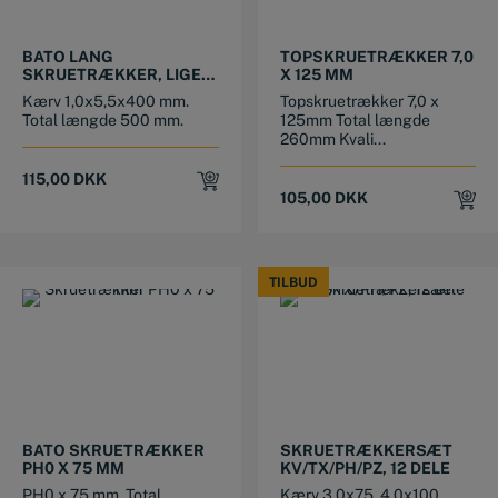
BATO LANG
TOPSKRUETRÆKKER 7,0
SKRUETRÆKKER, LIGE
X 125 MM
KÆRV 5,5 X 400 MM
Kærv 1,0x5,5x400 mm.
Topskruetrækker 7,0 x
Total længde 500 mm.
125mm Total længde
260mm Kvali...
115,00
DKK
105,00
DKK
TILBUD
TILBUD
BATO SKRUETRÆKKER
SKRUETRÆKKERSÆT
PH0 X 75 MM
KV/TX/PH/PZ, 12 DELE
PH0 x 75 mm. Total
Kærv 3,0x75, 4,0x100,