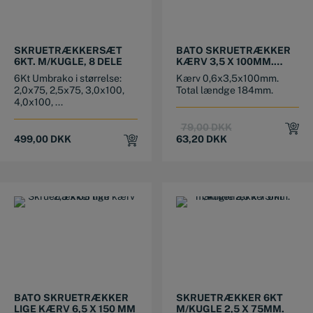
SKRUETRÆKKERSÆT
BATO SKRUETRÆKKER
6KT. M/KUGLE, 8 DELE
KÆRV 3,5 X 100MM.
SLANK MODEL
6Kt Umbrako i størrelse:
Kærv 0,6x3,5x100mm.
2,0x75, 2,5x75, 3,0x100,
Total lændge 184mm.
4,0x100, ...
Original
Current
79,00
DKK
price
price
499,00
DKK
63,20
DKK
was:
is:
79,00 DKK.
63,20 DKK.
BATO SKRUETRÆKKER
SKRUETRÆKKER 6KT
LIGE KÆRV 6,5 X 150 MM
M/KUGLE 2,5 X 75MM.