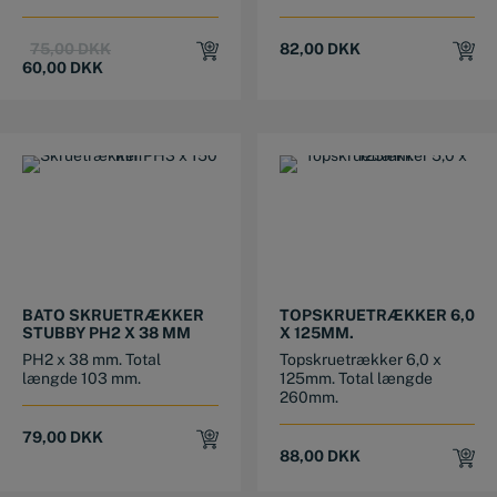
Original
Current
75,00
DKK
82,00
DKK
price
price
60,00
DKK
was:
is:
75,00 DKK.
60,00 DKK.
BATO SKRUETRÆKKER
TOPSKRUETRÆKKER 6,0
STUBBY PH2 X 38 MM
X 125MM.
PH2 x 38 mm. Total
Topskruetrækker 6,0 x
længde 103 mm.
125mm. Total længde
260mm.
79,00
DKK
88,00
DKK