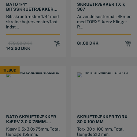
BATO 1/4″
SKRUETRÆKKER TX 7,
BITSSKRUETRÆKKER
367
MED SKRALDE STUBBY
Bitsskruetrækker 1/4" med
Anvendelsesformål: Skruer
skralde højre/venstre/fast
med TORX®-kærv Klinge:
indst...
R...
Original
Current
179,00
DKK
81,00
DKK
price
price
143,20
DKK
was:
is:
179,00 DKK.
143,20 DKK.
TILBUD
TILBUD
BATO SKRUETRÆKKER
SKRUETRÆKKER TORX
KÆRV 3,0 X 75MM.
30 X 100 MM
SLANK MODEL
Kærv 0,5x3,0x75mm. Total
Torx 30 x 100 mm. Total
lændge 159mm.
længde 210 mm.