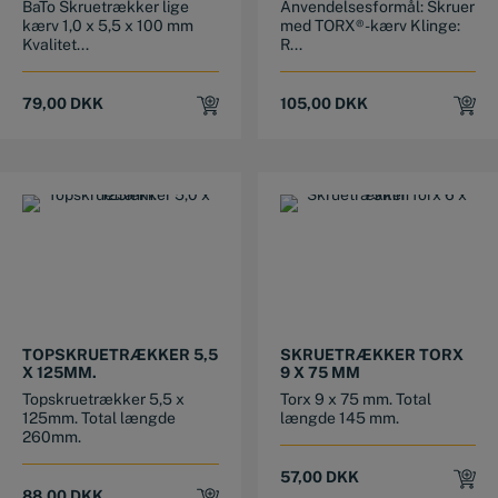
BaTo Skruetrækker lige
Anvendelsesformål: Skruer
kærv 1,0 x 5,5 x 100 mm
med TORX®-kærv Klinge:
Kvalitet...
R...
79,00
DKK
105,00
DKK
TOPSKRUETRÆKKER 5,5
SKRUETRÆKKER TORX
X 125MM.
9 X 75 MM
Topskruetrækker 5,5 x
Torx 9 x 75 mm. Total
125mm. Total længde
længde 145 mm.
260mm.
57,00
DKK
88,00
DKK