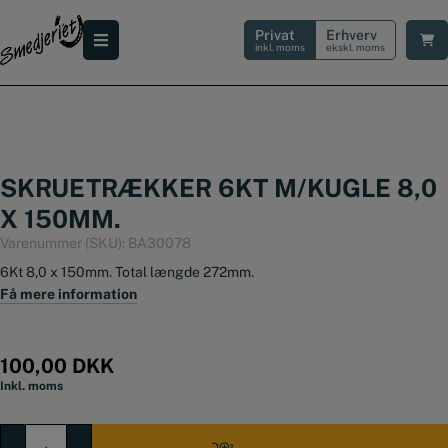
Hop
til
Privat
Erhverv
indholdet
inkl. moms
ekskl. moms
SKRUETRÆKKER 6KT M/KUGLE 8,0
X 150MM.
Varenummer (SKU):
BA30078
6Kt 8,0 x 150mm. Total længde 272mm.
Få mere information
100,00
DKK
Inkl. moms
Skruetrækker