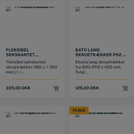
FLEKSIBEL
BATO LANG
SEKSKANTET
SKRUETRÆKKER PH2 X
SKRUETRÆKKER
400 MM
Fleksibel sekskantet
Ekstra lang skruetrækker
skruetrækker: Mål: L = 260
fra BaTo PH2 x 400 mm
mm L1 =...
Total ...
225,00
DKK
125,00
DKK
TILBUD
TILBUD