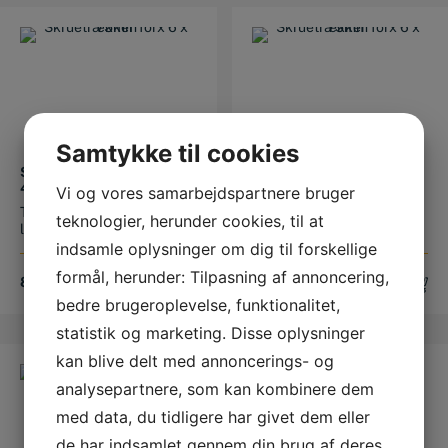
Samtykke til cookies
SKRUETRÆKKER TORX
SKRUETRÆKKER TORX
40 X 100MM.
15 X 100 MM
Vi og vores samarbejdspartnere bruger
Torx 40 x 100mm. Total
Torx 15 x 100 mm. Total
teknologier, herunder cookies, til at
længde 210mm.
længde 200 mm.
indsamle oplysninger om dig til forskellige
formål, herunder: Tilpasning af annoncering,
82,00
DKK
67,00
DKK
bedre brugeroplevelse, funktionalitet,
statistik og marketing. Disse oplysninger
kan blive delt med annoncerings- og
analysepartnere, som kan kombinere dem
med data, du tidligere har givet dem eller
de har indsamlet gennem din brug af deres