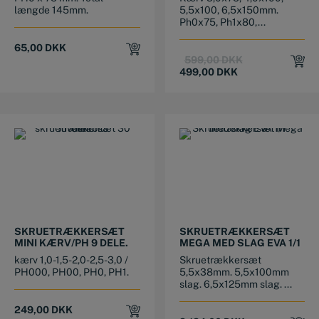
længde 145mm.
5,5x100, 6,5x150mm.
Ph0x75, Ph1x80,...
65,00
DKK
Original
Current
599,00
DKK
price
price
499,00
DKK
was:
is:
599,00 DKK.
499,00 DKK.
SKRUETRÆKKERSÆT
SKRUETRÆKKERSÆT
MINI KÆRV/PH 9 DELE.
MEGA MED SLAG EVA 1/1
kærv 1,0-1,5-2,0-2,5-3,0 /
Skruetrækkersæt
PH000, PH00, PH0, PH1.
5,5x38mm. 5,5x100mm
slag. 6,5x125mm slag. ...
249,00
DKK