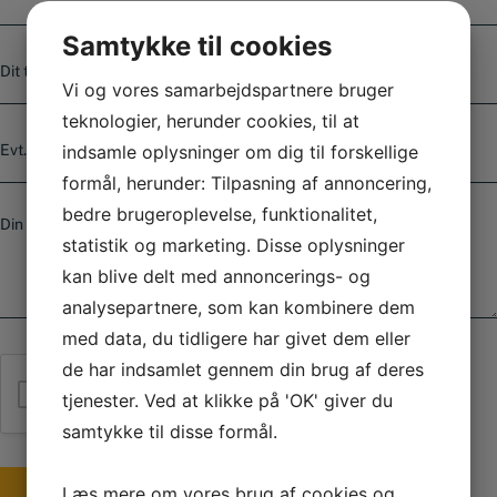
m
a
Samtykke til cookies
T
i
e
l
Vi og vores samarbejdspartnere bruger
l
*
e
teknologier, herunder cookies, til at
E
f
v
indsamle oplysninger om dig til forskellige
o
t
n
formål, herunder: Tilpasning af annoncering,
.
n
B
bedre brugeroplevelse, funktionalitet,
v
u
e
a
statistik og marketing. Disse oplysninger
m
s
r
m
k
kan blive delt med annoncerings- og
e
e
e
analysepartnere, som kan kombinere dem
r
d
med data, du tidligere har givet dem eller
*
de har indsamlet gennem din brug af deres
Jeg er ikke en robot
tjenester. Ved at klikke på 'OK' giver du
samtykke til disse formål.
Læs mere om vores brug af cookies og