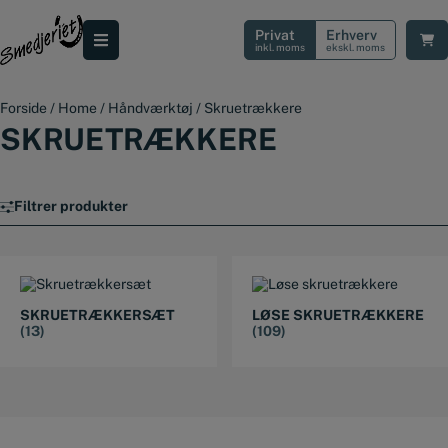
Hop
til
Privat
Erhverv
indholdet
inkl. moms
ekskl. moms
Forside
/
Home
/
Håndværktøj
/
Skruetrækkere
SKRUETRÆKKERE
Filtrer produkter
SKRUETRÆKKERSÆT
LØSE SKRUETRÆKKERE
(13)
(109)