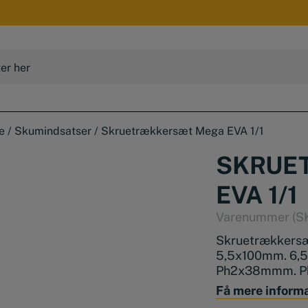
e
/
Skumindsatser
/
Skruetrækkersæt Mega EVA 1/1
SKRUE
EVA 1/1
Varenummer (S
Skruetrækkers
5,5x100mm. 6,
Ph2x38mmm. P
Pz2x100mm. To
Få mere inform
25x100mm. 27x