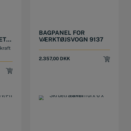
BAGPANEL FOR
ÆT
VÆRKTØJSVOGN 9137
kraft
2.357,00
DKK
KK.
KK.