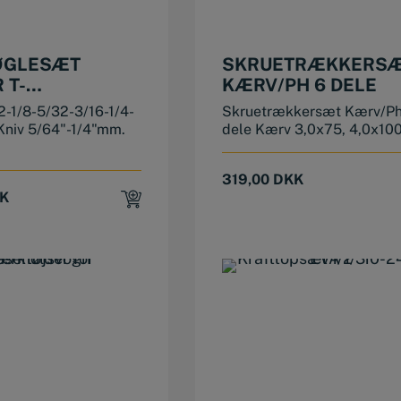
ØGLESÆT
SKRUETRÆKKERS
 T-
KÆRV/PH 6 DELE
TIFTNØGLESÆT/KNIVMODEL
2-1/8-5/32-3/16-1/4-
Skruetrækkersæt Kærv/Ph
 Kniv 5/64"-1/4"mm.
dele Kærv 3,0x75, 4,0x100,
319,00
DKK
K