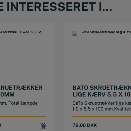
INTERESSERET I...
KRUETRÆKKER
BATO SKRUETRÆK
150MM
LIGE KÆRV 5,5 X 10
MM
mm. Total længde
BaTo Skruetrækker lige k
1,0 x 5,5 x 100 mm Kvalitet.
K
79,00
DKK