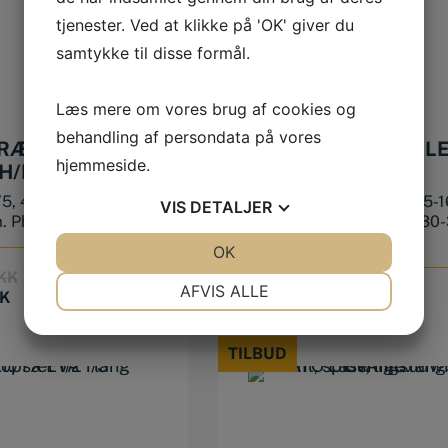
tjenester. Ved at klikke på 'OK' giver du
samtykke til disse formål.
Læs mere om vores brug af cookies og
behandling af persondata på vores
TRÆKKERSÆT
RINGGAFFELNØGL
hjemmeside.
H/PZ, 12 DELE
6-36 MM EVA 1/1
5, 4,0x100, 5,5x100,
6-7-8-9-10-11-12-13-14-15-1
VIS
DETALJER
 Ph0x75, Ph1x80,...
18-19-20-21-22-24-27-30-
3...
JA
NEJ
OK
JA
NEJ
Original
Current
KK
NØDVENDIGE
PRÆFERENCER
AFVIS ALLE
price
price
K
1.624,00
DKK
was:
is:
JA
NEJ
JA
NEJ
599,00 DKK.
499,00 DKK.
TILBUD
MARKETING
STATISTIK
TILBUD