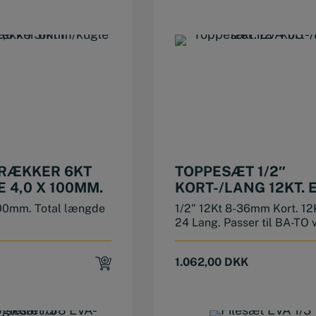
RÆKKER 6KT
TOPPESÆT 1/2″
 4,0 X 100MM.
KORT-/LANG 12KT. 
1/3
100mm. Total længde
1/2" 12Kt 8-36mm Kort. 12
24 Lang. Passer til BA-TO 
1.062,00
DKK