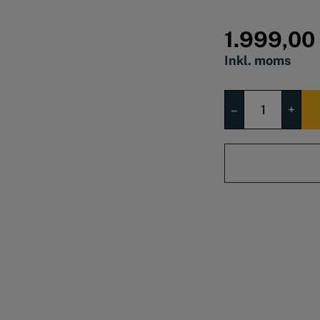
Topskruetrække
Bitsskruetrækker
1.999,00
BA-TO værktøjs
Inkl. moms
Skruetrækkers
–
+
Mega
EVA
1/1
antal