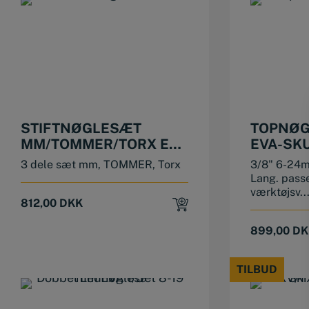
STIFTNØGLESÆT
TOPNØG
MM/TOMMER/TORX EVA
EVA-SKU
1/3
3 dele sæt mm, TOMMER, Torx
3/8" 6-24m
Lang. passe
værktøjsv..
812,00
DKK
899,00
DK
TILBUD
TILBUD