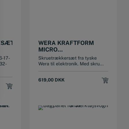
ESÆT
WERA KRAFTFORM
MICRO
SKRUETRÆKKERSÆT
6-17-
Skruetrækkersæt fra tyske
32-
Wera til elektronik. Med skru...
619,00
DKK