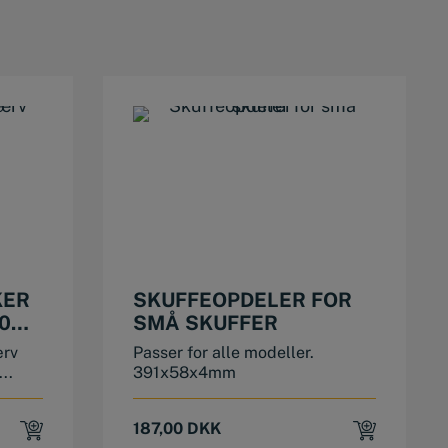
KER
SKUFFEOPDELER FOR
0
SMÅ SKUFFER
ærv
Passer for alle modeller.
..
391x58x4mm
187,00
DKK