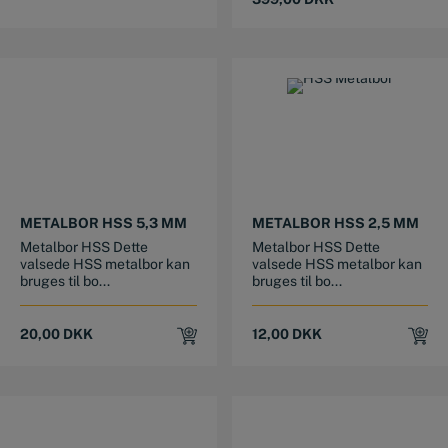
was:
is:
475,00 DKK.
399,00 DKK.
METALBOR HSS 5,3 MM
METALBOR HSS 2,5 MM
Metalbor HSS Dette
Metalbor HSS Dette
valsede HSS metalbor kan
valsede HSS metalbor kan
bruges til bo...
bruges til bo...
20,00
DKK
12,00
DKK