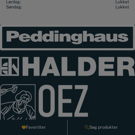
Lørdag:
Lukket
Søndag:
Lukket
Favoritter
Søg produkter