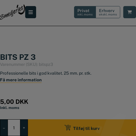
Hop
til
Privat
Erhverv
indholdet
inkl. moms
ekskl. moms
BITS PZ 3
Varenummer (SKU):
bitspz3
Professionelle bits i god kvalitet. 25 mm. pr. stk.
Få mere information
5,00
DKK
Inkl. moms
Bits
PZ
–
+
Tilføj til kurv
3