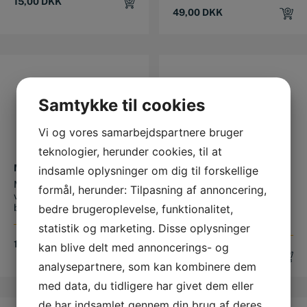
15,00
DKK
49,00
DKK
Samtykke til cookies
Vi og vores samarbejdspartnere bruger
teknologier, herunder cookies, til at
METALBOR HSS 4,6 MM
BOR MED NEDDREJET
indsamle oplysninger om dig til forskellige
HALS 13,5 MM
Metalbor HSS Dette
formål, herunder: Tilpasning af annoncering,
HSS bor 13,5 mm med
valsede HSS metalbor kan
neddrejet hals Effektivt
bruges til bo...
bedre brugeroplevelse, funktionalitet,
standardbor ...
statistik og marketing. Disse oplysninger
15,00
DKK
kan blive delt med annoncerings- og
69,00
DKK
analysepartnere, som kan kombinere dem
med data, du tidligere har givet dem eller
de har indsamlet gennem din brug af deres