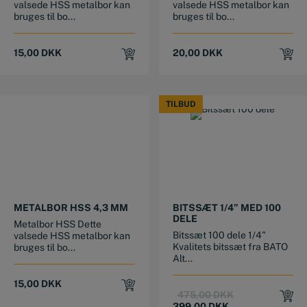
valsede HSS metalbor kan
valsede HSS metalbor kan
bruges til bo...
bruges til bo...
15,00
DKK
20,00
DKK
TILBUD
TILBUD
METALBOR HSS 4,3 MM
BITSSÆT 1/4” MED 100
DELE
Metalbor HSS Dette
Bitssæt 100 dele 1/4"
valsede HSS metalbor kan
Kvalitets bitssæt fra BATO
bruges til bo...
Alt...
15,00
DKK
Original
Current
475,00
DKK
price
price
399,00
DKK