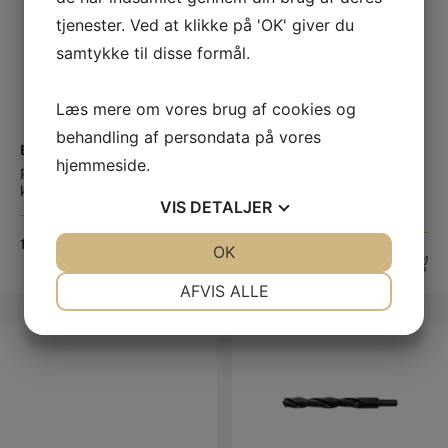
tjenester. Ved at klikke på 'OK' giver du
samtykke til disse formål.
Læs mere om vores brug af cookies og
behandling af persondata på vores
BITS 50 MM PH 2
METALBOR HSS 3,8 MM
hjemmeside.
Professionelle bits i god
Metalbor HSS Dette
kvalitet. 50 mm. pr. stk.
valsede HSS metalbor kan
VIS
DETALJER
bruges til bo...
15,00
DKK
JA
NEJ
OK
JA
NEJ
15,00
DKK
NØDVENDIGE
PRÆFERENCER
AFVIS ALLE
JA
NEJ
JA
NEJ
MARKETING
STATISTIK