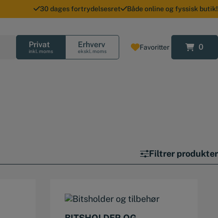
30 dages fortrydelsesret
Både online og fyssisk butik!
Privat
Erhverv
0
Favoritter
0
inkl. moms
ekskl. moms
Filtrer produkter
BITSHOLDER OG