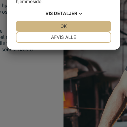
hjemmeside.
hjælp til at
e os på
VIS
DETALJER
JA
NEJ
OK
JA
NEJ
de
NØDVENDIGE
PRÆFERENCER
nel rådgivning.
AFVIS ALLE
ller sende os en
JA
NEJ
JA
NEJ
l senest næste
MARKETING
STATISTIK