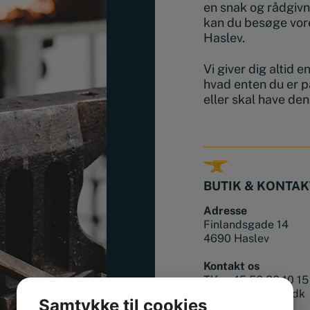
en snak og rådgivn
kan du besøge vore
Haslev.
Vi giver dig altid 
hvad enten du er p
eller skal have de
BUTIK & KONTAK
Adresse
Finlandsgade 14
4690 Haslev
Kontakt os
Tlf.:
+45 56 36 10 15
mail@smedjeriet.dk
Samtykke til cookies