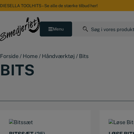
Hop
DIESELLA TOOLHITS – Se alle de stærke tilbud her!
til
indholdet
Søg
Menu
efter:
Forside
/
Home
/
Håndværktøj
/
Bits
BITS
BITSSÆT
(25)
LØSE BI