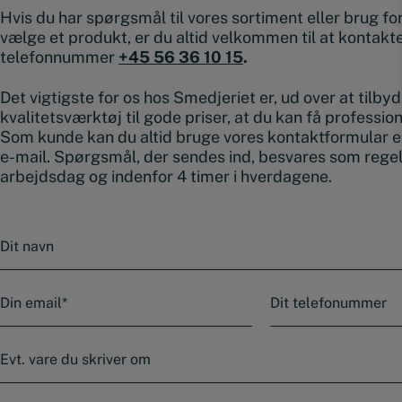
Hvis du har spørgsmål til vores sortiment eller brug for 
vælge et produkt, er du altid velkommen til at kontakt
telefonnummer
+45 56 36 10 15
.
Det vigtigste for os hos Smedjeriet er, ud over at tilby
kvalitetsværktøj til gode priser, at du kan få professio
Som kunde kan du altid bruge vores kontaktformular e
e-mail. Spørgsmål, der sendes ind, besvares som rege
arbejdsdag og indenfor 4 timer i hverdagene.
N
a
v
n
E
T
-
e
m
l
a
e
E
i
f
v
l
o
t
n
.
*
B