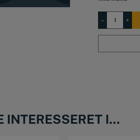
Bits
–
+
PZ
1
antal
INTERESSERET I...