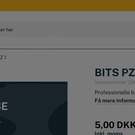
Z 1
BITS PZ
Varenummer (S
Professionelle bi
Få mere inform
SE
.
5,00
DK
Inkl. moms