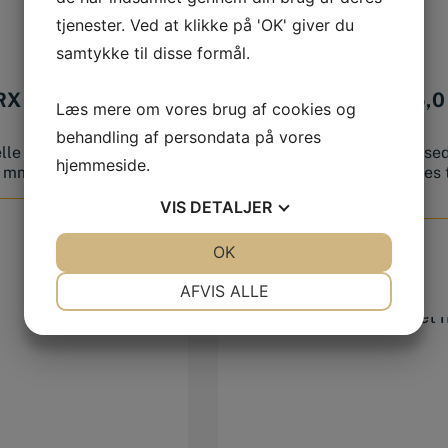
tjenester. Ved at klikke på 'OK' giver du
samtykke til disse formål.
RX 27
METALBOR HSS 5,
Læs mere om vores brug af cookies og
behandling af persondata på vores
lle bits i god
Metalbor HSS Dette valse
hjemmeside.
 mm. pr. stk.
HSS metalbor kan bruges t
bo...
VIS
DETALJER
15,00
DKK
JA
NEJ
OK
JA
NEJ
NØDVENDIGE
PRÆFERENCER
AFVIS ALLE
JA
NEJ
JA
NEJ
MARKETING
STATISTIK