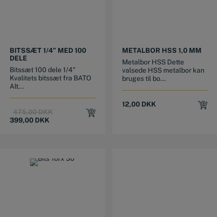
BITSSÆT 1/4” MED 100
METALBOR HSS 1,0 MM
DELE
Metalbor HSS Dette
Bitssæt 100 dele 1/4"
valsede HSS metalbor kan
Kvalitets bitssæt fra BATO
bruges til bo...
Alt...
12,00
DKK
Original
Current
475,00
DKK
price
price
399,00
DKK
was:
is:
475,00 DKK.
399,00 DKK.