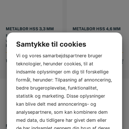
METALBOR HSS 3,3 MM
METALBOR HSS 4,6 MM
Metalbor HSS Dette
Metalbor HSS Dette
valsede HSS metalbor kan
valsede HSS metalbor kan
Samtykke til cookies
bruges til bo...
bruges til bo...
Vi og vores samarbejdspartnere bruger
15,00
DKK
15,00
DKK
teknologier, herunder cookies, til at
indsamle oplysninger om dig til forskellige
formål, herunder: Tilpasning af annoncering,
bedre brugeroplevelse, funktionalitet,
statistik og marketing. Disse oplysninger
kan blive delt med annoncerings- og
analysepartnere, som kan kombinere dem
med data, du tidligere har givet dem eller
METALBOR HSS 3,6 MM
METALBOR HSS 5,3 MM
de har indsamlet gennem din brug af deres