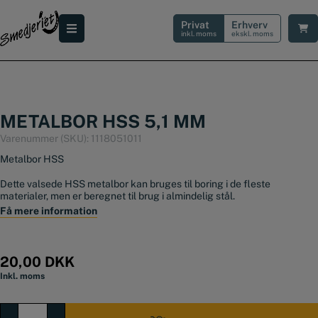
Hop
til
Privat
Erhverv
indholdet
inkl. moms
ekskl. moms
METALBOR HSS 5,1 MM
Varenummer (SKU):
1118051011
Metalbor HSS
Dette valsede HSS metalbor kan bruges til boring i de fleste
materialer, men er beregnet til brug i almindelig stål.
Få mere information
Hvis du skal bore i hærdet metal eller rustfri, anbefaler vi at du skal
benytte et
HSS-TIN bor
.
Diameter: 5,1 mm
20,00
DKK
Længde: 86 mm
Inkl. moms
Længde, spiral: 52 mm
Metalbor