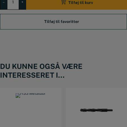
HSS
–
+
Tilføj til kurv
5,1
mm
antal
DU KUNNE OGSÅ VÆRE
INTERESSERET I...