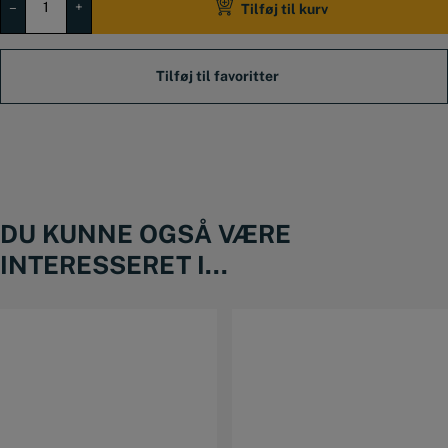
HSS
–
+
Tilføj til kurv
5,6
mm
antal
DU KUNNE OGSÅ VÆRE
INTERESSERET I...