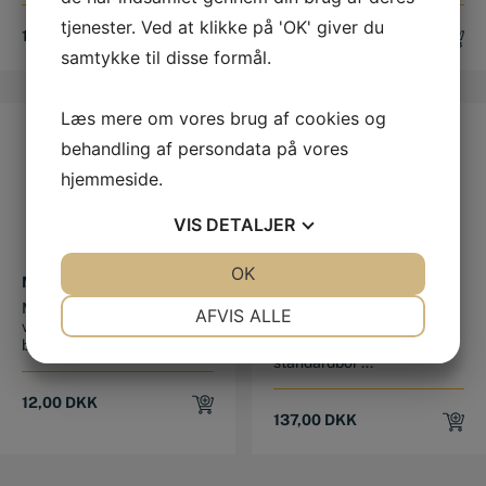
tjenester. Ved at klikke på 'OK' giver du
12,00
DKK
20,00
DKK
samtykke til disse formål.
Læs mere om vores brug af cookies og
behandling af persondata på vores
hjemmeside.
VIS
DETALJER
JA
NEJ
OK
JA
NEJ
METALBOR HSS 2,2 MM
BOR MED NEDDREJET
HALS 18 MM
NØDVENDIGE
PRÆFERENCER
Metalbor HSS Dette
AFVIS ALLE
HSS bor 18,0 mm med
valsede HSS metalbor kan
neddrejet hals Effektivt
bruges til bo...
JA
NEJ
JA
NEJ
standardbor ...
MARKETING
STATISTIK
12,00
DKK
137,00
DKK