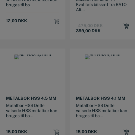
Kvalitets bitssæt fra BATO
bruges til bo...
Alt...
12,00
DKK
Original
Current
475,00
DKK
price
price
399,00
DKK
was:
is:
475,00 DKK.
399,00 DKK.
METALBOR HSS 4,5 MM
METALBOR HSS 4,1 MM
Metalbor HSS Dette
Metalbor HSS Dette
valsede HSS metalbor kan
valsede HSS metalbor kan
bruges til bo...
bruges til bo...
15,00
DKK
15,00
DKK