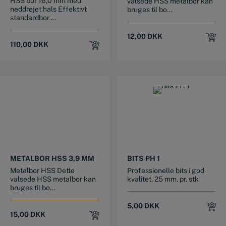
HSS bor 16,0 mm med
valsede HSS metalbor kan
neddrejet hals Effektivt
bruges til bo...
standardbor ...
12,00
DKK
110,00
DKK
METALBOR HSS 3,9 MM
BITS PH 1
Metalbor HSS Dette
Professionelle bits i god
valsede HSS metalbor kan
kvalitet. 25 mm. pr. stk
bruges til bo...
5,00
DKK
15,00
DKK