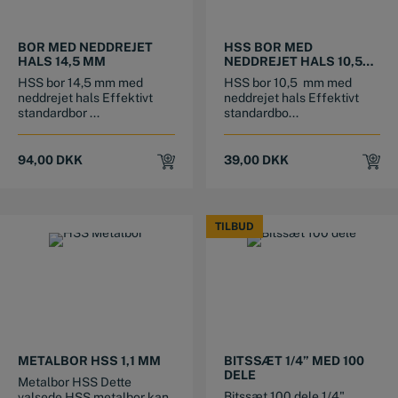
BOR MED NEDDREJET
HSS BOR MED
HALS 14,5 MM
NEDDREJET HALS 10,5
MM
HSS bor 14,5 mm med
HSS bor 10,5 mm med
neddrejet hals Effektivt
neddrejet hals Effektivt
standardbor ...
standardbo...
94,00
DKK
39,00
DKK
TILBUD
TILBUD
METALBOR HSS 1,1 MM
BITSSÆT 1/4” MED 100
DELE
Metalbor HSS Dette
Bitssæt 100 dele 1/4"
valsede HSS metalbor kan