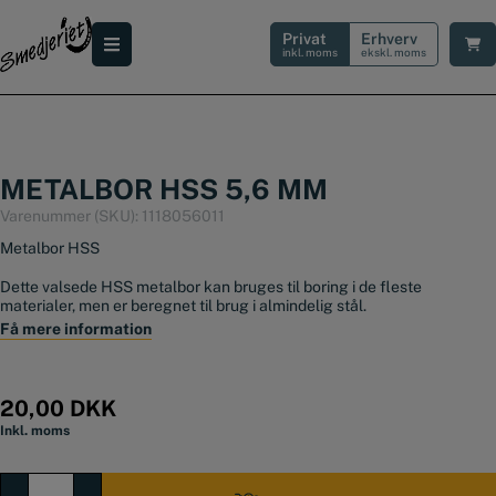
Hop
til
Privat
Erhverv
indholdet
inkl. moms
ekskl. moms
METALBOR HSS 5,6 MM
Varenummer (SKU):
1118056011
Metalbor HSS
Dette valsede HSS metalbor kan bruges til boring i de fleste
materialer, men er beregnet til brug i almindelig stål.
Få mere information
Hvis du skal bore i hærdet metal eller rustfri, anbefaler vi at du skal
benytte et
HSS-TIN bor
.
Diameter: 5,60 mm
20,00
DKK
Længde: 93 mm
Inkl. moms
Længde, spiral: 57 mm
Metalbor