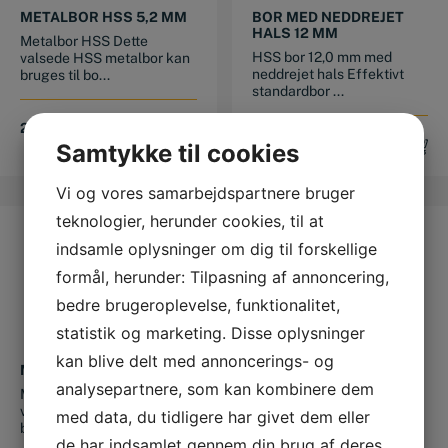
METALBOR HSS 5,2 MM
BOR MED NEDDREJET
HALS 12 MM
Metalbor HSS Dette
HSS bor 12,0 mm med
valsede HSS metalbor kan
neddrejet hals Effektivt
bruges til bo...
standardbor ...
20,00
DKK
59,00
DKK
Samtykke til cookies
Vi og vores samarbejdspartnere bruger
teknologier, herunder cookies, til at
indsamle oplysninger om dig til forskellige
formål, herunder: Tilpasning af annoncering,
bedre brugeroplevelse, funktionalitet,
statistik og marketing. Disse oplysninger
kan blive delt med annoncerings- og
METALBOR HSS 2,7 MM
METALBOR HSS 5,8 MM
analysepartnere, som kan kombinere dem
Metalbor HSS Dette
Metalbor HSS Dette
valsede HSS metalbor kan
valsede HSS metalbor kan
med data, du tidligere har givet dem eller
bruges til bo...
bruges til bo...
de har indsamlet gennem din brug af deres