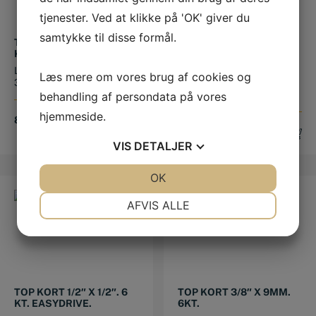
tjenester. Ved at klikke på 'OK' giver du
samtykke til disse formål.
TOP LANG 1/2″ X 13/16″. 6
TOP KORT 3/8″ X 19MM.
KT. EASYDRIVE.
6KT.
Længde: 77mm Dybde:
Top kort 3/8" x 19mm. 6 kt.
Læs mere om vores brug af cookies og
31mm Dimaeter/Ø: 30mm
EasyDrive. Længde:
30mm...
behandling af persondata på vores
hjemmeside.
83,00
DKK
50,00
DKK
VIS
DETALJER
JA
NEJ
OK
JA
NEJ
NØDVENDIGE
PRÆFERENCER
AFVIS ALLE
JA
NEJ
JA
NEJ
MARKETING
STATISTIK
TOP KORT 1/2″ X 1/2″. 6
TOP KORT 3/8″ X 9MM.
KT. EASYDRIVE.
6KT.