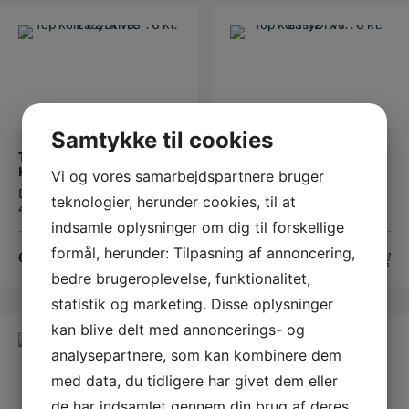
Samtykke til cookies
TOP KORT 1/2″ X 7/8″. 6
TOP KORT 1/2″ X 1″. 6 KT.
KT. EASYDRIVE.
EASYDRIVE.
Vi og vores samarbejdspartnere bruger
Dimensioner: Længde:
Dimensioner: Længde:
teknologier, herunder cookies, til at
40mm Dybde: 20mm Di...
42mm Dybde: 22mm Di...
indsamle oplysninger om dig til forskellige
formål, herunder: Tilpasning af annoncering,
68,00
DKK
83,00
DKK
bedre brugeroplevelse, funktionalitet,
statistik og marketing. Disse oplysninger
kan blive delt med annoncerings- og
analysepartnere, som kan kombinere dem
med data, du tidligere har givet dem eller
de har indsamlet gennem din brug af deres