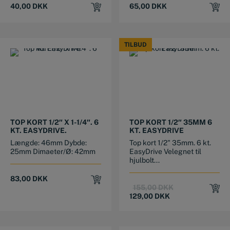
40,00
DKK
65,00
DKK
TILBUD
TILBUD
TOP KORT 1/2″ X 1-1/4″. 6
TOP KORT 1/2″ 35MM 6
KT. EASYDRIVE.
KT. EASYDRIVE
Længde: 46mm Dybde:
Top kort 1/2" 35mm. 6 kt.
25mm Dimaeter/Ø: 42mm
EasyDrive Velegnet til
hjulbolt...
83,00
DKK
Original
Current
155,00
DKK
price
price
129,00
DKK
was:
is:
155,00 DKK.
129,00 DKK.