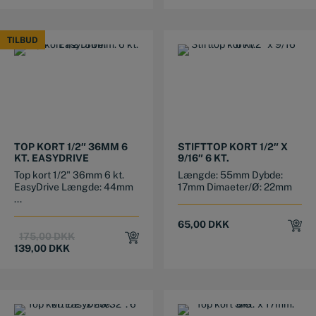
TILBUD
TILBUD
TOP KORT 1/2″ 36MM 6
STIFTTOP KORT 1/2″ X
KT. EASYDRIVE
9/16″ 6 KT.
Top kort 1/2" 36mm 6 kt.
Længde: 55mm Dybde:
EasyDrive Længde: 44mm
17mm Dimaeter/Ø: 22mm
...
65,00
DKK
Original
Current
175,00
DKK
price
price
139,00
DKK
was:
is:
175,00 DKK.
139,00 DKK.