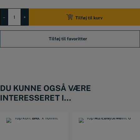
Top
kort
–
+
Tilføj til kurv
1/2"
x
13/16".
6
kt.
EasyDrive.
antal
DU KUNNE OGSÅ VÆRE
INTERESSERET I...