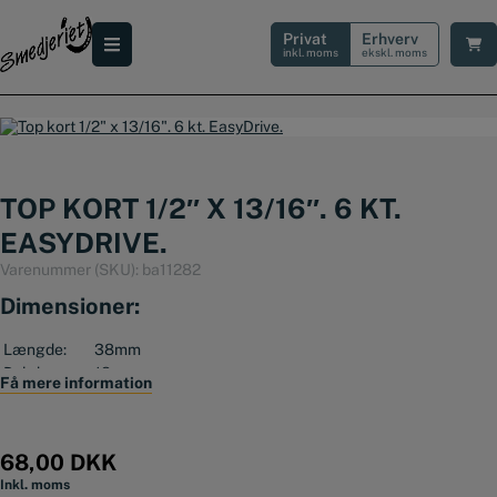
Hop
til
Privat
Erhverv
indholdet
inkl. moms
ekskl. moms
TOP KORT 1/2″ X 13/16″. 6 KT.
EASYDRIVE.
Varenummer (SKU):
ba11282
Dimensioner:
Længde:
38mm
Dybde:
18mm
Få mere information
Dimaeter/Ø:
28mm
68,00
DKK
Inkl. moms