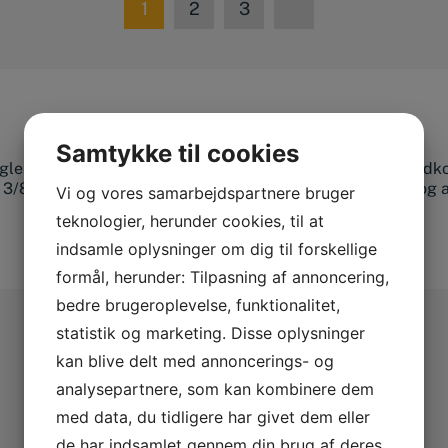
1
2
3
Samtykke til cookies
øglesæt i tommer? Lad os hjælpe dig med at få dit sæt fuldko
”, 3/8” & 1/2”. Men du finder også et stort udvalg af toppe og 
Vi og vores samarbejdspartnere bruger
teknologier, herunder cookies, til at
indsamle oplysninger om dig til forskellige
formål, herunder: Tilpasning af annoncering,
bedre brugeroplevelse, funktionalitet,
statistik og marketing. Disse oplysninger
kan blive delt med annoncerings- og
analysepartnere, som kan kombinere dem
med data, du tidligere har givet dem eller
de har indsamlet gennem din brug af deres