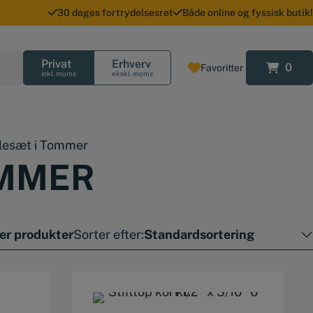
30 dages fortrydelsesret
Både online og fyssisk butik!
Privat
Erhverv
0
Favoritter
0
inkl. moms
ekskl. moms
glesæt i Tommer
OMMER
rer produkter
Sorter efter: