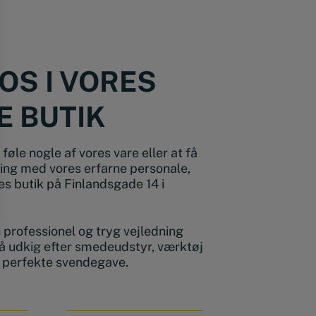
OS I VORES
E BUTIK
føle nogle af vores vare eller at få
ing med vores erfarne personale,
s butik på Finlandsgade 14 i
en professionel og tryg vejledning
å udkig efter smedeudstyr, værktøj
n perfekte svendegave.