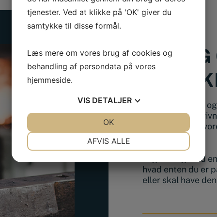
tjenester. Ved at klikke på 'OK' giver du
samtykke til disse formål.
BESØG 
Læs mere om vores brug af cookies og
behandling af persondata på vores
FYSISK
hjemmeside.
VIS
DETALJER
Ønsker du at se og 
en snak og rådgivn
JA
NEJ
OK
JA
NEJ
kan du besøge vore
Haslev.
NØDVENDIGE
PRÆFERENCER
AFVIS ALLE
JA
NEJ
JA
NEJ
Vi giver dig altid 
hvad enten du er p
MARKETING
STATISTIK
eller skal have de