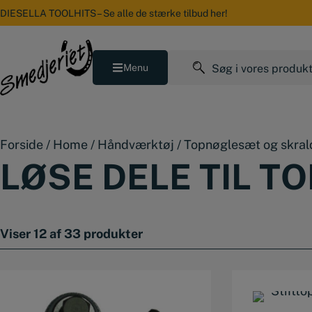
Hop
DIESELLA TOOLHITS – Se alle de stærke tilbud her!
til
indholdet
Søg
Menu
efter:
Forside
/
Home
/
Håndværktøj
/
Topnøglesæt og skral
LØSE DELE TIL 
Viser 12 af 33 produkter