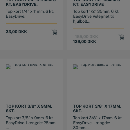
KT. EASYDRIVE.
KT. EASYDRIVE
Top kort 1/4" x 11mm. 6 kt.
Top kort 1/2" 35mm. 6 kt.
EasyDrive.
EasyDrive Velegnet til
hjulbolt...
33,00
DKK
Original
Current
155,00
DKK
price
price
129,00
DKK
was:
is:
155,00 DKK.
129,00 DKK.
TOP KORT 3/8″ X 9MM.
TOP KORT 3/8″ X 17MM.
6KT.
6KT.
Top kort 3/8" x 9mm. 6 kt.
Top kort 3/8" x 17mm. 6 kt.
EasyDrive. Længde: 28mm
EasyDrive. Længde:
...
30mm...