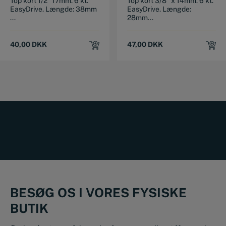
Top kort 1/2" 17mm. 6 kt.
Top kort 3/8" x 14mm. 6 kt.
EasyDrive. Længde: 38mm
EasyDrive. Længde:
...
28mm...
40,00
DKK
47,00
DKK
BESØG OS I VORES FYSISKE
BUTIK