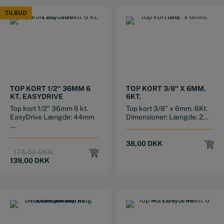
TILBUD
TILBUD
TOP KORT 1/2″ 36MM 6
TOP KORT 3/8″ X 6MM.
KT. EASYDRIVE
6KT.
Top kort 1/2" 36mm 6 kt.
Top kort 3/8" x 6mm. 6Kt.
EasyDrive Længde: 44mm
Dimensioner: Længde: 2...
...
38,00
DKK
Original
Current
175,00
DKK
price
price
139,00
DKK
was:
is:
175,00 DKK.
139,00 DKK.