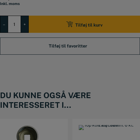
Inkl. moms
Top
kort
–
+
Tilføj til kurv
1/2"
8mm.
6
kt.
EasyDrive.
antal
DU KUNNE OGSÅ VÆRE
INTERESSERET I...