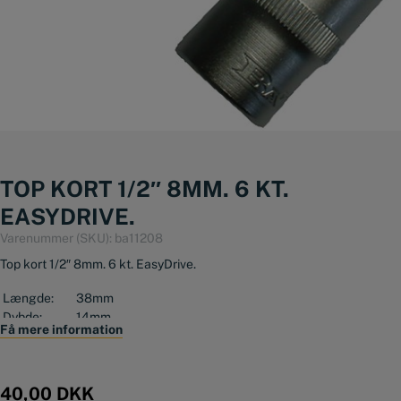
TOP KORT 1/2″ 8MM. 6 KT.
EASYDRIVE.
Varenummer (SKU):
ba11208
Top kort 1/2″ 8mm. 6 kt. EasyDrive.
Længde:
38mm
Dybde:
14mm
Få mere information
Dimaeter/Ø:
13mm
40,00
DKK