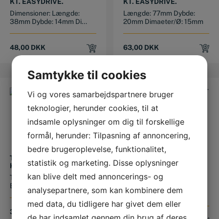
KT. EASYDRIVE.
KT. EASYDRIVE.
Dimensioner: Længde:
Længde: 77mm Dybde:
38mm Dybde: 14mm Di...
20mm Dimaeter/Ø: 15mm
48,00
DKK
63,00
DKK
Samtykke til cookies
Vi og vores samarbejdspartnere bruger
teknologier, herunder cookies, til at
indsamle oplysninger om dig til forskellige
formål, herunder: Tilpasning af annoncering,
bedre brugeroplevelse, funktionalitet,
TOP KORT 1/4″ X 12MM. 6
TOP KORT 1/2″ 23MM. 6
statistik og marketing. Disse oplysninger
KT. EASYDRIVE.
KT. EASYDRIVE.
kan blive delt med annoncerings- og
Top kort 1/4" x 12mm. 6 kt.
Top kort 1/2" 23mm. 6 kt.
EasyDrive.
EasyDrive. Længde: 38mm
analysepartnere, som kan kombinere dem
...
med data, du tidligere har givet dem eller
33,00
DKK
de har indsamlet gennem din brug af deres