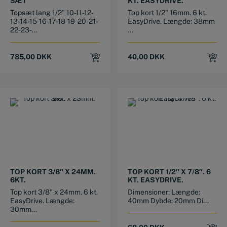
SÆT
KT. EASYDRIVE.
Topsæt lang 1/2" 10-11-12-
Top kort 1/2" 16mm. 6 kt.
13-14-15-16-17-18-19-20-21-
EasyDrive. Længde: 38mm
22-23-...
...
785,00
DKK
40,00
DKK
TOP KORT 3/8″ X 24MM.
TOP KORT 1/2″ X 7/8″. 6
6KT.
KT. EASYDRIVE.
Top kort 3/8" x 24mm. 6 kt.
Dimensioner: Længde:
EasyDrive. Længde:
40mm Dybde: 20mm Di...
30mm...