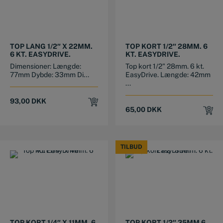
TOP LANG 1/2″ X 22MM.
TOP KORT 1/2″ 28MM. 6
6 KT. EASYDRIVE.
KT. EASYDRIVE.
Dimensioner: Længde:
Top kort 1/2" 28mm. 6 kt.
77mm Dybde: 33mm Di...
EasyDrive. Længde: 42mm
...
93,00
DKK
65,00
DKK
TILBUD
TILBUD
TOP KORT 1/4″ X 11MM. 6
TOP KORT 1/2″ 35MM 6