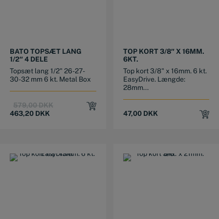
BATO TOPSÆT LANG
TOP KORT 3/8″ X 16MM.
1/2″ 4 DELE
6KT.
Topsæt lang 1/2" 26-27-
Top kort 3/8" x 16mm. 6 kt.
30-32 mm 6 kt. Metal Box
EasyDrive. Længde:
28mm...
Original
Current
579,00
DKK
price
price
463,20
DKK
47,00
DKK
was:
is:
579,00 DKK.
463,20 DKK.