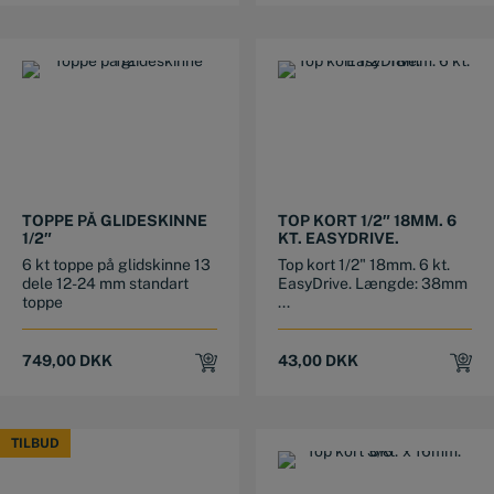
785,25 DKK.
583,20 DKK.
TOPPE PÅ GLIDESKINNE
TOP KORT 1/2″ 18MM. 6
1/2″
KT. EASYDRIVE.
6 kt toppe på glidskinne 13
Top kort 1/2" 18mm. 6 kt.
dele 12-24 mm standart
EasyDrive. Længde: 38mm
toppe
...
749,00
DKK
43,00
DKK
TILBUD
TILBUD