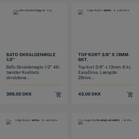
BATO SKRALDENØGLE
TOP KORT 3/8″ X 13MM.
1/2″
6KT.
BaTo Skraldenøgle 1/2" 48 -
Top kort 3/8" x 13mm. 6 kt.
tænder Kvalitets
EasyDrive. Længde:
skraldenø...
28mm...
399,00
DKK
43,00
DKK