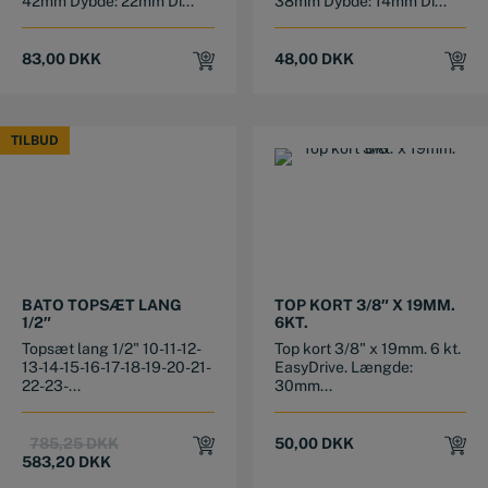
42mm Dybde: 22mm Di...
38mm Dybde: 14mm Di...
83,00
DKK
48,00
DKK
TILBUD
TILBUD
BATO TOPSÆT LANG
TOP KORT 3/8″ X 19MM.
1/2″
6KT.
Topsæt lang 1/2" 10-11-12-
Top kort 3/8" x 19mm. 6 kt.
13-14-15-16-17-18-19-20-21-
EasyDrive. Længde:
22-23-...
30mm...
Original
Current
785,25
DKK
50,00
DKK
price
price
583,20
DKK
was:
is: