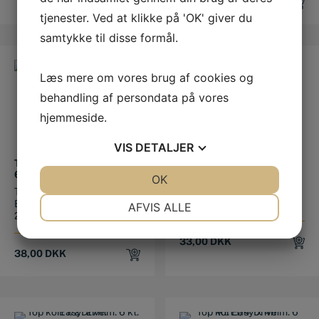
45,00
DKK
tjenester. Ved at klikke på 'OK' giver du
samtykke til disse formål.
Læs mere om vores brug af cookies og
behandling af persondata på vores
hjemmeside.
VIS
DETALJER
TOP KORT 3/8″ X 11MM.
TOP KORT 1/4″ X 7MM. 6
6KT.
KT. EASYDRIVE.
JA
NEJ
OK
JA
NEJ
Top kort 3/8" x 11mm. 6 kt.
Top kort 1/4" x 7mm. 6 kt.
NØDVENDIGE
PRÆFERENCER
EasyDrive. Længde:
EasyDrive.
AFVIS ALLE
28mm...
JA
NEJ
JA
NEJ
33,00
DKK
MARKETING
STATISTIK
38,00
DKK