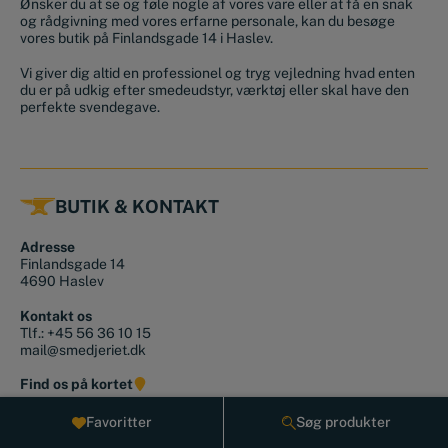
Ønsker du at se og føle nogle af vores vare eller at få en snak
og rådgivning med vores erfarne personale, kan du besøge
vores butik på Finlandsgade 14 i Haslev.
Vi giver dig altid en professionel og tryg vejledning hvad enten
du er på udkig efter smedeudstyr, værktøj eller skal have den
perfekte svendegave.
BUTIK & KONTAKT
Adresse
Finlandsgade 14
4690 Haslev
Kontakt os
Tlf.:
+45 56 36 10 15
mail@smedjeriet.dk
Find os på kortet
Favoritter
Søg produkter