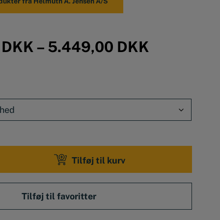
odukter fra Helmuth A. Jensen A/S
0
DKK
–
5.449,00
DKK
Tilføj til kurv