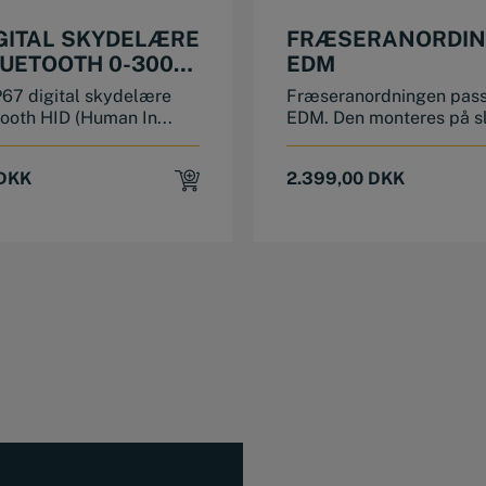
IGITAL SKYDELÆRE
FRÆSERANORDING
UETOOTH 0-300
EDM
P67 digital skydelære
Fræseranordningen passe
ooth HID (Human In...
EDM. Den monteres på sl
DKK
2.399,00
DKK