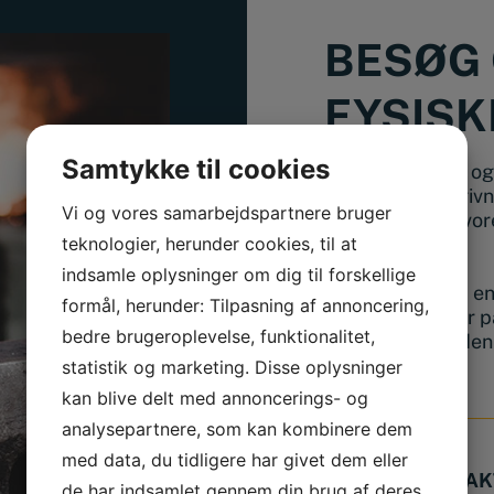
BESØG 
FYSISK
Samtykke til cookies
Ønsker du at se og 
en snak og rådgivn
Vi og vores samarbejdspartnere bruger
kan du besøge vore
Haslev.
teknologier, herunder cookies, til at
indsamle oplysninger om dig til forskellige
Vi giver dig altid 
formål, herunder: Tilpasning af annoncering,
hvad enten du er p
bedre brugeroplevelse, funktionalitet,
eller skal have de
statistik og marketing. Disse oplysninger
kan blive delt med annoncerings- og
analysepartnere, som kan kombinere dem
med data, du tidligere har givet dem eller
BUTIK & KONTAK
de har indsamlet gennem din brug af deres