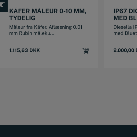
KÄFER MÅLEUR 0-10 MM,
IP67 D
TYDELIG
MED BL
MM
Måleur fra Käfer. Aflæsning 0.01
Diesella I
mm Rubin måleku...
med Bluet
1.115,63
DKK
2.000,00