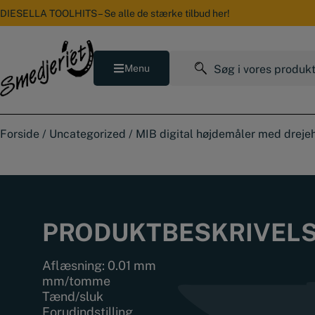
Hop
DIESELLA TOOLHITS – Se alle de stærke tilbud her!
til
indholdet
Søg
Menu
efter:
Forside
/
Uncategorized
/
MIB digital højdemåler med drejeh
PRODUKTBESKRIVEL
Aflæsning: 0.01 mm
mm/tomme
Tænd/sluk
Forudindstilling