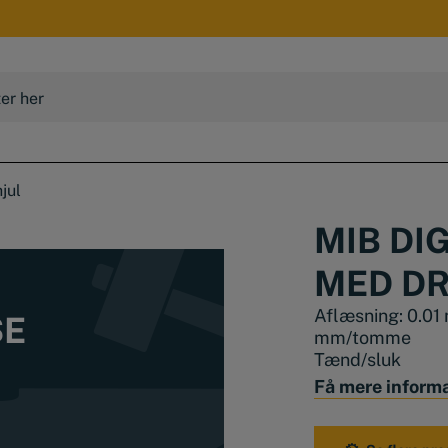
jul
MIB DI
MED DR
Aflæsning: 0.0
SE
mm/tomme
Tænd/sluk
Få mere inform