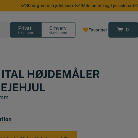
30 dages fortrydelsesret
Både online og fyssisk butik!
Privat
Erhverv
0
Favoritter
0
inkl. moms
ekskl. moms
GITAL HØJDEMÅLER
EJEHJUL
1 mm
ation