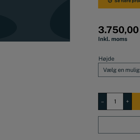
Se flere pr
3.750,0
Inkl. moms
Højde
MIB
–
+
digital
højdemåler
med
drejehjul
antal