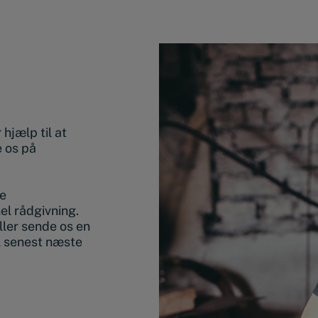
hjælp til at
e os på
de
nel rådgivning.
ller sende os en
l senest næste