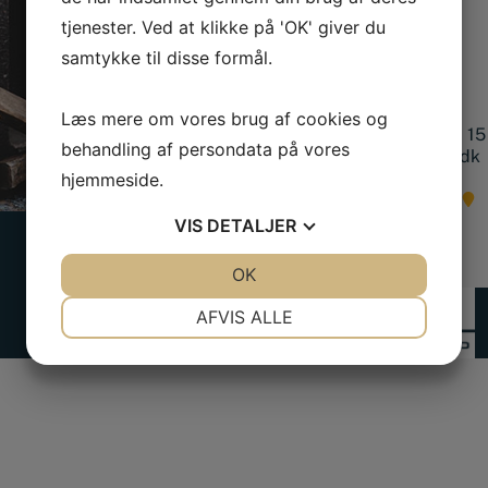
Adresse
tjenester. Ved at klikke på 'OK' giver du
Finlandsgade 14
samtykke til disse formål.
4690 Haslev
Kontakt os
Læs mere om vores brug af cookies og
Tlf.:
+45 56 36 10 15
behandling af persondata på vores
mail@smedjeriet.dk
hjemmeside.
Find os på kortet
VIS
DETALJER
JA
NEJ
OK
JA
NEJ
NØDVENDIGE
PRÆFERENCER
AFVIS ALLE
JA
NEJ
JA
NEJ
MARKETING
STATISTIK