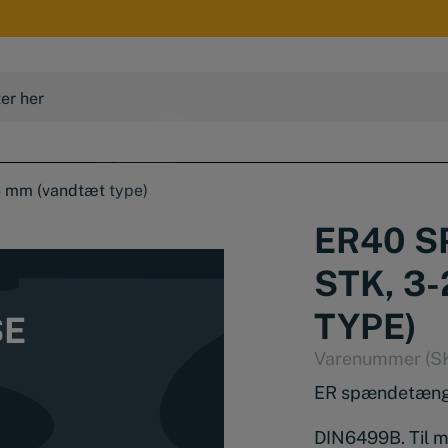
 mm (vandtæt type)
ER40 
STK, 3
TYPE)
SE
Varenummer (S
ER spændetænge
DIN6499B. Til m