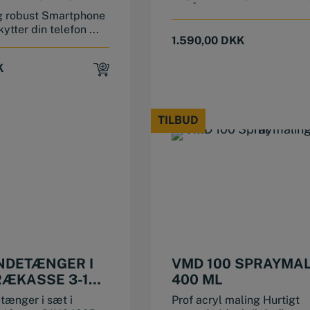
SPÅNBRYDERTAPP
og robust Smartphone
tter din telefon ...
1.590,00
DKK
K
TILBUD
TILBUD
This product has multiple variants. The options may be chosen on the product page
NDETÆNGER I
VMD 100 SPRAYMA
RÆKASSE 3-16
400 ML
ænger i sæt i
Prof acryl maling Hurtigt