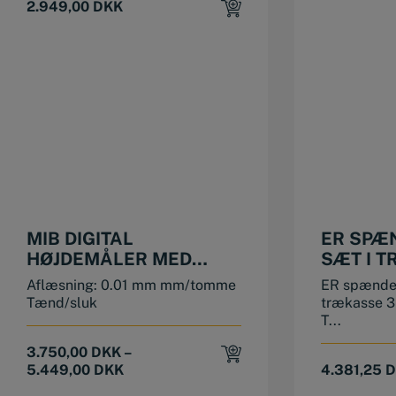
2.949,00
DKK
This product has multiple variants. The options may be chosen on the product page
MIB DIGITAL
ER SPÆ
HØJDEMÅLER MED
SÆT I 
DREJEHJUL
MM
Aflæsning: 0.01 mm mm/tomme
ER spændet
Tænd/sluk
trækasse 
T...
3.750,00
DKK
–
5.449,00
DKK
4.381,25
D