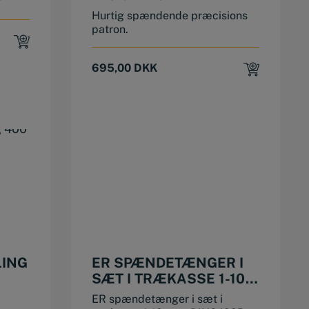
E
(HEAVY DUTY)
Hurtig spændende præcisions
patron.
695,00
DKK
LING
ER SPÆNDETÆNGER I
SÆT I TRÆKASSE 1-10
MM
ER spændetænger i sæt i