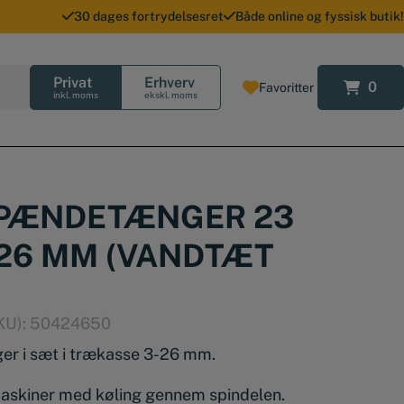
30 dages fortrydelsesret
Både online og fyssisk butik!
Privat
Erhverv
0
Favoritter
0
inkl. moms
ekskl. moms
SPÆNDETÆNGER 23
-26 MM (VANDTÆT
KU):
50424650
r i sæt i trækasse 3-26 mm.
askiner med køling gennem spindelen.