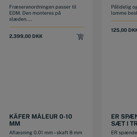
Fræseranordningen passer til
Pålidelig 
EDM. Den monteres på
lomme besky
slæden....
125,00
DK
2.399,00
DKK
KÄFER MÅLEUR 0-10
ER SPÆ
MM
SÆT I T
MM
Aflæsning 0.01 mm – skaft 8 mm
ER spændet