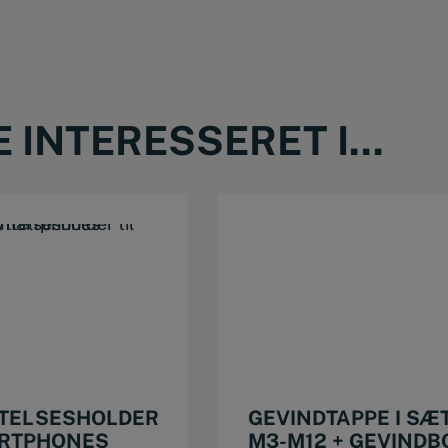
antal
INTERESSERET I...
TELSESHOLDER
GEVINDTAPPE I SÆ
ARTPHONES
M3-M12 + GEVINDB