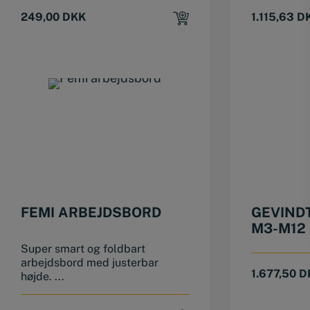
249,00
DKK
1.115,63
D
FEMI ARBEJDSBORD
GEVINDT
M3-M12 
SPIRAL
Super smart og foldbart
arbejdsbord med justerbar
1.677,50
D
højde. ...