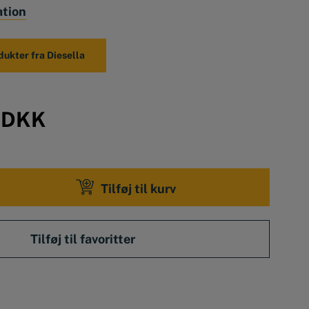
ation
dukter fra Diesella
0
DKK
Tilføj til kurv