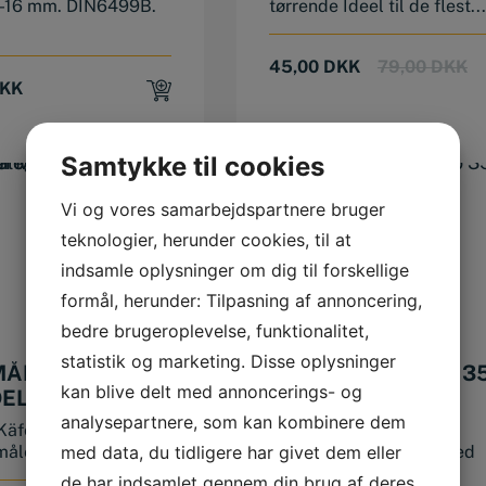
-16 mm. DIN6499B.
tørrende Ideel til de flest...
Or
Cu
45,00
DKK
79,00
DKK
pr
pr
KK
wa
is:
79
45
Samtykke til cookies
Vi og vores samarbejdspartnere bruger
teknologier, herunder cookies, til at
indsamle oplysninger om dig til forskellige
formål, herunder: Tilpasning af annoncering,
bedre brugeroplevelse, funktionalitet,
statistik og marketing. Disse oplysninger
MÅLEUR 0-10
JEPSON MAGPRO 3
kan blive delt med annoncerings- og
ELIG
analysepartnere, som kan kombinere dem
Käfer. Aflæsning 0.01
Jepson magpro 35
åleku...
Magnetboremaskine med
med data, du tidligere har givet dem eller
integreret smør...
de har indsamlet gennem din brug af deres