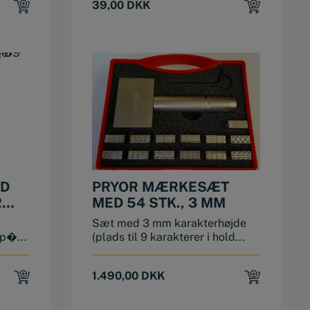
39,00
DKK
ED
PRYOR MÆRKESÆT
R
MED 54 STK., 3 MM
Sæt med 3 mm karakterhøjde
p�...
(plads til 9 karakterer i hold...
1.490,00
DKK