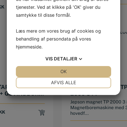
KK
tjenester. Ved at klikke på 'OK' giver du
11.995,00
DKK
samtykke til disse formål.
Læs mere om vores brug af cookies og
behandling af persondata på vores
hjemmeside.
VIS
DETALJER
JA
NEJ
OK
JA
NEJ
NØDVENDIGE
PRÆFERENCER
AFVIS ALLE
APPE I SÆT
JEPSON MAGNET T
JA
NEJ
JA
NEJ
+ GEVINDBOR,
2000 3 I 1
TAPPE
MARKETING
STATISTIK
Jepson magnet TP 2000 3 i
Magnetboremaskine med 
KK
hovedf...