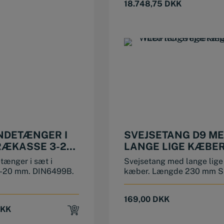
18.748,75
DKK
NDETÆNGER I
SVEJSETANG D9 M
TRÆKASSE 3-20
LANGE LIGE KÆBE
(225 MM / 9″)
ænger i sæt i
Svejsetang med lange lige
3-20 mm. DIN6499B.
kæber. Længde 230 mm S
169,00
DKK
KK