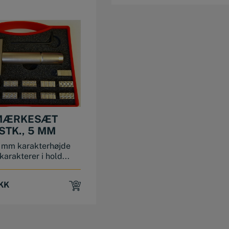
MÆRKESÆT
STK., 5 MM
 mm karakterhøjde
 karakterer i hold...
KK