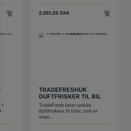
2.281,25
DKK
This product has multiple variants. The options may be chosen on the product page
P
TRADEFRESHUK
DUFTFRISKER TIL BIL
 1
TradeFresh laver unikke
3
duftfriskere til biler, som er
inspi...