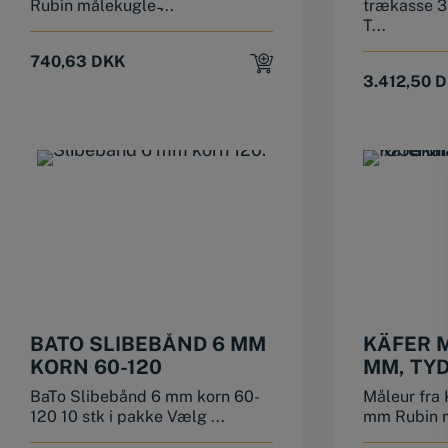
Rubin målekugle ̵...
trækasse 3
T...
740,63
DKK
3.412,50
D
This product has multiple variants. The options may be chosen on the product page
BATO SLIBEBÅND 6 MM
KÄFER 
KORN 60-120
MM, TYD
BaTo Slibebånd 6 mm korn 60-
Måleur fra 
120 10 stk i pakke Vælg ...
mm Rubin m