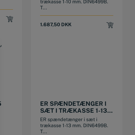
trækasse 1-10 mm. DIN6499B.
T...
iginal
rrent
ice
ice
1.687,50
DKK
s:
,00 DKK.
,00 DKK.
5
ER SPÆNDETÆNGER I
SÆT I TRÆKASSE 1-13
MM
ER spændetænger i sæt i
trækasse 1-13 mm. DIN6499B.
T...