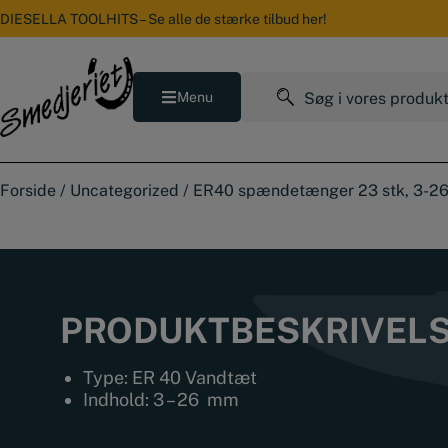
Hop
DIESELLA TOOLHITS – Se alle de stærke tilbud her!
til
indholdet
Søg
Menu
efter:
Forside
/
Uncategorized
/
ER40 spændetænger 23 stk, 3-26
PRODUKTBESKRIVEL
Type: ER 40 Vandtæt
Indhold: 3 – 26 mm