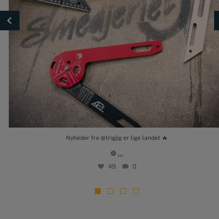
Nyheder fra @trigjig er lige landet 🔥
...
🔴
49
0