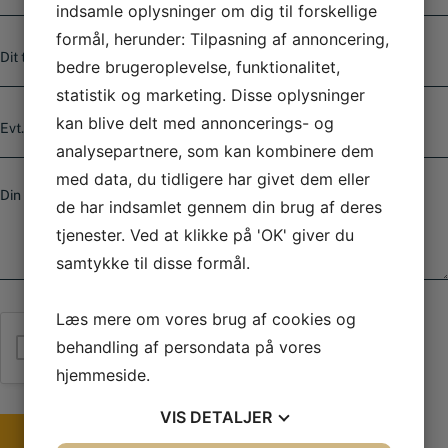
m
indsamle oplysninger om dig til forskellige
a
T
formål, herunder: Tilpasning af annoncering,
i
e
l
bedre brugeroplevelse, funktionalitet,
l
*
statistik og marketing. Disse oplysninger
e
E
f
kan blive delt med annoncerings- og
v
o
t
analysepartnere, som kan kombinere dem
n
.
n
B
med data, du tidligere har givet dem eller
v
u
e
de har indsamlet gennem din brug af deres
a
m
s
r
tjenester. Ved at klikke på 'OK' giver du
m
k
e
e
e
samtykke til disse formål.
r
d
*
Læs mere om vores brug af cookies og
behandling af persondata på vores
Jeg er ikke en robot
hjemmeside.
VIS
DETALJER