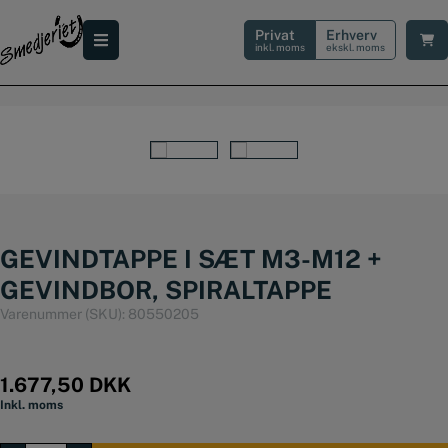
Hop
til
Privat
Erhverv
indholdet
inkl. moms
ekskl. moms
GEVINDTAPPE I SÆT M3-M12 +
GEVINDBOR, SPIRALTAPPE
Varenummer (SKU):
80550205
1.677,50
DKK
Inkl. moms