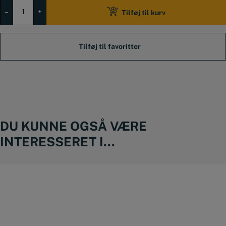
Gevindtappe
i
–
+
Tilføj til kurv
sæt
M3-
M12
+
gevindbor,
Spiraltappe
antal
DU KUNNE OGSÅ VÆRE
INTERESSERET I...