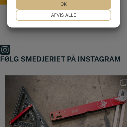
JA
NEJ
OK
JA
NEJ
NØDVENDIGE
PRÆFERENCER
AFVIS ALLE
JA
NEJ
JA
NEJ
MARKETING
STATISTIK
FØLG SMEDJERIET PÅ INSTAGRAM
Nyheder fra @trigjig er lige landet 🔥
🔴
...
49
0