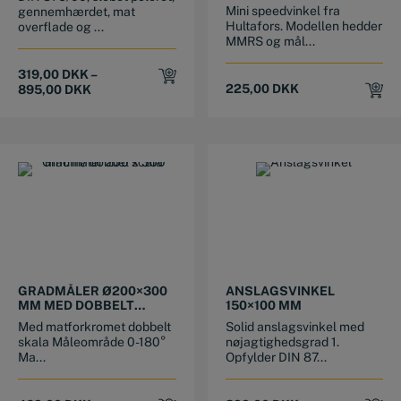
MMRS 120 MM
Mini speedvinkel fra
gennemhærdet, mat
Hultafors. Modellen hedder
overflade og ...
MMRS og mål...
319,00
DKK
–
225,00
DKK
895,00
DKK
GRADMÅLER Ø200×300
ANSLAGSVINKEL
MM MED DOBBELT
150×100 MM
SKALA
Med matforkromet dobbelt
Solid anslagsvinkel med
skala Måleområde 0-180°
nøjagtighedsgrad 1.
Ma...
Opfylder DIN 87...