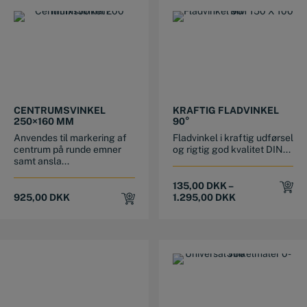
This product has multiple variants. The options may be chosen on the product page
CENTRUMSVINKEL
KRAFTIG FLADVINKEL
250×160 MM
90°
Anvendes til markering af
Fladvinkel i kraftig udførsel
centrum på runde emner
og rigtig god kvalitet DIN...
samt ansla...
135,00
DKK
–
925,00
DKK
1.295,00
DKK