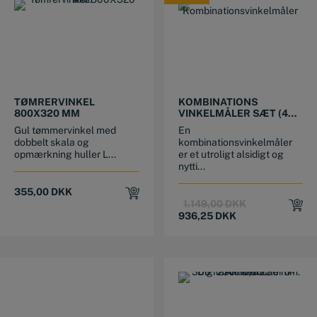
TILBUD
TØMRERVINKEL
KOMBINATIONS
800X320 MM
VINKELMÅLER SÆT (4
DELE)
Gul tømmervinkel med
En
dobbelt skala og
kombinationsvinkelmåler
opmærkning huller L...
er et utroligt alsidigt og
nytti...
355,00
DKK
Original
Current
1.149,00
DKK
price
price
936,25
DKK
was:
is:
1.149,00 DKK.
936,25 DKK.