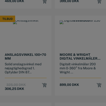
469,00
DKK
399,00
DKK
TILBUD
TILBUD
ANSLAGSVINKEL 100×70
MOORE & WRIGHT
MM
DIGITAL VINKELMÅLER
200 MM 0-360°
Solid anslagsvinkel med
Digitalt vinkelmåler 200
nøjagtighedsgrad 1.
mm 0-360° fra Moore &
Opfylder DIN 87...
Wright ...
Original
Current
325,00
DKK
899,00
DKK
price
price
306,25
DKK
was:
is:
325,00 DKK.
306,25 DKK.