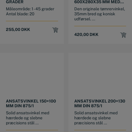
GRADER
600X280X35 MM MED
DOBB. SKALA OG
Måleområde: 1 - 45 grader
Den originale tømrervinkel,
OPMÆRK. HULLER
Antal blade: 20
35mm bred og konisk
udførsel. ...
255,00
DKK
420,00
DKK
ANSATSVINKEL 150×100
ANSATSVINKEL 200×130
MM DIN 875/1
MM DIN 875/1
Solid ansatsvinkel med
Solid ansatsvinkel med
hærdede og slebne
hærdede og slebne
præcisions stål ...
præcisions stål ...