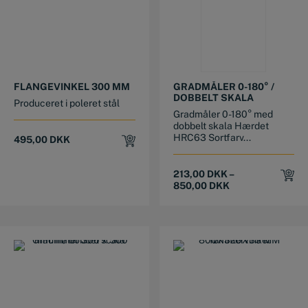
This product has multiple variants. The options may be chosen on the product page
FLANGEVINKEL 300 MM
GRADMÅLER 0-180° /
DOBBELT SKALA
Produceret i poleret stål
Gradmåler 0-180° med
dobbelt skala Hærdet
HRC63 Sortfarv...
495,00
DKK
213,00
DKK
–
850,00
DKK