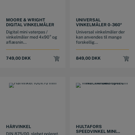
MOORE & WRIGHT
UNIVERSAL
DIGITAL VINKELMÅLER
VINKELMÅLER 0-360º
Digital mini vaterpas /
Universal vinkelmåler der
vinkelmåler med 4x90° og
kan anvendes til mange
aflæsnin...
forskellig...
749,00
DKK
849,00
DKK
This product has multiple variants. The options may be chosen on the product page
HÅRVINKEL
HULTAFORS
SPEEDVINKEL MINI
DIN 875/00, slebet poleret,