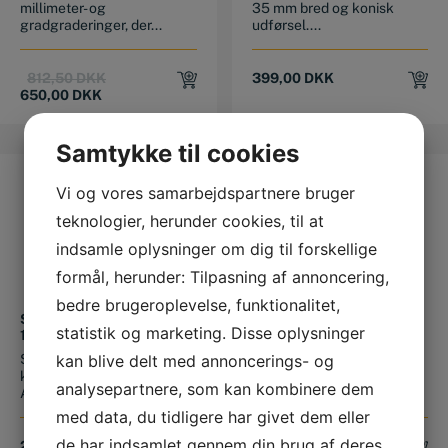
millimeter- og
35 mm bred og konisk
gradgraderinger, der...
udførsel....
Original
Current
812,50
DKK
399,00
DKK
price
price
650,00
DKK
was:
is:
812,50 DKK.
650,00 DKK.
Samtykke til cookies
TILBUD
TILBUD
Vi og vores samarbejdspartnere bruger
teknologier, herunder cookies, til at
indsamle oplysninger om dig til forskellige
formål, herunder: Tilpasning af annoncering,
bedre brugeroplevelse, funktionalitet,
SNEDKERVINKEL 300 X
DIGITAL VINKELMÅLER
statistik og marketing. Disse oplysninger
165 MM I ALUMINIUM
±180° IP54
Solid snedkervinkel med
Digital vinkelmåler til nem
kan blive delt med annoncerings- og
kraftig base i aluminium.
måling af alle vinkler. Har
analysepartnere, som kan kombinere dem
Aflæsning...
ma...
med data, du tidligere har givet dem eller
de har indsamlet gennem din brug af deres
Original
Current
215,00
DKK
735,00
DKK