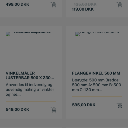
Original
Current
499,00
DKK
135,00
DKK
price
price
119,00
DKK
was:
is:
135,00 DKK.
119,00 DKK.
VINKELMÅLER
FLANGEVINKEL 500 MM
JUSTERBAR 500 X 230
Længde: 500 mm Bredde:
MM ALUMINIUM
Anvendes til indvendig og
500 mm A: 500 mm B: 500
udvendig måling af vinkler
mm C: 130 mm...
og hæ...
595,00
DKK
549,00
DKK