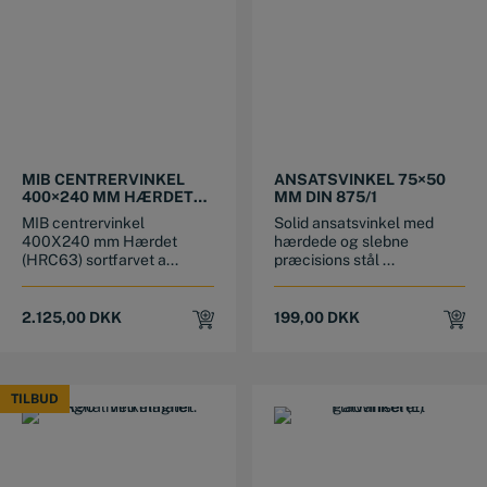
MIB CENTRERVINKEL
ANSATSVINKEL 75×50
400×240 MM HÆRDET
MM DIN 875/1
SORTFARVET
MIB centrervinkel
Solid ansatsvinkel med
ALUMINIUM
400X240 mm Hærdet
hærdede og slebne
(HRC63) sortfarvet a...
præcisions stål ...
2.125,00
DKK
199,00
DKK
TILBUD
TILBUD