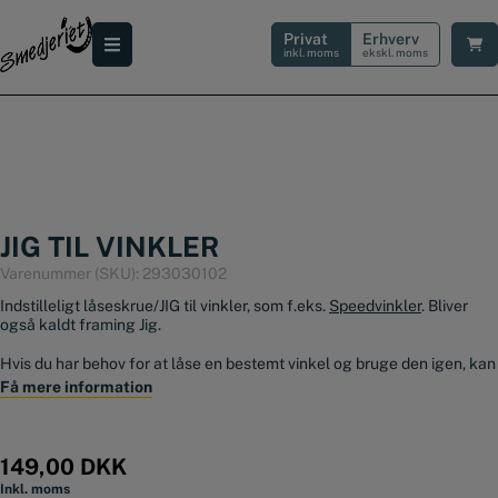
Hop
til
Privat
Erhverv
indholdet
inkl. moms
ekskl. moms
JIG TIL VINKLER
Varenummer (SKU):
293030102
Indstilleligt låseskrue/JIG til vinkler, som f.eks.
Speedvinkler
. Bliver
også kaldt framing Jig.
Hvis du har behov for at låse en bestemt vinkel og bruge den igen, kan
dette anslag spare dig en masse tid.
Få mere information
Kan monteres på alle typer flade vinkler med en tykkelse op til 5 mm.
Prisen er for 2 stk JIG (Speed-vinkel medfølger ikke)
149,00
DKK
Inkl. moms