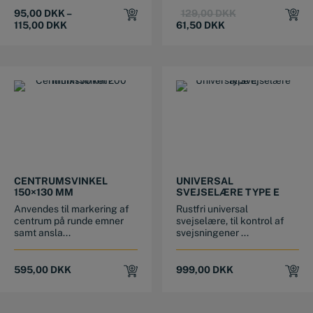
Original
Current
95,00
DKK
–
129,00
DKK
price
price
115,00
DKK
61,50
DKK
was:
is:
129,00 DKK.
61,50 DKK.
CENTRUMSVINKEL
UNIVERSAL
150×130 MM
SVEJSELÆRE TYPE E
Anvendes til markering af
Rustfri universal
centrum på runde emner
svejselære, til kontrol af
samt ansla...
svejsningener ...
595,00
DKK
999,00
DKK