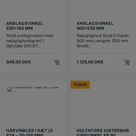
ANSLAGSVINKEL
ANSLAGSVINKEL
250×165 MM
500×250 MM
Solid anslagsvinkel med
Nøjagtighed: Grad 2 Højde:
nøjagtighedsgrad 1.
500 mm Længde: 250 mm
Opfylder DIN 87...
Bredd...
549,00
DKK
1.125,00
DKK
TILBUD
TILBUD
HÅRVINKLER I SÆT (3
HULTAFORS JUSTERBAR
STK – 30-100 MM)
GIPSVINKEL PS 90