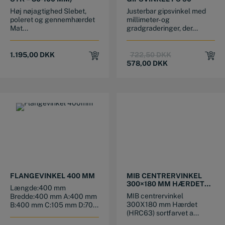
Høj nøjagtighed Slebet,
Justerbar gipsvinkel med
poleret og gennemhærdet
millimeter- og
Mat...
gradgraderinger, der...
Original
Current
1.195,00
DKK
722,50
DKK
price
price
578,00
DKK
was:
is:
722,50 DKK.
578,00 DKK.
FLANGEVINKEL 400 MM
MIB CENTRERVINKEL
300×180 MM HÆRDET
Længde:400 mm
SORTFARVET
MIB centrervinkel
Bredde:400 mm A:400 mm
ALUMINIUM
300X180 mm Hærdet
B:400 mm C:105 mm D:70...
(HRC63) sortfarvet a...