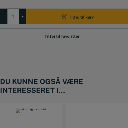
JIG
TIL
–
+
Tilføj til kurv
VINKLER
antal
DU KUNNE OGSÅ VÆRE
INTERESSERET I...