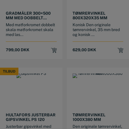
GRADMÅLER 300×500
TØMRERVINKEL
MM MED DOBBELT
800X320X35 MM
SKALA
Med matforkromet dobbelt
Konisk Den originale
skala matforkromet skala
tømrervinkel, 35 mm bred
med las...
og konisk ...
799,00
DKK
629,00
DKK
TILBUD
TILBUD
HULTAFORS JUSTERBAR
TØMRERVINKEL
GIPSVINKEL PS 120
1000X380 MM
Justerbar gipsvinkel med
Den originale tømrervinkel,