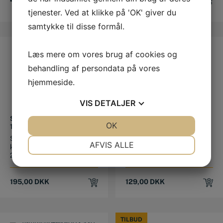
price
price
695,00
DKK
tjenester. Ved at klikke på 'OK' giver du
was:
is:
735,00 DKK.
695,00 DKK.
samtykke til disse formål.
Læs mere om vores brug af cookies og
behandling af persondata på vores
hjemmeside.
VIS
DETALJER
SNEDKERVINKEL 200 X
MOORE & WRIGHT
JA
NEJ
OK
JA
NEJ
120 MM I ALUMINIUM
ANSATSVINKEL 100×56
MM
Solid snedkervinkel med
Ansatsvinkel fra Moore &
NØDVENDIGE
PRÆFERENCER
AFVIS ALLE
kraftig base i aluminium
Wright. Standard BS939
200x12...
G...
JA
NEJ
JA
NEJ
MARKETING
STATISTIK
195,00
DKK
129,00
DKK
TILBUD