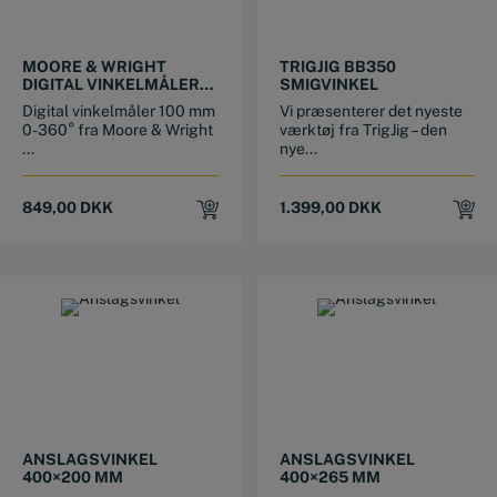
MOORE & WRIGHT
TRIGJIG BB350
DIGITAL VINKELMÅLER
SMIGVINKEL
100 MM 0-360°
Digital vinkelmåler 100 mm
Vi præsenterer det nyeste
0-360° fra Moore & Wright
værktøj fra TrigJig – den
...
nye...
849,00
DKK
1.399,00
DKK
ANSLAGSVINKEL
ANSLAGSVINKEL
400×200 MM
400×265 MM