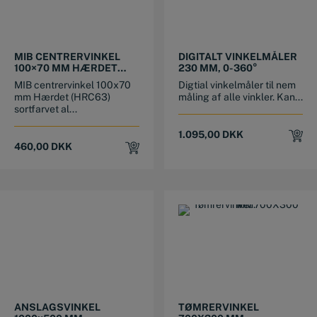
MIB CENTRERVINKEL
DIGITALT VINKELMÅLER
100×70 MM HÆRDET
230 MM, 0-360°
SORTFARVET
MIB centrervinkel 100x70
Digtial vinkelmåler til nem
ALUMINIUM
mm Hærdet (HRC63)
måling af alle vinkler. Kan...
sortfarvet al...
1.095,00
DKK
460,00
DKK
ANSLAGSVINKEL
TØMRERVINKEL