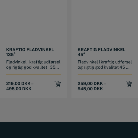
This product has multiple variants. The options may be chosen on the product page
This product has multiple variants. The options may be chosen on the product page
KRAFTIG FLADVINKEL
KRAFTIG FLADVINKEL
135°
45°
Fladvinkel i kraftig udførsel
Fladvinkel i kraftig udførsel
og rigtig god kvalitet 135...
og rigtig god kvalitet 45 ...
219,00
DKK
–
259,00
DKK
–
495,00
DKK
945,00
DKK