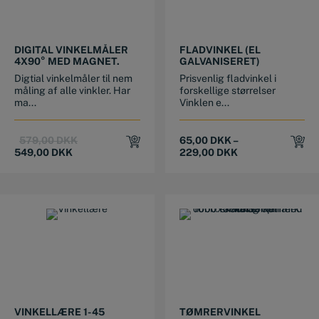
This product has multiple variants. The options may be chosen on the product page
DIGITAL VINKELMÅLER
FLADVINKEL (EL
4X90° MED MAGNET.
GALVANISERET)
Digtial vinkelmåler til nem
Prisvenlig fladvinkel i
måling af alle vinkler. Har
forskellige størrelser
ma...
Vinklen e...
Original
Current
579,00
DKK
65,00
DKK
–
price
price
549,00
DKK
229,00
DKK
was:
is:
579,00 DKK.
549,00 DKK.
VINKELLÆRE 1-45
TØMRERVINKEL