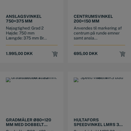
ANSLAGSVINKEL
CENTRUMSVINKEL
750×375 MM
200×150 MM
Nøjagtighed: Grad 2
Anvendes til markering af
Højde: 750 mm
centrum på runde emner
Længde: 375 mm Br...
samt ansla...
1.995,00
DKK
695,00
DKK
GRADMÅLER Ø80×120
HULTAFORS
MM MED DOBBELT
SPEEDVINKEL LMRS 300
SKALA
MM