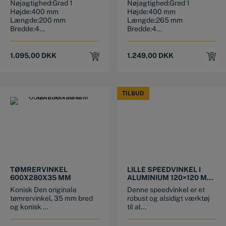
Nøjagtighed:Grad 1
Nøjagtighed:Grad 1
Højde:400 mm
Højde:400 mm
Længde:200 mm
Længde:265 mm
Bredde:4...
Bredde:4...
1.095,00
DKK
1.249,00
DKK
TILBUD
TILBUD
TØMRERVINKEL
LILLE SPEEDVINKEL I
600X280X35 MM
ALUMINIUM 120×120 MM
MED SORT-OXIDERET
Konisk Den originale
Denne speedvinkel er et
FINISH
tømrervinkel, 35 mm bred
robust og alsidigt værktøj
og konisk ...
til al...