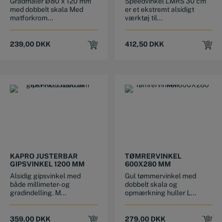
Gradmåler Ø80 x 120 mm
Speedvinkel LMRS 30 cm
med dobbelt skala Med
er et ekstremt alsidigt
matforkrom...
værktøj til...
239,00
DKK
412,50
DKK
KAPRO JUSTERBAR
TØMRERVINKEL
GIPSVINKEL 1200 MM
600X280 MM
Alsidig gipsvinkel med
Gul tømmervinkel med
både millimeter- og
dobbelt skala og
gradindelling. M...
opmærkning huller L...
359,00
DKK
279,00
DKK