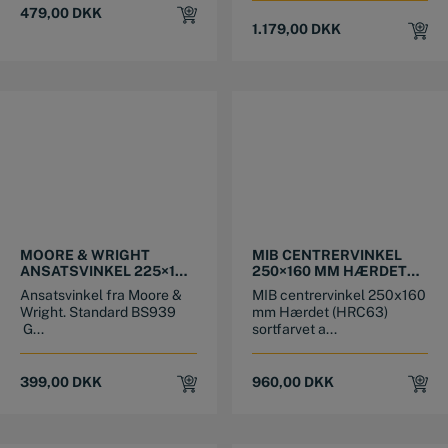
479,00
DKK
1.179,00
DKK
MOORE & WRIGHT
MIB CENTRERVINKEL
ANSATSVINKEL 225×108
250×160 MM HÆRDET
MM
SORTFARVET
Ansatsvinkel fra Moore &
MIB centrervinkel 250x160
ALUMINIUM
Wright. Standard BS939
mm Hærdet (HRC63)
G...
sortfarvet a...
399,00
DKK
960,00
DKK