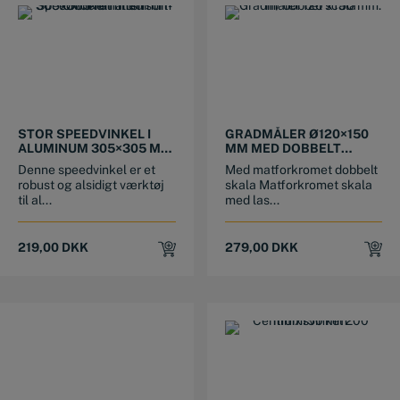
STOR SPEEDVINKEL I
GRADMÅLER Ø120×150
ALUMINUM 305×305 MM
MM MED DOBBELT
MED SORT-OXIDERET
SKALA
Denne speedvinkel er et
Med matforkromet dobbelt
FINISH
robust og alsidigt værktøj
skala Matforkromet skala
til al...
med las...
219,00
DKK
279,00
DKK