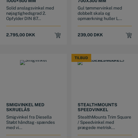
1000×500 MM
700X300 MM
Solid anslagsvinkel med
Gul tømmervinkel med
nøjagtighedsgrad 2.
dobbelt skala og
Opfylder DIN 87...
opmærkning huller L...
2.795,00
DKK
239,00
DKK
TILBUD
TILBUD
This product has multiple variants. The options may be chosen on the product page
SMIGVINKEL MED
STEALTHMOUNTS
SKRUELÅS
SPEEDVINKEL
Smigvinkel fra Diesella
StealthMounts Trim Square
Støbt håndtag - spændes
/ Speedvinkel med
med vi...
prægede metrisk...