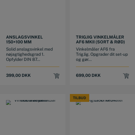
ANSLAGSVINKEL
TRIGJIG VINKELMÅLER
150×100 MM
AF6 MKII (SORT & RØD)
Solid anslagsvinkel med
Vinkelmåler AF6 fra
nøjagtighedsgrad 1.
TrigJig. Opgrader dit set-up
Opfylder DIN 87...
og gør...
399,00
DKK
699,00
DKK
TILBUD
TILBUD