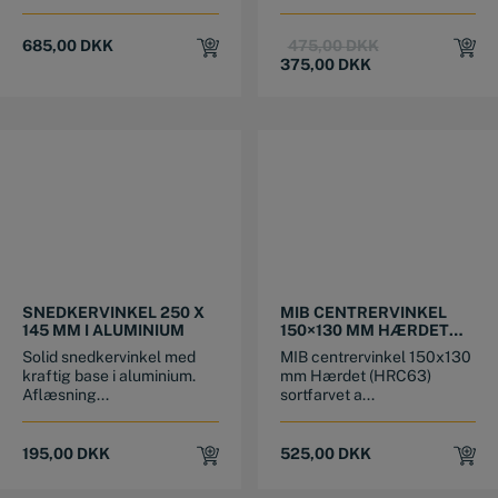
Original
Current
685,00
DKK
475,00
DKK
price
price
375,00
DKK
was:
is:
475,00 DKK.
375,00 DKK.
SNEDKERVINKEL 250 X
MIB CENTRERVINKEL
145 MM I ALUMINIUM
150×130 MM HÆRDET
SORTFARVET
Solid snedkervinkel med
MIB centrervinkel 150x130
ALUMINIUM
kraftig base i aluminium.
mm Hærdet (HRC63)
Aflæsning...
sortfarvet a...
195,00
DKK
525,00
DKK