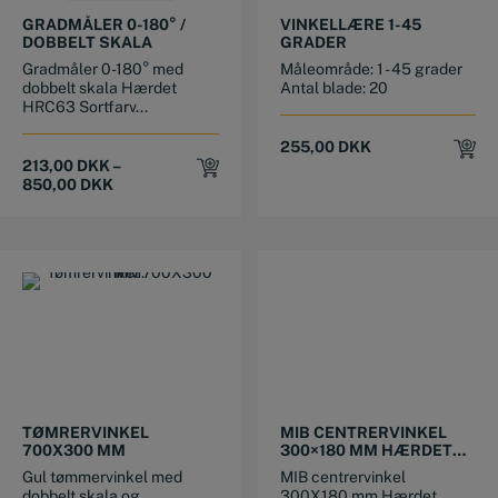
GRADMÅLER 0-180° /
VINKELLÆRE 1-45
DOBBELT SKALA
GRADER
Gradmåler 0-180° med
Måleområde: 1 - 45 grader
dobbelt skala Hærdet
Antal blade: 20
HRC63 Sortfarv...
255,00
DKK
213,00
DKK
–
850,00
DKK
TØMRERVINKEL
MIB CENTRERVINKEL
700X300 MM
300×180 MM HÆRDET
SORTFARVET
Gul tømmervinkel med
MIB centrervinkel
ALUMINIUM
dobbelt skala og
300X180 mm Hærdet