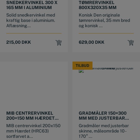
SNEDKERVINKEL 300 X
TØMRERVINKEL
165 MM I ALUMINIUM
800X320X35 MM
Solid snedkervinkel med
Konisk Den originale
kraftig base i aluminium.
tømrervinkel, 35 mm bred
Aflæsning...
og konisk ...
215,00
DKK
629,00
DKK
TILBUD
TILBUD
MIB CENTRERVINKEL
GRADMÅLER 150×300
200×150 MM HÆRDET
MM MED JUSTERBAR
SORTFARVET
SKINNE
MIB centrervinkel 200x150
Gradmåler med justerbar
ALUMINIUM
mm Hærdet (HRC63)
skinne, måleområde 10 -
sortfarvet a...
170° ...