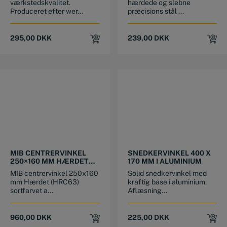
værkstedskvalitet.
hærdede og slebne
Produceret efter wer...
præcisions stål ...
295,00
DKK
239,00
DKK
MIB CENTRERVINKEL
SNEDKERVINKEL 400 X
250×160 MM HÆRDET
170 MM I ALUMINIUM
SORTFARVET
MIB centrervinkel 250x160
Solid snedkervinkel med
ALUMINIUM
mm Hærdet (HRC63)
kraftig base i aluminium.
sortfarvet a...
Aflæsning...
960,00
DKK
225,00
DKK