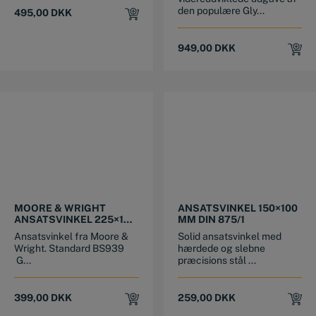
den populære Gly...
495,00
DKK
949,00
DKK
MOORE & WRIGHT
ANSATSVINKEL 150×100
ANSATSVINKEL 225×108
MM DIN 875/1
MM
Ansatsvinkel fra Moore &
Solid ansatsvinkel med
Wright. Standard BS939
hærdede og slebne
G...
præcisions stål ...
399,00
DKK
259,00
DKK