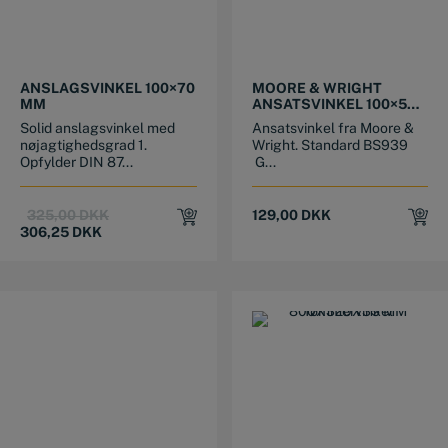
ANSLAGSVINKEL 100×70
MOORE & WRIGHT
MM
ANSATSVINKEL 100×56
MM
Solid anslagsvinkel med
Ansatsvinkel fra Moore &
nøjagtighedsgrad 1.
Wright. Standard BS939
Opfylder DIN 87...
G...
Original
Current
325,00
DKK
129,00
DKK
price
price
306,25
DKK
was:
is:
325,00 DKK.
306,25 DKK.