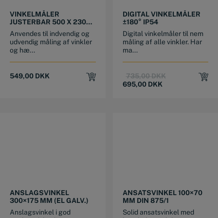
VINKELMÅLER
DIGITAL VINKELMÅLER
JUSTERBAR 500 X 230
±180° IP54
MM ALUMINIUM
Anvendes til indvendig og
Digital vinkelmåler til nem
udvendig måling af vinkler
måling af alle vinkler. Har
og hæ...
ma...
Original
Current
549,00
DKK
735,00
DKK
price
price
695,00
DKK
was:
is:
735,00 DKK.
695,00 DKK.
ANSLAGSVINKEL
ANSATSVINKEL 100×70
300×175 MM (EL GALV.)
MM DIN 875/1
Anslagsvinkel i god
Solid ansatsvinkel med