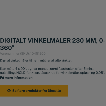
DIGITALT VINKELMÅLER 230 MM, 0-
360°
Varenummer (SKU):
10451200
Digtial vinkelmåler til nem måling af alle vinkler.
Kan måle 4 x 90°, og har manuel on/off, autosluk efter 5 min.,
nulstilling, HOLD funktion, låseskrue for vinkelmåler, opløsning 0,05°,
Gentagelsesnøjagtighed 0,1°, ABS funktion, husker 0-punkt.
Få mere information
Batteri: 1xCR2032 medfølger.
Se flere produkter fra Diesella
230x230mm
0-360°
4×90°
Aflæsning 0,05°