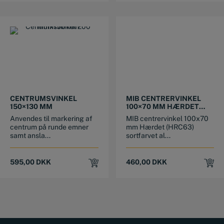
CENTRUMSVINKEL
MIB CENTRERVINKEL
150×130 MM
100×70 MM HÆRDET
SORTFARVET
Anvendes til markering af
MIB centrervinkel 100x70
ALUMINIUM
centrum på runde emner
mm Hærdet (HRC63)
samt ansla...
sortfarvet al...
595,00
DKK
460,00
DKK