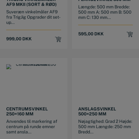
AF9 MKII (SORT & RØD)
Længde: 500 mm Bredde:
Suveræn vinkelmåler AF9
500 mm A: 500 mm B: 500
fra TrigJig Opgrader dit set-
mm C: 130 mm...
up...
595,00
DKK
999,00
DKK
CENTRUMSVINKEL
ANSLAGSVINKEL
250×160 MM
500×250 MM
Anvendes til markering af
Nøjagtighed: Grad 2 Højde:
centrum på runde emner
500 mm Længde: 250 mm
samt ansla...
Bredd...