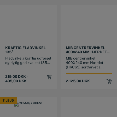
This product has multiple variants. The options may be chosen on the product page
KRAFTIG FLADVINKEL
MIB CENTRERVINKEL
135°
400×240 MM HÆRDET
SORTFARVET
Fladvinkel i kraftig udførsel
MIB centrervinkel
ALUMINIUM
og rigtig god kvalitet 135...
400X240 mm Hærdet
(HRC63) sortfarvet a...
219,00
DKK
–
495,00
DKK
2.125,00
DKK
TILBUD
TILBUD