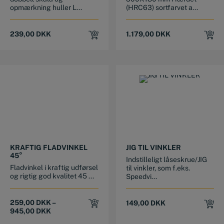
opmærkning huller L...
(HRC63) sortfarvet a...
239,00
DKK
1.179,00
DKK
This product has multiple variants. The options may be chosen on the product page
KRAFTIG FLADVINKEL
JIG TIL VINKLER
45°
Indstilleligt låseskrue/JIG
Fladvinkel i kraftig udførsel
til vinkler, som f.eks.
og rigtig god kvalitet 45 ...
Speedvi...
259,00
DKK
–
149,00
DKK
945,00
DKK