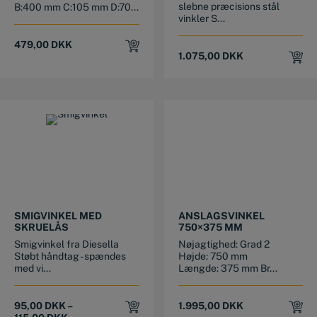
slebne præcisions stål
B:400 mm C:105 mm D:70...
vinkler S...
479,00
DKK
1.075,00
DKK
This product has multiple variants. The options may be chosen on the product page
SMIGVINKEL MED
ANSLAGSVINKEL
SKRUELÅS
750×375 MM
Smigvinkel fra Diesella
Nøjagtighed: Grad 2
Støbt håndtag - spændes
Højde: 750 mm
med vi...
Længde: 375 mm Br...
95,00
DKK
–
1.995,00
DKK