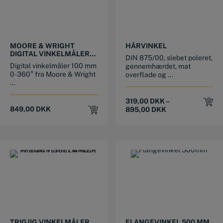
This product has multiple variants. The options may be chosen on the product page
MOORE & WRIGHT
HÅRVINKEL
DIGITAL VINKELMÅLER
DIN 875/00, slebet poleret,
100 MM 0-360°
Digital vinkelmåler 100 mm
gennemhærdet, mat
0-360° fra Moore & Wright
overflade og ...
...
319,00
DKK
–
849,00
DKK
895,00
DKK
TRIGJIG VINKELMÅLER
FLANGEVINKEL 500 MM