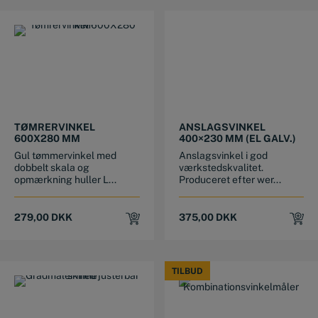
TØMRERVINKEL
ANSLAGSVINKEL
600X280 MM
400×230 MM (EL GALV.)
Gul tømmervinkel med
Anslagsvinkel i god
dobbelt skala og
værkstedskvalitet.
opmærkning huller L...
Produceret efter wer...
279,00
DKK
375,00
DKK
TILBUD
TILBUD