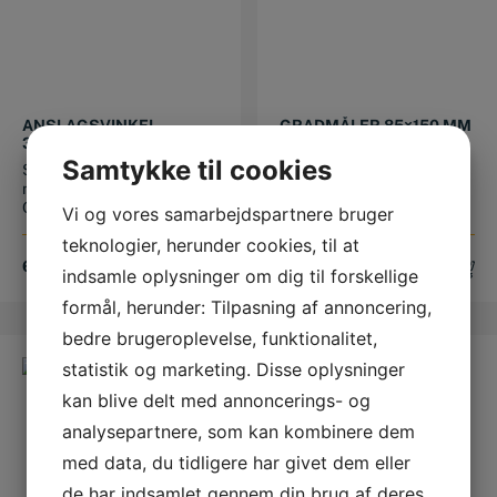
ANSLAGSVINKEL
GRADMÅLER 85×150 MM
300×175 MM
MED SOLID GRADUERET
BUE
Samtykke til cookies
Solid anslagsvinkel med
Gradmåler med
nøjagtighedsgrad 1.
spændemøtrik og en solid
Opfylder DIN 87...
halvcirkulær bue ...
Vi og vores samarbejdspartnere bruger
teknologier, herunder cookies, til at
679,00
DKK
259,00
DKK
indsamle oplysninger om dig til forskellige
formål, herunder: Tilpasning af annoncering,
bedre brugeroplevelse, funktionalitet,
statistik og marketing. Disse oplysninger
kan blive delt med annoncerings- og
analysepartnere, som kan kombinere dem
med data, du tidligere har givet dem eller
de har indsamlet gennem din brug af deres