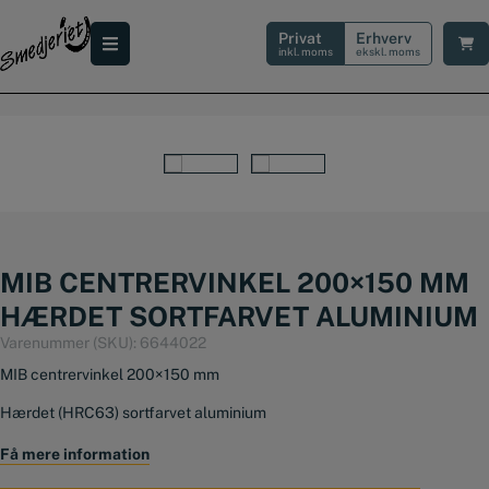
Hop
til
Privat
Erhverv
indholdet
inkl. moms
ekskl. moms
MIB CENTRERVINKEL 200×150 MM
HÆRDET SORTFARVET ALUMINIUM
Varenummer (SKU):
6644022
MIB centrervinkel 200×150 mm
Hærdet (HRC63) sortfarvet aluminium
Ridseresistent
Få mere information