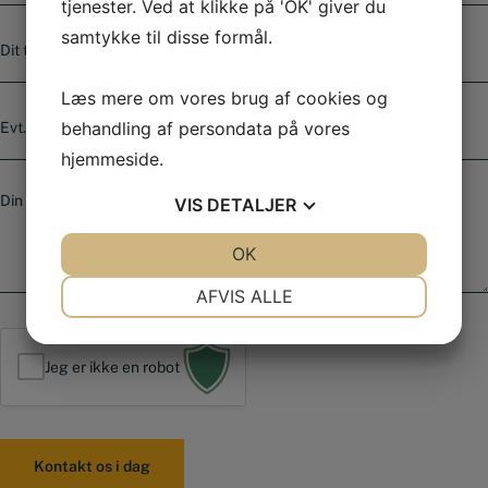
tjenester. Ved at klikke på 'OK' giver du
a
T
samtykke til disse formål.
i
e
l
l
*
e
Læs mere om vores brug af cookies og
E
f
v
behandling af persondata på vores
o
t
hjemmeside.
n
.
n
B
v
u
VIS
DETALJER
e
a
m
s
r
m
k
JA
NEJ
OK
JA
NEJ
e
e
e
NØDVENDIGE
PRÆFERENCER
r
d
AFVIS ALLE
*
JA
NEJ
JA
NEJ
MARKETING
STATISTIK
Jeg er ikke en robot