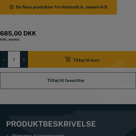
Se flere produkter fra Helmuth A. Jensen A/S
685,00
DKK
Inkl. moms
MIB
centrervinkel
–
+
Tilføj til kurv
200x150
mm
Hærdet
sortfarvet
aluminium
antal
PRODUKTBESKRIVELSE
Aflæsning er lasergraveret