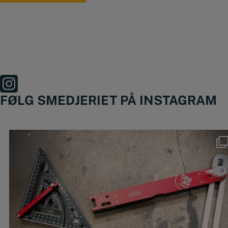
FØLG SMEDJERIET PÅ INSTAGRAM
Nyheder fra @trigjig er lige landet
...
49
0