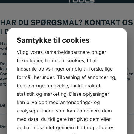
HAR DU SPØRGSMÅL? KONTAKT OS
I DAG
Samtykke til cookies
Hvis du har spørgsmål til vores sortiment eller brug for hjælp til at
vælge et produkt, er du altid velkommen til at kontakte os på
Vi og vores samarbejdspartnere bruger
telefonnummer
+45 56 36 10 15
.
teknologier, herunder cookies, til at
Det vigtigste for os hos Smedjeriet er, ud over at tilbyde
indsamle oplysninger om dig til forskellige
kvalitetsværktøj til gode priser, at du kan få professionel rådgivning.
Som kunde kan du altid bruge vores kontaktformular eller sende os en
formål, herunder: Tilpasning af annoncering,
e-mail. Spørgsmål, der sendes ind, besvares som regel senest næste
arbejdsdag og indenfor 4 timer i hverdagene.
bedre brugeroplevelse, funktionalitet,
statistik og marketing. Disse oplysninger
N
kan blive delt med annoncerings- og
a
analysepartnere, som kan kombinere dem
v
n
med data, du tidligere har givet dem eller
E
-
de har indsamlet gennem din brug af deres
m