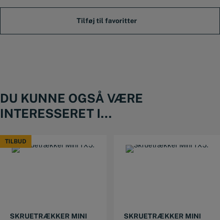
antal
DU KUNNE OGSÅ VÆRE
INTERESSERET I...
TILBUD
TILBUD
SKRUETRÆKKER MINI
SKRUETRÆKKER MINI