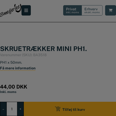
Hop
til
Privat
Erhverv
indholdet
inkl. moms
ekskl. moms
SKRUETRÆKKER MINI PH1.
Varenummer (SKU):
BA3518
PH1 x 50mm.
Få mere information
44,00
DKK
Inkl. moms
Skruetrækker
Mini
–
+
Tilføj til kurv
PH1.