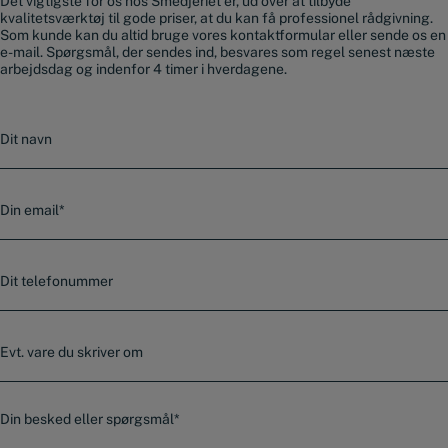
Det vigtigste for os hos Smedjeriet er, ud over at tilbyde
kvalitetsværktøj til gode priser, at du kan få professionel rådgivning.
Som kunde kan du altid bruge vores kontaktformular eller sende os en
e-mail. Spørgsmål, der sendes ind, besvares som regel senest næste
arbejdsdag og indenfor 4 timer i hverdagene.
N
a
v
n
E
-
m
a
T
i
e
l
l
*
e
E
f
v
o
t
n
.
n
B
v
u
e
a
m
s