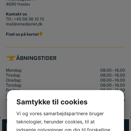
4690 Haslev
Kontakt os
Tlf.:
+45 56 36 10 15
mail@smedjeriet.dk
Find os på kortet
ÅBNINGSTIDER
Mandag:
08.00 – 16.00
Tirsdag:
08.00 – 16.00
Onsdag:
08.00 – 16.00
Torsdag:
08.00 – 16.00
Fredag:
08.00 – 16.00
Lørdag:
Lukket
Søndag:
Lukket
Samtykke til cookies
Vi og vores samarbejdspartnere bruger
teknologier, herunder cookies, til at
indsamle oplysninger om dig til forskellige