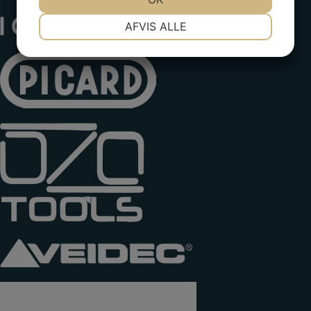
NØDVENDIGE
PRÆFERENCER
AFVIS ALLE
JA
NEJ
JA
NEJ
MARKETING
STATISTIK