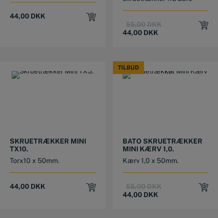
44,00
DKK
Original
Current
55,00
DKK
price
price
44,00
DKK
was:
is:
55,00 DKK.
44,00 DKK.
TILBUD
TILBUD
SKRUETRÆKKER MINI
BATO SKRUETRÆKKER
TX10.
MINI KÆRV 1,0.
Torx10 x 50mm.
Kærv 1,0 x 50mm.
Original
Current
44,00
DKK
55,00
DKK
price
price
44,00
DKK
was:
is:
55,00 DKK.
44,00 DKK.