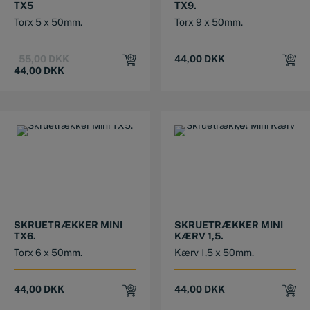
TX5
TX9.
Torx 5 x 50mm.
Torx 9 x 50mm.
Original
Current
55,00
DKK
44,00
DKK
price
price
44,00
DKK
was:
is:
55,00 DKK.
44,00 DKK.
SKRUETRÆKKER MINI
SKRUETRÆKKER MINI
TX6.
KÆRV 1,5.
Torx 6 x 50mm.
Kærv 1,5 x 50mm.
44,00
DKK
44,00
DKK