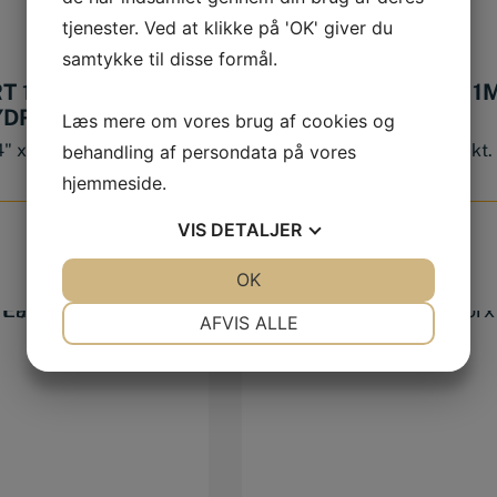
tjenester. Ved at klikke på 'OK' giver du
samtykke til disse formål.
T 1/4″ X 8MM. 6
TOP KORT 1/4″ X 11
YDRIVE.
6 KT. EASYDRIVE.
Læs mere om vores brug af cookies og
4" x 8mm. 6 kt.
Top kort 1/4" x 11mm. 6 kt.
behandling af persondata på vores
EasyDrive.
hjemmeside.
VIS
DETALJER
33,00
DKK
JA
NEJ
OK
JA
NEJ
NØDVENDIGE
PRÆFERENCER
AFVIS ALLE
JA
NEJ
JA
NEJ
MARKETING
STATISTIK