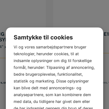
G 1/4″ X 13MM.
E-TOP KORT 1/4 X E1
Samtykke til cookies
ASYDRIVE.
Vi og vores samarbejdspartnere bruger
4" x 13mm. 6 kt.
E-Top kort 1/4 x E10.
teknologier, herunder cookies, til at
indsamle oplysninger om dig til forskellige
35,00
DKK
formål, herunder: Tilpasning af annoncering,
bedre brugeroplevelse, funktionalitet,
statistik og marketing. Disse oplysninger
kan blive delt med annoncerings- og
analysepartnere, som kan kombinere dem
med data, du tidligere har givet dem eller
de har indsamlet gennem din brug af deres