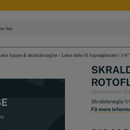
Løse toppe & skraldenøgler
/
Løse dele til topnøglesæt i 1/4''
SKRALD
ROTOFL
Varenummer (S
SE
Skraldenøgle 1/
Få mere inform
mm