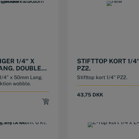
GER 1/4″ X
STIFTTOP KORT 1/4
ANG. DOUBLE
PZ2.
ON WOBBLE.
1/4" x 50mm Lang.
Stifttop kort 1/4" PZ2.
ktion wobble.
43,75
DKK