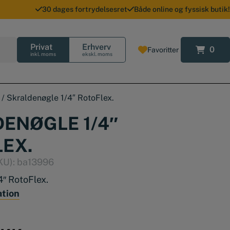
30 dages fortrydelsesret
Både online og fyssisk butik!
Privat
Erhverv
0
Favoritter
0
inkl. moms
ekskl. moms
/
Skraldenøgle 1/4″ RotoFlex.
ENØGLE 1/4″
EX.
KU):
ba13996
4″ RotoFlex.
ation