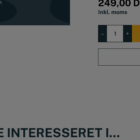
249,00
D
m
Inkl. moms
Skraldenøgle
–
+
1/4"
RotoFlex.
antal
INTERESSERET I...