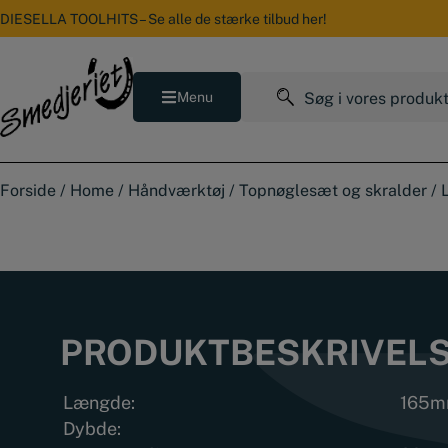
Hop
DIESELLA TOOLHITS – Se alle de stærke tilbud her!
til
indholdet
Søg
Menu
efter:
Forside
/
Home
/
Håndværktøj
/
Topnøglesæt og skralder
/
PRODUKTBESKRIVEL
Længde:
165
Dybde: