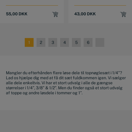
55,00
DKK
43,00
DKK
1
2
3
4
5
6
Mangler du efterhånden flere løse dele til topnøglesæt i 1/4”?
Lad os hjælpe dig med at få dit sæt fuldkommen igen. Vi sælger
alle dele enkeltvis. Vi har et stort udvalg i alle de gængse
størrelser i 1/4”, 3/8” & 1/2”. Men du finder også et stort udvalg
af toppe og andre løsdele i tommer og 1”.