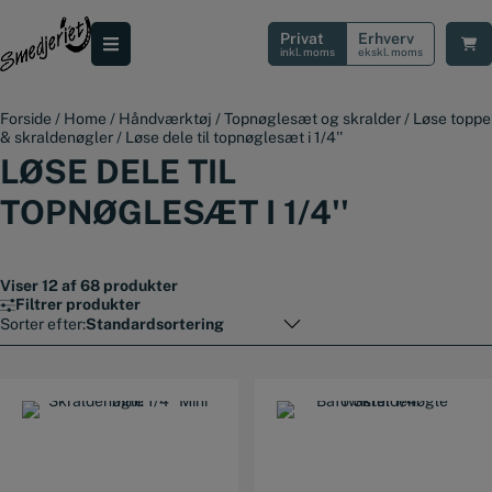
Hop
til
Privat
Erhverv
indholdet
inkl. moms
ekskl. moms
Forside
/
Home
/
Håndværktøj
/
Topnøglesæt og skralder
/
Løse toppe
& skraldenøgler
/
Løse dele til topnøglesæt i 1/4''
LØSE DELE TIL
TOPNØGLESÆT I 1/4''
Viser 12 af 68 produkter
Filtrer produkter
Sorter efter: