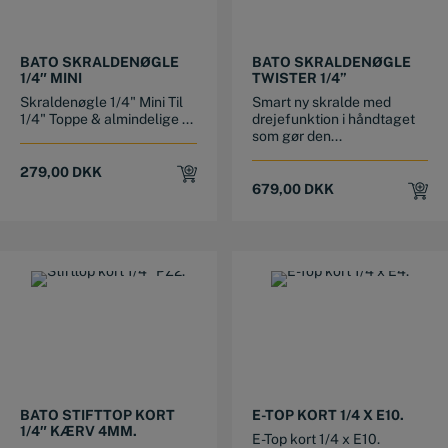
BATO SKRALDENØGLE
BATO SKRALDENØGLE
1/4″ MINI
TWISTER 1/4”
Skraldenøgle 1/4" Mini Til
Smart ny skralde med
1/4" Toppe & almindelige ...
drejefunktion i håndtaget
som gør den...
279,00
DKK
679,00
DKK
BATO STIFTTOP KORT
E-TOP KORT 1/4 X E10.
1/4″ KÆRV 4MM.
E-Top kort 1/4 x E10.