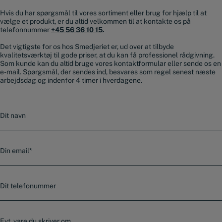
Hvis du har spørgsmål til vores sortiment eller brug for hjælp til at
vælge et produkt, er du altid velkommen til at kontakte os på
telefonnummer
+45 56 36 10 15
.
Det vigtigste for os hos Smedjeriet er, ud over at tilbyde
kvalitetsværktøj til gode priser, at du kan få professionel rådgivning.
Som kunde kan du altid bruge vores kontaktformular eller sende os en
e-mail. Spørgsmål, der sendes ind, besvares som regel senest næste
arbejdsdag og indenfor 4 timer i hverdagene.
N
a
v
n
E
-
m
a
T
i
e
l
l
*
e
E
f
v