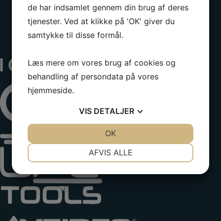
de har indsamlet gennem din brug af deres
tjenester. Ved at klikke på 'OK' giver du
samtykke til disse formål.
Læs mere om vores brug af cookies og
behandling af persondata på vores
hjemmeside.
VIS
DETALJER
JA
NEJ
OK
JA
NEJ
NØDVENDIGE
PRÆFERENCER
AFVIS ALLE
JA
NEJ
JA
NEJ
MARKETING
STATISTIK