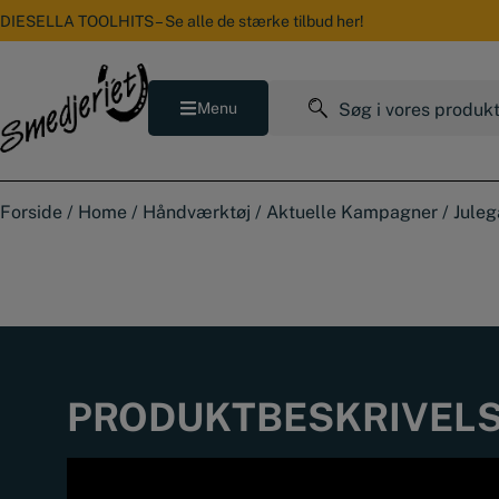
Hop
DIESELLA TOOLHITS – Se alle de stærke tilbud her!
til
indholdet
Søg
Menu
efter:
Forside
/
Home
/
Håndværktøj
/
Aktuelle Kampagner
/
Juleg
PRODUKTBESKRIVEL