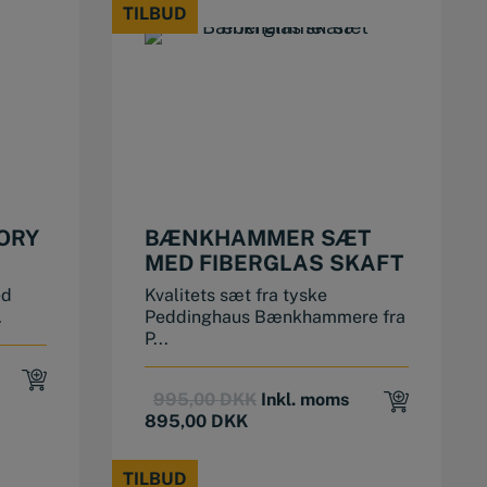
TILBUD
TILBUD
ORY
BÆNKHAMMER SÆT
MED FIBERGLAS SKAFT
ed
Kvalitets sæt fra tyske
.
Peddinghaus Bænkhammere fra
P...
Original
Current
995,00
DKK
Inkl. moms
price
price
895,00
DKK
.
.
was:
is:
995,00 DKK.
895,00 DKK.
TILBUD