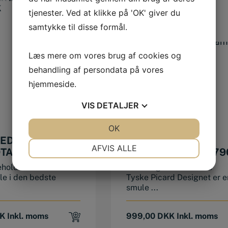
price
price
was:
is:
K
tjenester. Ved at klikke på 'OK' giver du
was:
is:
2.125,00 D
1.439,20 D
samtykke til disse formål.
129,00 DKK.
115,00 DKK.
Læs mere om vores brug af cookies og
behandling af persondata på vores
hjemmeside.
VIS
DETALJER
JA
NEJ
OK
JA
NEJ
EDS FILE SÆT
PICARD
NØDVENDIGE
PRÆFERENCER
AFVIS ALLE
TAG 200 MM
LÆGTEHAMMER 79
JA
NEJ
JA
NEJ
holder 5 stk
Flot Lægtehammer fra
le i den bedste
Tyske Picard Designet er e
MARKETING
STATISTIK
smule ...
K
Inkl. moms
999,00
DKK
Inkl. moms