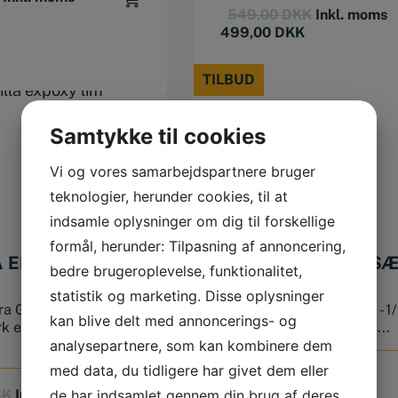
Original
Current
549,00
DKK
Inkl. moms
price
price
499,00
DKK
was:
is:
549,00 DKK
499,00 DKK
TILBUD
TILBUD
Samtykke til cookies
Vi og vores samarbejdspartnere bruger
teknologier, herunder cookies, til at
indsamle oplysninger om dig til forskellige
formål, herunder: Tilpasning af annoncering,
 EPOXY LIM (25
BATO VÆRKTØJSS
bedre brugeroplevelse, funktionalitet,
1/4″ – 1/2″
statistik og marketing. Disse oplysninger
TOPNØGLESÆT
ra Gorilla er en
BATO Værktøjssæt 1/4" - 1
kan blive delt med annoncerings- og
k epoxy lim, som er
topnøglesæt Kvalitets s...
analysepartnere, som kan kombinere dem
med data, du tidligere har givet dem eller
Original
Current
2.125,00
DKK
Inkl.
Original
Current
price
price
de har indsamlet gennem din brug af deres
KK
Inkl. moms
1.439,20
DKK
moms