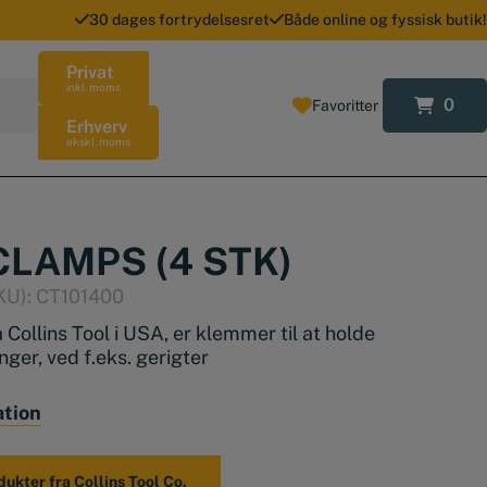
30 dages fortrydelsesret
Både online og fyssisk butik!
Privat
inkl. moms
0
Favoritter
0
Erhverv
ekskl. moms
CLAMPS (4 STK)
KU):
CT101400
 Collins Tool i USA, er klemmer til at holde
er, ved f.eks. gerigter
med 4 stk løse Miter clamps. (der medfølger
ation
 –
kan købes her
)
dukter fra Collins Tool Co.