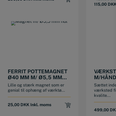
115,00
DK
FERRIT POTTEMAGNET
VÆRKST
Ø40 MM M/ Ø5,5 MM
M/HÅND
HUL
FIN
Lille og stærk magnet som er
Sættet inde
genial til ophæng af værktø...
værksted fi
kvalite...
25,00
DKK
Inkl. moms
499,00
DK