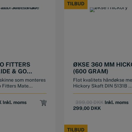
TILBUD
TILBUD
O FITTERS
ØKSE 360 MM HICK
IDE & GO
(600 GRAM)
 skinne som monteres
Flot kvalitets håndøkse m
Fitters Mate...
Hickory Skaft DIN 5131B ..
Original
Current
K
Inkl. moms
399,00
DKK
Inkl. moms
price
price
299,00
DKK
was:
is:
399,00 DKK
299,00 DKK
TILBUD