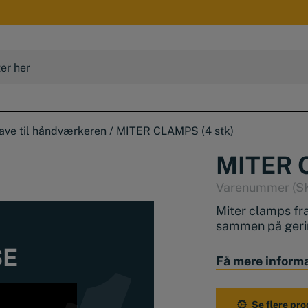
ave til håndværkeren
/
MITER CLAMPS (4 stk)
MITER 
Varenummer (S
Miter clamps fra
sammen på gering
SE
Denne pakke er 
Få mere inform
ikke nogen tang
Se flere pro