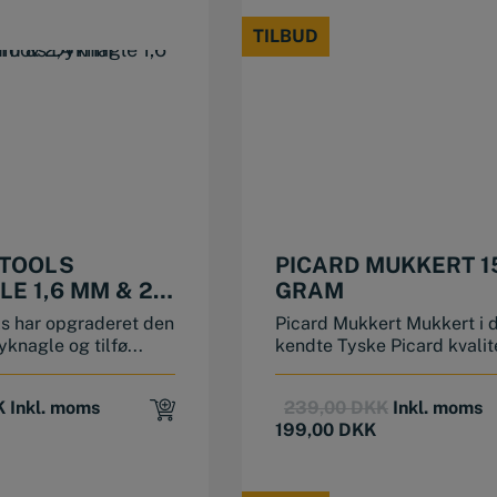
TILBUD
TILBUD
 TOOLS
PICARD MUKKERT 1
E 1,6 MM & 2,4
GRAM
ls har opgraderet den
Picard Mukkert Mukkert i 
yknagle og tilfø...
kendte Tyske Picard kvalite
Original
Current
K
Inkl. moms
239,00
DKK
Inkl. moms
price
price
199,00
DKK
was:
is:
239,00 DKK
199,00 DKK.