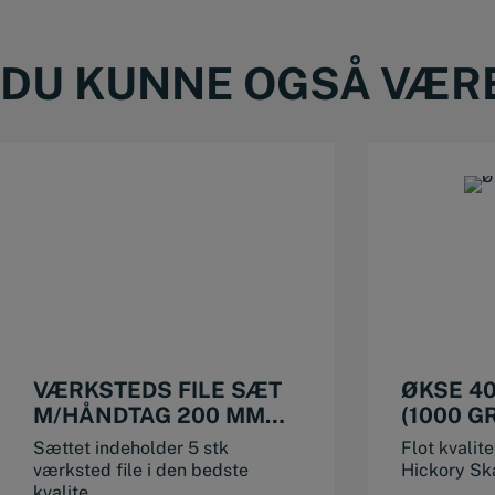
DU KUNNE OGSÅ VÆRE 
VÆRKSTEDS FILE SÆT
ØKSE 4
M/HÅNDTAG 200 MM
(1000 G
GROV
Sættet indeholder 5 stk
Flot kvali
værksted file i den bedste
Hickory Ska
kvalite...