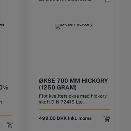
KK.
KK.
ØKSE 700 MM HICKORY
0½
(1250 GRAM)
Flot kvalitets økse med hickory
n
skaft DIN 7241S Læ...
499,00
DKK
Inkl. moms