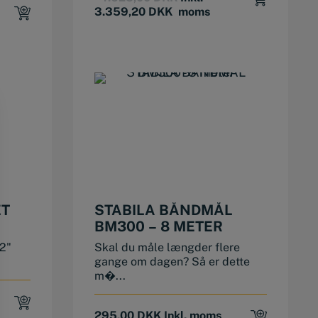
price
price
3.359,20
DKK
moms
was:
is:
4.625,00 DKK.
3.359,20 DKK.
.
.
ÆT
STABILA BÅNDMÅL
BM300 – 8 METER
/2"
Skal du måle længder flere
gange om dagen? Så er dette
m�...
295,00
DKK
Inkl. moms