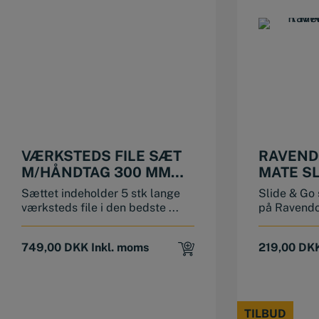
VÆRKSTEDS FILE SÆT
RAVEND
M/HÅNDTAG 300 MM
MATE SL
GROV
SKINNE·
Sættet indeholder 5 stk lange
Slide & Go
værksteds file i den bedste ...
på Ravendo 
749,00
DKK
Inkl. moms
219,00
DK
TILBUD