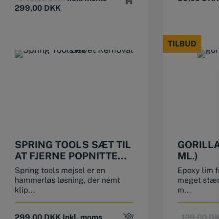
price
price
299,00
DKK
was:
is:
349,00 DKK.
299,00 DKK.
TILBUD
TILBUD
SPRING TOOLS SÆT TIL
GORILLA
AT FJERNE POPNITTER
ML.)
(MEJSEL OG
Spring tools mejsel er en
Epoxy lim f
SPLITUDDRIVER)
hammerløs løsning, der nemt
meget stær
klip...
m...
299,00
DKK
Inkl. moms
129,00
D