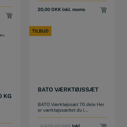
20,00
DKK
Inkl. moms
TILBUD
TILBUD
BATO VÆRKTØJSSÆT
0 KG
BATO Værktøjssæt 70 dele Her
er værktøjssættet du i...
Original
Current
4.625,00
DKK
Inkl.