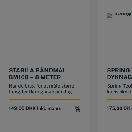
STABILA BÅNDMÅL
SPRING
BM100 – 8 METER
DYKNAGL
MM
Har du brug for at måle større
Spring Too
længder flere gange om dag...
klassiske d
149,00
DKK
Inkl. moms
175,00
DK