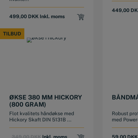
449,00
DK
499,00
DKK
Inkl. moms
TILBUD
TILBUD
ØKSE 380 MM HICKORY
BÅNDMÅ
(800 GRAM)
Flot kvalitets håndøkse med
Robust pro
Hickory Skaft DIN 5131B ...
med Power-
Original
Current
349,00
DKK
Inkl. moms
59,00
DKK