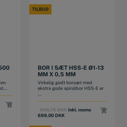
TILBUD
TILBUD
500
BOR I SÆT HSS-E Ø1-13
MM X 0,5 MM
den
Virkelig godt borsæt med
t...
ekstra gode spiralbor HSS-E er
...
Original
Current
898,75
DKK
Inkl. moms
price
price
699,00
DKK
.
was:
is:
898,75 DKK.
699,00 DKK.