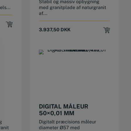
Stabil og massiv opbygning
300X210X60
els...
med granitplade af naturgranit
af...
3.937,50
DKK
DIGITAL MÅLEUR
50×0,01 MM
ED
g
Digitalt præcisions måleur
anit
diameter Ø57 med