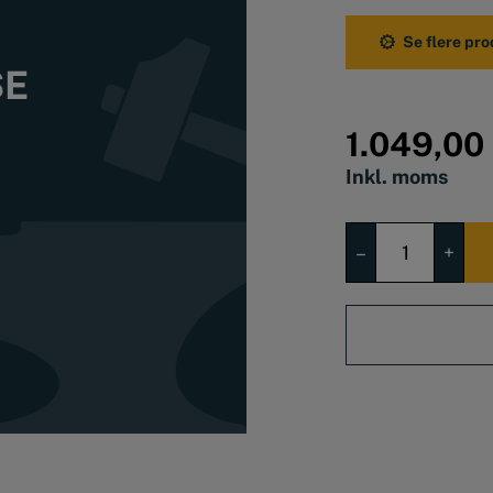
Rigtig god ho
Se flere pro
Opspænding
SE
Svalehals sp
Finjustering 
1.049,00
Inkl. moms
Magnet
–
+
målestativ
Mekanisk
100
kg
antal