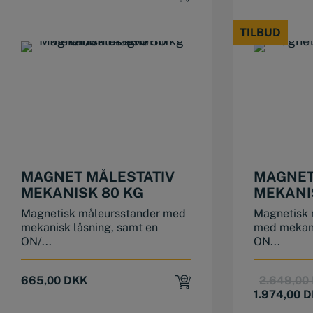
TILBUD
TILBUD
MAGNET MÅLESTATIV
MAGNET
MEKANISK 80 KG
MEKANI
Magnetisk måleursstander med
Magnetisk 
mekanisk låsning, samt en
med mekani
ON/...
ON...
665,00
DKK
2.649,00
1.974,00
D