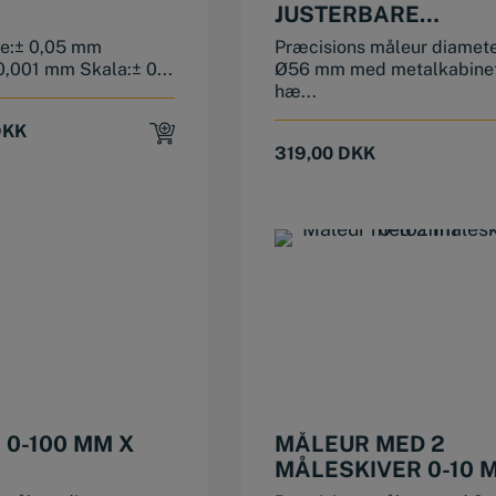
JUSTERBARE
TOLERANCEMÆRK
e:± 0,05 mm
Præcisions måleur diamet
0,001 mm Skala:± 0...
Ø56 mm med metalkabine
hæ...
DKK
319,00
DKK
 0-100 MM X
MÅLEUR MED 2
MÅLESKIVER 0-10 