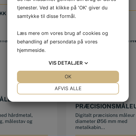
af...
tjenester. Ved at klikke på 'OK' giver du
KK
samtykke til disse formål.
4.120,00
DKK
Læs mere om vores brug af cookies og
behandling af persondata på vores
hjemmeside.
VIS
DETALJER
JA
NEJ
OK
JA
NEJ
NØDVENDIGE
PRÆFERENCER
AFVIS ALLE
JA
NEJ
JA
NEJ
ÅLER 0-300
DIGITALT
PRÆCISIONSMÅLE
MARKETING
STATISTIK
0-12,7 X 0,001 MM
ed hårdmetal,
Digitalt præcisions måleur
ing, målestav og
diameter Ø56 mm med
metalkabin...