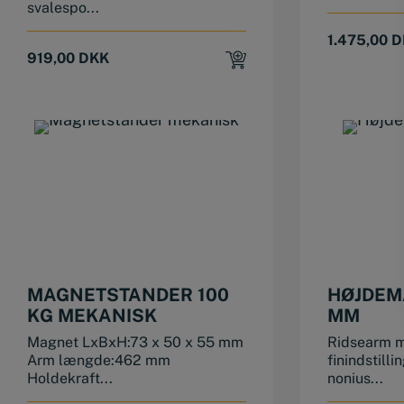
svalespo...
1.475,00
D
919,00
DKK
MAGNETSTANDER 100
HØJDEM
KG MEKANISK
MM
Magnet LxBxH:73 x 50 x 55 mm
Ridsearm m
Arm længde:462 mm
finindstill
Holdekraft...
nonius...