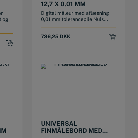
12,7 X 0,01 MM
ER
er
Digital måleur med aflæsning
t og
0,01 mm tolerancepile Nuls...
736,25
DKK
UNIVERSAL
MM
FINMÅLEBORD MED
GRANIT BASE