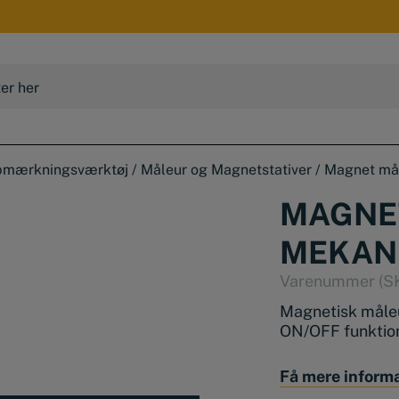
opmærkningsværktøj
/
Måleur og Magnetstativer
/
Magnet mål
MAGNE
MEKANI
Varenummer (S
Magnetisk måle
ON/OFF funktion
Magnetstandere
Få mere inform
mulighed for fini