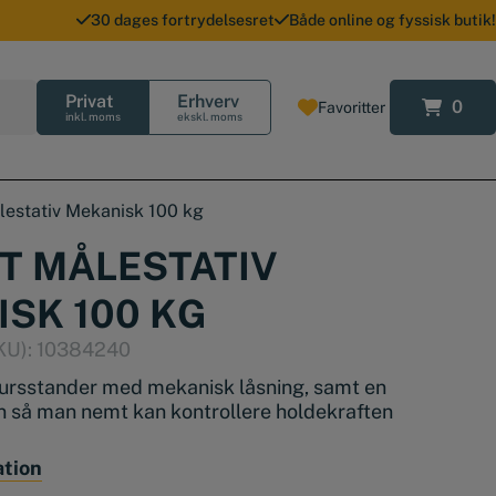
30 dages fortrydelsesret
Både online og fyssisk butik!
Privat
Erhverv
0
Favoritter
0
inkl. moms
ekskl. moms
estativ Mekanisk 100 kg
T MÅLESTATIV
SK 100 KG
KU):
10384240
ursstander med mekanisk låsning, samt en
 så man nemt kan kontrollere holdekraften
n har en prismefod og mekaniske led, med
ation
ndstilling