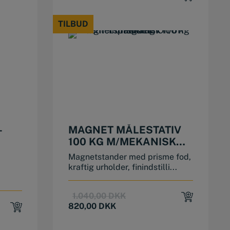
TILBUD
TILBUD
-
MAGNET MÅLESTATIV
100 KG M/MEKANISK
CENTERSPÆNDING
Magnetstander med prisme fod,
kraftig urholder, finindstilli...
Original
Current
1.040,00
DKK
price
price
820,00
DKK
was:
is:
1.040,00 DKK.
820,00 DKK.