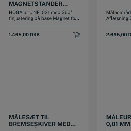
MAGNETSTANDER
NF1021
NOGA art.: NF1021 med 360°
Måleområd
finjustering på base Magnet fo...
Aflæsning:
1.465,00
DKK
2.695,00
MÅLESÆT TIL
MÅLEUR
BREMSESKIVER MED
0,01 MM
TANG, MÅLEUR OG