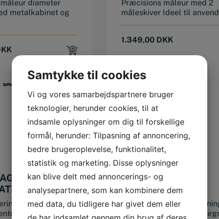
 måleur diameter
Præcisions måleur med 2
d metalkabinet og
måleskiver Ideel til anvend
1.349,00
DKK
DKK
Samtykke til cookies
Vi og vores samarbejdspartnere bruger
teknologier, herunder cookies, til at
indsamle oplysninger om dig til forskellige
formål, herunder: Tilpasning af annoncering,
bedre brugeroplevelse, funktionalitet,
statistik og marketing. Disse oplysninger
kan blive delt med annoncerings- og
AGNET
UNIVERSAL
ATIV DG61003
FINMÅLEBORD
analysepartnere, som kan kombinere dem
260X140X50 MM M
med data, du tidligere har givet dem eller
ering ved holderen til
Stabil og massiv opbygnin
GRANIT BASE
ntrallåsning...
med granitplade af naturgr
de har indsamlet gennem din brug af deres