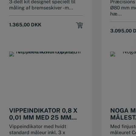
3-delt kit designet specielt til
Præcisions
SVANEHALS
måling af bremseskiver - m...
Ø80 mm me
hæ...
1.365,00
DKK
3.095,00
VIPPEINDIKATOR 0,8 X
NOGA M
0,01 MM MED 25 MM
MÅLEST
VIPPEARM
Vippeindikator med hvidt
Med finjust
standard måleur inkl. 3 x
måleuret Ce