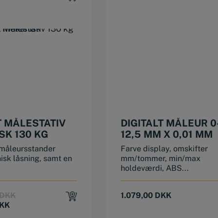
 MÅLESTATIV
DIGITALT MÅLEUR 0
SK 130 KG
12,5 MM X 0,01 MM
måleursstander
Farve display, omskifter
sk låsning, samt en
mm/tommer, min/max
holdeværdi, ABS...
Original
Current
DKK
1.079,00
DKK
price
price
KK
was:
is: