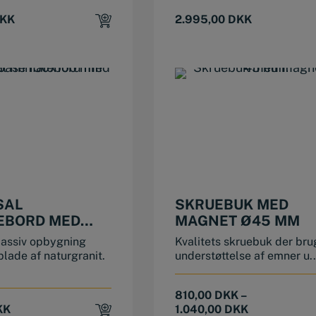
KK
2.995,00
DKK
This product has multiple variants. The options may be chosen on the product page
SAL
SKRUEBUK MED
EBORD MED
MAGNET Ø45 MM
BASE 150×100
massiv opbygning
Kvalitets skruebuk der brug
lade af naturgranit.
understøttelse af emner u..
810,00
DKK
–
KK
1.040,00
DKK