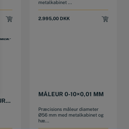
metalkabinet ...
2.995,00
DKK
MÅLEUR 0-10×0,01 MM
UR
Præcisions måleur diameter
Ø56 mm med metalkabinet og
hæ...