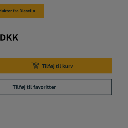
ldekraft på 100 kg
dukter fra Diesella
 Ø8 mm
or
på urholderen
DKK
Tilføj til kurv