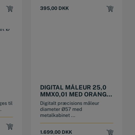
395,00
DKK
DIGITAL MÅLEUR 25,0
MMX0,01 MED ORANGE
FARVEDISPLAY
es til
Digitalt præcisions måleur
.
diameter Ø57 med
metalkabinet ...
1.699,00
DKK