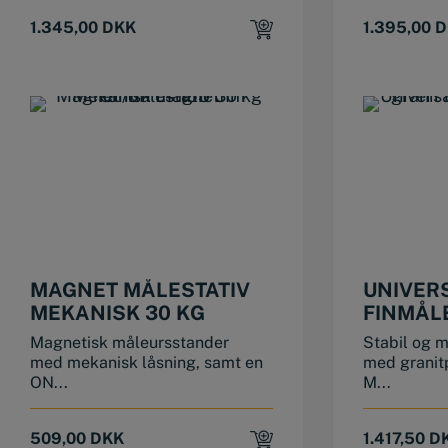
1.345,00
DKK
1.395,00
D
MAGNET MÅLESTATIV
UNIVER
MEKANISK 30 KG
FINMÅL
GRANIT 
Magnetisk måleursstander
Stabil og 
MM
med mekanisk låsning, samt en
med granitp
ON...
M...
509,00
DKK
1.417,50
D