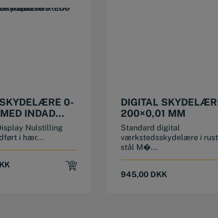
 SKYDELÆRE 0-
DIGITAL SKYDELÆR
 MED INDAD
200×0,01 MM
DE
isplay Nulstilling
Standard digital
IDSER
ført i hær...
værkstedsskydelære i rustf
stål M�...
KK
945,00
DKK