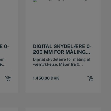
E 0-
DIGITAL SKYDELÆRE 0-
200 MM FOR MÅLING
AF VÆGTYKKELSE
som
Digital skydelære for måling af
�...
vægtykkelse. Måler fra 0...
1.450,00
DKK