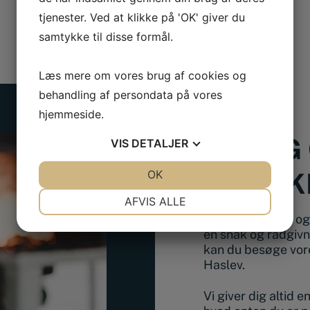
tjenester. Ved at klikke på 'OK' giver du
samtykke til disse formål.
Læs mere om vores brug af cookies og
behandling af persondata på vores
hjemmeside.
BESØG 
VIS
DETALJER
JA
NEJ
OK
JA
NEJ
FYSISK
NØDVENDIGE
PRÆFERENCER
AFVIS ALLE
Ønsker du at se og 
JA
NEJ
JA
NEJ
en snak og rådgivn
MARKETING
STATISTIK
kan du besøge vore
Haslev.
Vi giver dig altid 