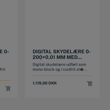
E 0-
DIGITAL SKYDELÆRE 0-
200×0,01 MM MED
TRÅDLØS
Digital skydelære udført som
DATAFUNKTION
rit
mono-block og i rustfrit st�...
1.119,00
DKK