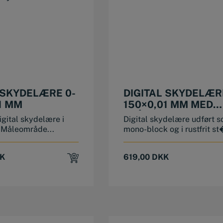
 SKYDELÆRE 0-
DIGITAL SKYDELÆR
1 MM
150×0,01 MM MED
TRÅDLØS
gital skydelære i
Digital skydelære udført 
DATAFUNKTION
ål Måleområde...
mono-block og i rustfrit st
K
619,00
DKK