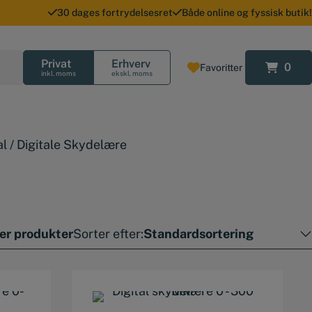
30 dages fortrydelsesret
Både online og fyssisk butik!
Privat
Erhverv
0
Favoritter
0
inkl. moms
ekskl. moms
al
/
Digitale Skydelære
rer produkter
Sorter efter: