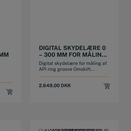
DIGITAL SKYDELÆRE 0
 MM
– 300 MM FOR MÅLING
AF API RING GROOVE
Digital skydelære for måling af
API ring groove Omskift...
2.649,00
DKK