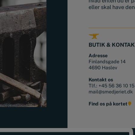
hvad enten du er p
eller skal have de
BUTIK & KONTAK
Adresse
Finlandsgade 14
4690 Haslev
Kontakt os
Tlf.:
+45 56 36 10 15
mail@smedjeriet.dk
Find os på kortet