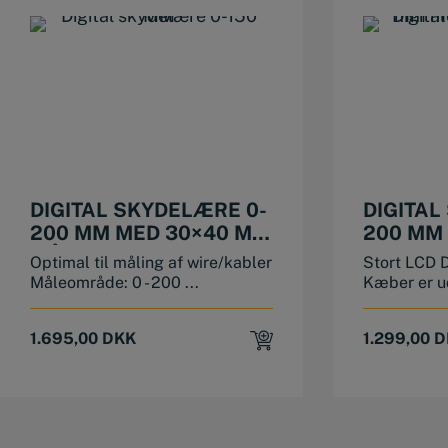
DIGITAL SKYDELÆRE 0-
DIGITAL
200 MM MED 30×40 MM
200 MM
MÅLEFLADER
VINKLE
Optimal til måling af wire/kabler
Stort LCD D
MÅLESP
Måleområde: 0 - 200 ...
Kæber er ud
1.695,00
DKK
1.299,00
D