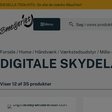
Hop
DIESELLA TOOLHITS – Se alle de stærke tilbud her!
til
indholdet
Søg
Menu
efter:
Forside
/
Home
/
Håndværk
/
Værkstedsudstyr
/
Måle 
DIGITALE SKYDE
Viser 12 af 35 produkter