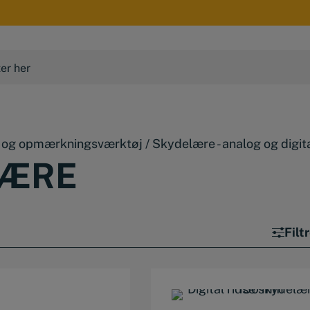
- og opmærkningsværktøj
/
Skydelære - analog og digit
LÆRE
Filt