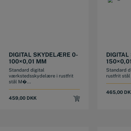
DIGITAL SKYDELÆRE 0-
DIGITAL
100×0,01 MM
150×0,0
Standard digital
Standard di
værkstedsskydelære i rustfrit
rustfrit st
stål M�...
465,00
DK
459,00
DKK