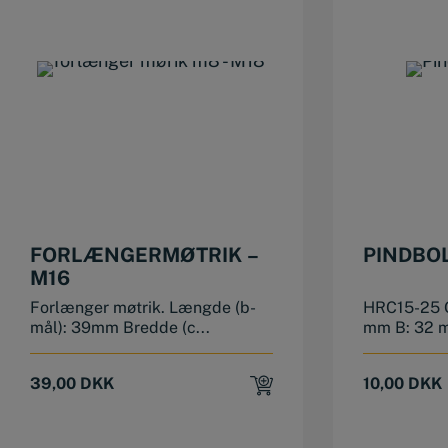
FORLÆNGERMØTRIK –
PINDBOL
M16
Forlænger møtrik. Længde (b-
HRC15-25 G
mål): 39mm Bredde (c...
mm B: 32 
39,00
DKK
10,00
DKK