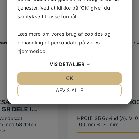
mm e:40 m...
tjenester. Ved at klikke på 'OK' giver du
samtykke til disse formål.
86,00
DKK
Læs mere om vores brug af cookies og
behandling af persondata på vores
hjemmeside.
VIS
DETALJER
JA
NEJ
OK
JA
NEJ
NØDVENDIGE
PRÆFERENCER
AFVIS ALLE
JA
NEJ
JA
NEJ
SÆT M20X22
PINDBOLT M10 X 10
58 DELE I
MARKETING
STATISTIK
SSE
Spændesæt
HRC15-25 Gevind (A): M10 
 med 58 dele i
100 mm B: 30 mm
 e...