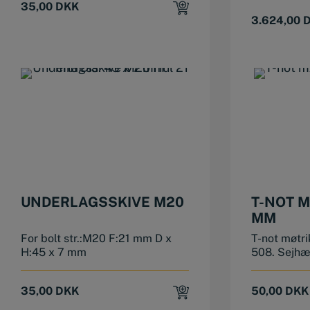
35,00
DKK
3.624,00
UNDERLAGSSKIVE M20
T-NOT M
MM
For bolt str.:M20 F:21 mm D x
T-not møtr
H:45 x 7 mm
508. Sejhæ
35,00
DKK
50,00
DKK