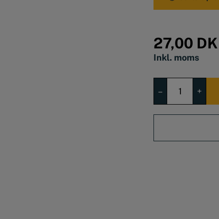
27,00
DK
Inkl. moms
T-
–
+
not
møtrik
M8
x
14
mm
antal