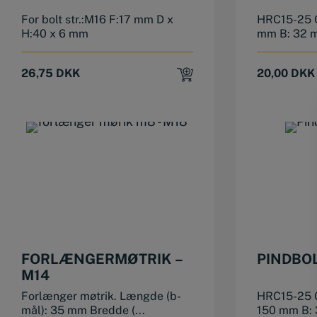
For bolt str.:M16 F:17 mm D x
HRC15-25 G
H:40 x 6 mm
mm B: 32 
26,75
DKK
20,00
DKK
FORLÆNGERMØTRIK –
PINDBOL
M14
Forlænger møtrik. Længde (b-
HRC15-25 G
mål): 35 mm Bredde (...
150 mm B: