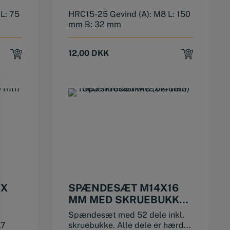
L: 75
HRC15-25 Gevind (A): M8 L: 150
mm B: 32 mm
12,00
DKK
 X
SPÆNDESÆT M14X16
MM MED SKRUEBUKKE
(52 DELE)
Spændesæt med 52 dele inkl.
,7
skruebukke. Alle dele er hærd...