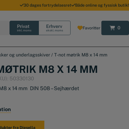
30 dages fortrydelsesret
Både online og fyssisk butik!
Privat
Erhverv
0
Favoritter
0
inkl. moms
ekskl. moms
ikker og underlagsskiver
/
T-not møtrik M8 x 14 mm
MØTRIK M8 X 14 MM
KU):
50330130
 M8 x 14 mm DIN 508 – Sejhærdet
ation
dukter fra Diesella