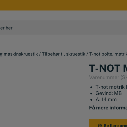
og maskinskruestik
/
Tilbehør til skruestik
/
T-not bolte, møtr
T-NOT 
Varenummer (S
T-not møtrik
Gevind: M8
A: 14 mm
a: 13,7 mm
Få mere inform
e: 22 mm
h: 16 mm
k: 8 mm
Se flere pro