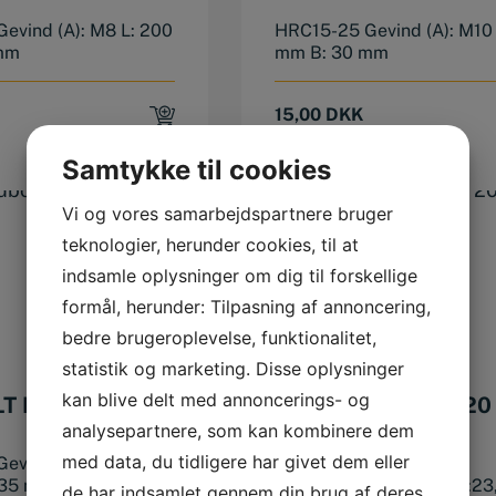
evind (A): M8 L: 200
HRC15-25 Gevind (A): M10 
mm
mm B: 30 mm
15,00
DKK
Samtykke til cookies
Vi og vores samarbejdspartnere bruger
teknologier, herunder cookies, til at
indsamle oplysninger om dig til forskellige
formål, herunder: Tilpasning af annoncering,
bedre brugeroplevelse, funktionalitet,
statistik og marketing. Disse oplysninger
kan blive delt med annoncerings- og
T M12 X 150
T-NOT MØTRIK M20
24 MM
analysepartnere, som kan kombinere dem
med data, du tidligere har givet dem eller
evind (A): M12 L:
DIN 508. Sejhærdet.
 35 mm
Gevind:M20 A:24 mm a:23
de har indsamlet gennem din brug af deres