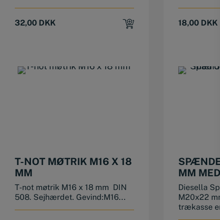
32,00
DKK
18,00
DKK
T-NOT MØTRIK M16 X 18
SPÆNDE
MM
MM MED 
TRÆKA
T-not møtrik M16 x 18 mm DIN
Diesella 
508. Sejhærdet. Gevind:M16...
M20x22 mm
trækasse er