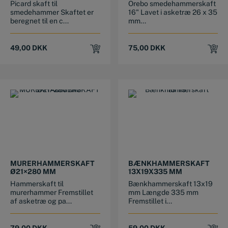
Picard skaft til
Orebo smedehammerskaft
smedehammer Skaftet er
16" Lavet i asketræ 26 x 35
beregnet til en c...
mm...
49,00
DKK
75,00
DKK
MURERHAMMERSKAFT
BÆNKHAMMERSKAFT
Ø21×280 MM
13X19X335 MM
Hammerskaft til
Bænkhammerskaft 13x19
murerhammer Fremstillet
mm Længde 335 mm
af asketræ og pa...
Fremstillet i...
79,00
DKK
59,00
DKK