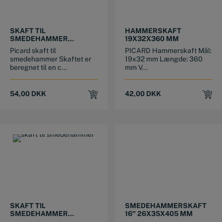
SKAFT TIL
HAMMERSKAFT
SMEDEHAMMER
19X32X360 MM
19X32X260 MM
Picard skaft til
PICARD Hammerskaft Mål:
smedehammer Skaftet er
19x32 mm Længde: 360
beregnet til en c...
mm V...
54,00
DKK
42,00
DKK
SKAFT TIL
SMEDEHAMMERSKAFT
SMEDEHAMMER
16″ 26X35X405 MM
20X33X280 MM