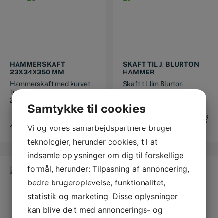
HAMMERSKAFT
SKAFT TIL J. BLURTON
23X34X350 MM
HAMMER
Hammerskaft med kurvet
Skaft til Jim Blurton
form Hovedet måler:
smedehammer
23x34 mm L...
Samtykke til cookies
110,00
DKK
49,00
DKK
Vi og vores samarbejdspartnere bruger
teknologier, herunder cookies, til at
indsamle oplysninger om dig til forskellige
formål, herunder: Tilpasning af annoncering,
bedre brugeroplevelse, funktionalitet,
statistik og marketing. Disse oplysninger
kan blive delt med annoncerings- og