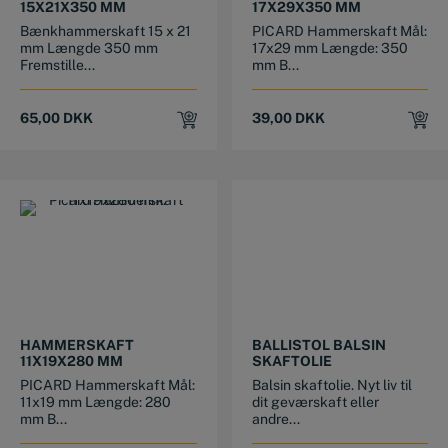
15X21X350 MM
17X29X350 MM
Bænkhammerskaft 15 x 21
PICARD Hammerskaft Mål:
mm Længde 350 mm
17x29 mm Længde: 350
Fremstille...
mm B...
65,00
DKK
39,00
DKK
This product has multiple variants. The options may be chosen on the product page
HAMMERSKAFT
BALLISTOL BALSIN
11X19X280 MM
SKAFTOLIE
PICARD Hammerskaft Mål:
Balsin skaftolie. Nyt liv til
11x19 mm Længde: 280
dit geværskaft eller
mm B...
andre...