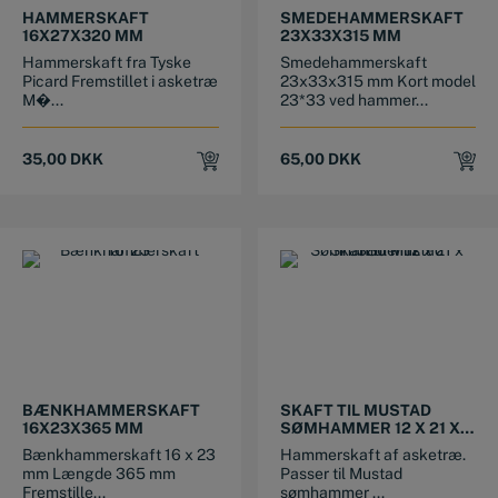
HAMMERSKAFT
SMEDEHAMMERSKAFT
16X27X320 MM
23X33X315 MM
Hammerskaft fra Tyske
Smedehammerskaft
Picard Fremstillet i asketræ
23x33x315 mm Kort model
M�...
23*33 ved hammer...
35,00
DKK
65,00
DKK
BÆNKHAMMERSKAFT
SKAFT TIL MUSTAD
16X23X365 MM
SØMHAMMER 12 X 21 X
380 MM
Bænkhammerskaft 16 x 23
Hammerskaft af asketræ.
mm Længde 365 mm
Passer til Mustad
Fremstille...
sømhammer ...