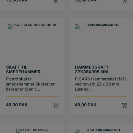
SKAFT TIL
HAMMERSKAFT
SMEDEHAMMER
22X38X395 MM
22X36X300 MM
Picard skaft til
PICARD Hammerskaft Mål
smedehammer Skaftet er
ved hoved: 22 x 38 mm
beregnet til en c...
Længd...
49,00
DKK
49,00
DKK