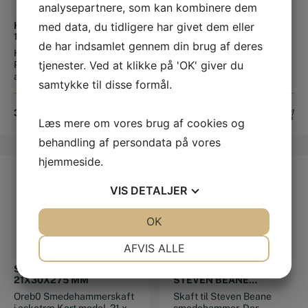
analysepartnere, som kan kombinere dem
med data, du tidligere har givet dem eller
HAMMERSKAFT
SKAFT TIL
16X27X330 MM
SMEDEHAMMER SKAFT
de har indsamlet gennem din brug af deres
19X32X270 MM
Hammerskaft fra Tyske
Picard skaft til
tjenester. Ved at klikke på 'OK' giver du
Picard Fremstillet i lakeret
smedehammer Skaftet er
asketr...
beregnet til en c...
samtykke til disse formål.
39,00
DKK
45,00
DKK
Læs mere om vores brug af cookies og
behandling af persondata på vores
hjemmeside.
VIS
DETALJER
JA
NEJ
OK
JA
NEJ
NØDVENDIGE
PRÆFERENCER
AFVIS ALLE
SMEDEHAMMERSKAFT
HAMMERSKAFT TIL
JA
NEJ
JA
NEJ
21X30X275 MM
STEVEN BEANE
MARKETING
STATISTIK
SMEDEHAMMER
Oreb0 Smedehammerskaft
Skaft til Steven Beane
i asketræ Kort model. 21 x
smedehammer. Der