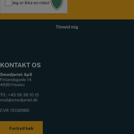
49
37
håndlavede sko 🔥🔨
l
Jeg er ikke en robot
82
0
*
KONTAKT OS
Smedjeriet ApS
Finlandsgade 14
4690 Haslev
Tlf.:
+45 56 36 10 15
mail@smedjeriet.dk
CVR: 15102985
Fortryd køb