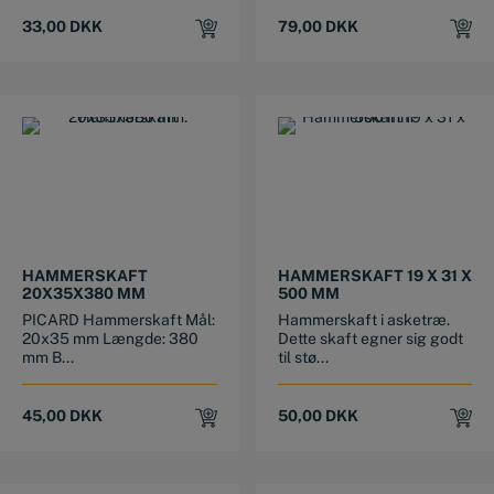
33,00
DKK
79,00
DKK
HAMMERSKAFT
HAMMERSKAFT 19 X 31 X
20X35X380 MM
500 MM
PICARD Hammerskaft Mål:
Hammerskaft i asketræ.
20x35 mm Længde: 380
Dette skaft egner sig godt
mm B...
til stø...
45,00
DKK
50,00
DKK