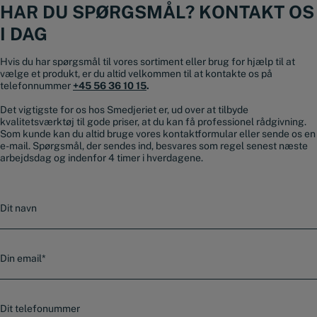
HAR DU SPØRGSMÅL? KONTAKT OS
I DAG
Hvis du har spørgsmål til vores sortiment eller brug for hjælp til at
vælge et produkt, er du altid velkommen til at kontakte os på
telefonnummer
+45 56 36 10 15
.
Det vigtigste for os hos Smedjeriet er, ud over at tilbyde
kvalitetsværktøj til gode priser, at du kan få professionel rådgivning.
Som kunde kan du altid bruge vores kontaktformular eller sende os en
e-mail. Spørgsmål, der sendes ind, besvares som regel senest næste
arbejdsdag og indenfor 4 timer i hverdagene.
N
a
v
n
E
-
m
a
T
i
e
l