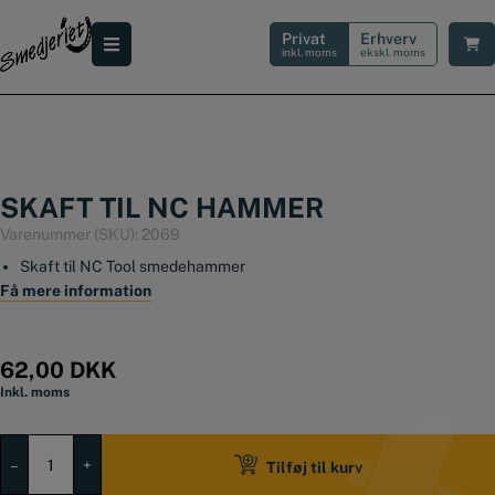
Hop
til
Privat
Erhverv
indholdet
inkl. moms
ekskl. moms
SKAFT TIL NC HAMMER
Varenummer (SKU):
2069
Skaft til NC Tool smedehammer
Få mere information
62,00
DKK
Inkl. moms
Skaft
til
–
+
Tilføj til kurv
NC