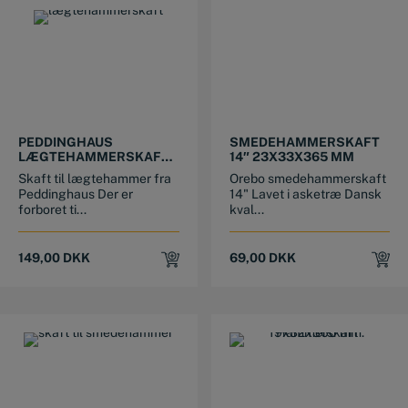
PEDDINGHAUS
SMEDEHAMMERSKAFT
LÆGTEHAMMERSKAFT
14″ 23X33X365 MM
360 MM
Skaft til lægtehammer fra
Orebo smedehammerskaft
Peddinghaus Der er
14" Lavet i asketræ Dansk
forboret ti...
kval...
149,00
DKK
69,00
DKK