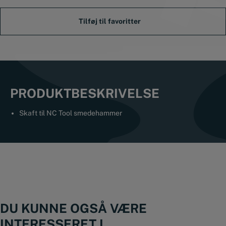
hammer
antal
PRODUKTBESKRIVELSE
Skaft til NC Tool smedehammer
DU KUNNE OGSÅ VÆRE
INTERESSERET I...