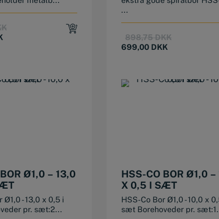
holder metalb...
ekstra gode spiralbor HSS
...
Original
Current
KK
price
price
Original
Current
K
898,75
DKK
was:
is:
price
price
699,00
DKK
199,00 DKK.
149,00 DKK.
was:
is:
898,75 DKK
699,00 DKK
BOR Ø1,0 – 13,0
HSS-CO BOR Ø1,0 – 
SÆT
X 0,5 I SÆT
Ø1,0 - 13,0 x 0,5 i
HSS-Co Bor Ø1,0 - 10,0 x 0,
eder pr. sæt:2...
sæt Borehoveder pr. sæt:1.