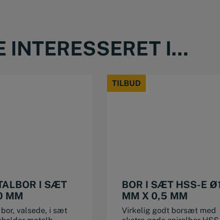
INTERESSERET I...
TILBUD
TILBUD
TALBOR I SÆT
BOR I SÆT HSS-E Ø
,0 MM
MM X 0,5 MM
bor, valsede, i sæt
Virkelig godt borsæt med