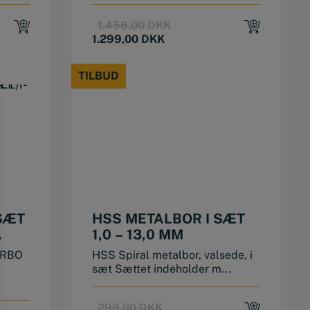
Original
Current
1.456,00
DKK
price
price
1.299,00
DKK
was:
is:
1.456,00 DKK.
1.299,00 DKK.
TILBUD
TILBUD
 SÆT
HSS METALBOR I SÆT
1,0 – 13,0 MM
URBO
HSS Spiral metalbor, valsede, i
sæt Sættet indeholder m...
Original
Current
299,00
DKK