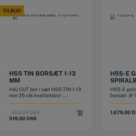
656,88 DKK.
599,00 DKK.
TILBUD
TILBUD
HSS TIN BORSÆT 1-13
HSS-E 
MM
SPIRAL
HAJ CUT bor i sæt HSS-TIN 1-13
HSS-E gold
mm 25 stk kvalitetsbor ...
borsæt Ø 1
Original
Current
582,00
DKK
1.679,00
D
price
price
519,00
DKK
was:
is:
582,00 DKK.
519,00 DKK.