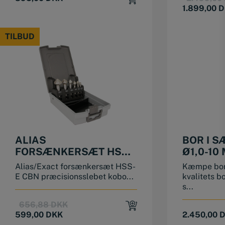
1.899,00
D
TILBUD
TILBUD
ALIAS
BOR I S
FORSÆNKERSÆT HSS-
Ø1,0-10
E 6,3-20,5 MM
170 STK.
Alias/Exact forsænkersæt HSS-
Kæmpe bor
E CBN præcisionsslebet kobo...
kvalitets b
s...
Original
Current
656,88
DKK
price
price
599,00
DKK
2.450,00
was:
is: