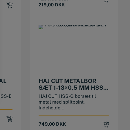
price
price
219,00
DKK
was:
is:
299,00 DKK.
219,00 DKK.
AL
HAJ CUT METALBOR
SÆT 1-13×0,5 MM HSS-
G
 HSS-E
HAJ CUT HSS-G borsæt til
metal med splitpoint.
Indeholde...
749,00
DKK