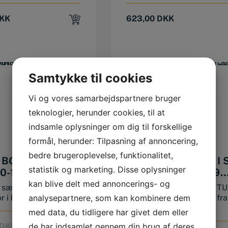
KK
623,00
DKK
Samtykke til cookies
Vi og vores samarbejdspartnere bruger
teknologier, herunder cookies, til at
indsamle oplysninger om dig til forskellige
formål, herunder: Tilpasning af annoncering,
bedre brugeroplevelse, funktionalitet,
N BORSÆT
TURBO STEP BOR I
statistik og marketing. Disse oplysninger
,0-10,0 MM (170
1-10 MM HSS-G (19
DELE)
kan blive delt med annoncerings- og
 sæt med 170 stk
Bohrcraft Spiralborsæt T
analysepartnere, som kan kombinere dem
 i kassette TiN-be...
STEP med tringeometri fra
Ø2,...
med data, du tidligere har givet dem eller
Original
Current
de har indsamlet gennem din brug af deres
DKK