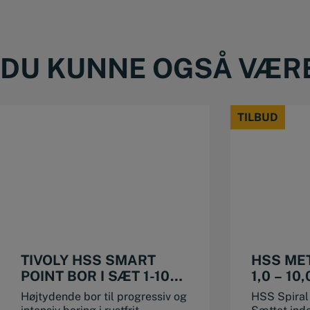
DU KUNNE OGSÅ VÆRE 
TILBUD
TILBUD
TIVOLY HSS SMART
HSS ME
POINT BOR I SÆT 1-10
1,0 – 10
MM
Højtydende bor til progressiv og
HSS Spiral 