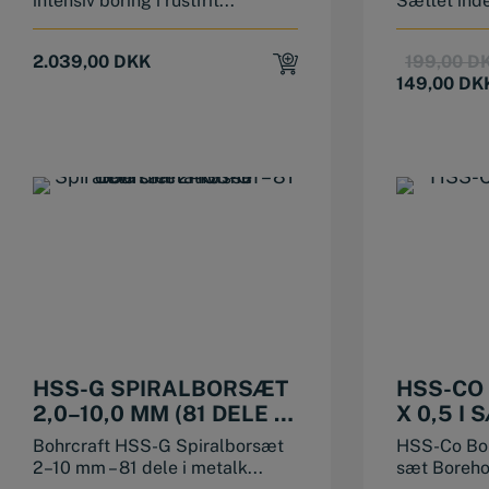
intensiv boring i rustfrit...
Sættet inde
2.039,00
DKK
199,00
D
149,00
DK
HSS-G SPIRALBORSÆT
HSS-CO 
2,0–10,0 MM (81 DELE I
X 0,5 I 
METALKASSE)
Bohrcraft HSS-G Spiralborsæt
HSS-Co Bor 
2–10 mm – 81 dele i metalk...
sæt Borehov