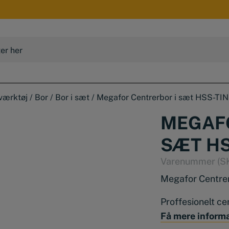
værktøj
/
Bor
/
Bor i sæt
/
Megafor Centrerbor i sæt HSS-TIN
MEGAFO
SÆT HS
Varenummer (S
Megafor Centre
Proffesionelt ce
Få mere inform
Indeholder: