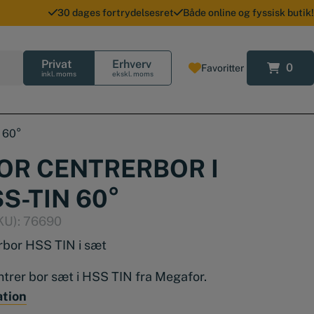
30 dages fortrydelsesret
Både online og fyssisk butik!
Privat
Erhverv
0
Favoritter
0
inkl. moms
ekskl. moms
 60°
R CENTRERBOR I
S-TIN 60°
KU):
76690
rbor HSS TIN i sæt
ntrer bor sæt i HSS TIN fra Megafor.
ation