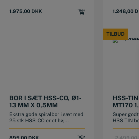
1.975,00
DKK
1.248,00
D
TILBUD
TILBUD
BOR I SÆT HSS-CO, Ø1-
HSS-TI
13 MM X 0,5MM
MT170 1
DELE)
Ekstra gode spiralbor i sæt med
Super godt
25 stk HSS-CO er et høj...
HSS-TIN bor
895,00
DKK
2.499,00