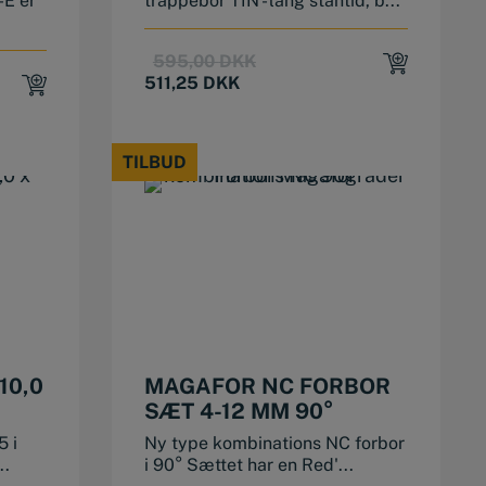
-E er
trappebor TIN - lang stantid, b...
Original
Current
595,00
DKK
price
price
511,25
DKK
was:
is:
595,00 DKK.
511,25 DKK.
.
.
TILBUD
TILBUD
10,0
MAGAFOR NC FORBOR
SÆT 4-12 MM 90°
5 i
Ny type kombinations NC forbor
..
i 90° Sættet har en Red'...