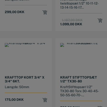
twisttopsæt 1/2" 10-11-12-
13-14-15-16-17...
299,00
DKK
Original
Current
1.187,00
DKK
price
price
1.099,00
DKK
was:
is:
1.187,00 DKK.
1.099,00 DKK.
KRAFTTOP KORT 3/4″ X
KRAFT STIFTTOPSÆT
3/4″ 6KT.
1/2″ TX30-80
Længde: 50mm
KraftStifttopsæt 1/2"
TX30-80 Torx 30-40-45-
50-55-60-70-...
175,00
DKK