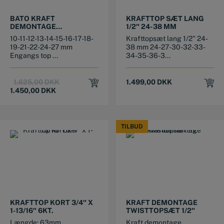
BATO KRAFT
KRAFTTOP SÆT LANG
DEMONTAGE
1/2″ 24-38 MM
TWISTTOPSÆT 1/2″
10-11-12-13-14-15-16-17-18-
Krafttopsæt lang 1/2" 24-
19-21-22-24-27 mm
38 mm 24-27-30-32-33-
Engangs top ...
34-35-36-3...
Original
Current
1.625,00
DKK
1.499,00
DKK
price
price
1.450,00
DKK
was:
is:
1.625,00 DKK.
1.450,00 DKK.
TILBUD
TILBUD
KRAFTTOP KORT 3/4″ X
KRAFT DEMONTAGE
1-13/16″ 6KT.
TWISTTOPSÆT 1/2″
Længde: 63mm
Kraft demontage