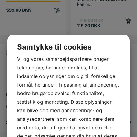
kan br...
599,00
DKK
Original
Current
149,00
DKK
price
price
119,20
DKK
was:
is:
149,00 DKK.
119,20 DKK.
Samtykke til cookies
Vi og vores samarbejdspartnere bruger
teknologier, herunder cookies, til at
indsamle oplysninger om dig til forskellige
formål, herunder: Tilpasning af annoncering,
bedre brugeroplevelse, funktionalitet,
KRAFTTOP KORT 3/4″ X
KRAFTTOP KORT 3/4″ X
1-7/16″ 6KT.
2″ 6KT.
statistik og marketing. Disse oplysninger
Længde: 57mm
Længde: 68mm
kan blive delt med annoncerings- og
analysepartnere, som kan kombinere dem
325,00
DKK
395,00
DKK
med data, du tidligere har givet dem eller
de har indsamlet gennem din brug af deres