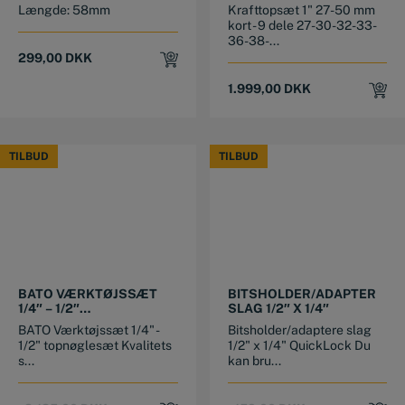
Længde: 58mm
Krafttopsæt 1" 27-50 mm
kort - 9 dele 27-30-32-33-
36-38-...
299,00
DKK
1.999,00
DKK
TILBUD
TILBUD
TILBUD
TILBUD
BATO VÆRKTØJSSÆT
BITSHOLDER/ADAPTER
1/4″ – 1/2″
SLAG 1/2″ X 1/4″
TOPNØGLESÆT
BATO Værktøjssæt 1/4" -
Bitsholder/adaptere slag
1/2" topnøglesæt Kvalitets
1/2" x 1/4" QuickLock Du
s...
kan bru...