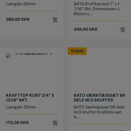
Længde: 68mm
BATO Krafttop kort 1" x 1-
7/16" 6kt. Dimensioner: L
65mm x...
389,00
DKK
349,00
DKK
TILBUD
TILBUD
KRAFTTOP KORT 3/4″ X
BATO VÆRKTØJSSÆT 99
13/16″ 6KT.
DELE M/3 SKUFFER
Længde: 50mm
BATO Værktøjssæt 99 dele
m/3 skuffer Kvalitets sæt
fr...
175,00
DKK