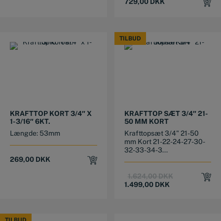
729,00
DKK
TILBUD
TILBUD
KRAFTTOP KORT 3/4″ X
KRAFTTOP SÆT 3/4″ 21-
1-3/16″ 6KT.
50 MM KORT
Længde: 53mm
Krafttopsæt 3/4" 21-50
mm Kort 21-22-24-27-30-
32-33-34-3...
269,00
DKK
Original
Current
1.624,00
DKK
price
price
1.499,00
DKK
was:
is:
1.624,00 DKK.
1.499,00 DKK.
TILBUD