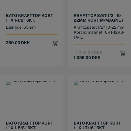
BATO KRAFTTOP KORT
KRAFTTOP SÆT 1/2″ 10-
1″ X 1-1/2″ 6KT.
22MM KORT M/MAGNET
Længde: 65mm
Krafttopsæt 1/2" 10-22 mm
Kort m/magnet 10-11-12-13-
14-1...
369,00
DKK
Original
Current
1.249,00
DKK
price
price
1.099,00
DKK
was:
is:
1.249,00 DKK.
1.099,00 DKK.
BATO KRAFTTOP KORT
BATO KRAFTTOP KORT
1″ X 1-5/8″ 6KT.
1″ X 1-7/16″ 6KT.