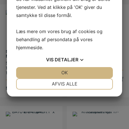
tjenester. Ved at klikke på 'OK' giver du
samtykke til disse formål.
Læs mere om vores brug af cookies og
behandling af persondata på vores
hjemmeside.
SKRUEUDTRÆKKERSÆT
KRAFTTOP KORT 3/4″ X
M3-14MM
1-1/2″ 6KT.
VIS
DETALJER
Skrueudtrækkersæt M3-
Længde: 57mm
14mm M3-4-5-5,5-6-8-10-
JA
NEJ
OK
JA
NEJ
11-12-14mm-1/...
359,00
DKK
NØDVENDIGE
PRÆFERENCER
AFVIS ALLE
524,00
DKK
JA
NEJ
JA
NEJ
MARKETING
STATISTIK