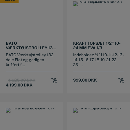
TILBUD
BATO
KRAFTTOPSÆT 1/2″ 10-
VÆRKTØJSTROLLEY 132
24 MM EVA 1/3
DELE
BATO Værktøjstrolley 132
Indeholder: ½" i 10-11-12-13-
dele Flot og gedigen
14-15-16-17-18-19-21-22-
kuffert f...
23-...
Original
Current
4.625,00
DKK
999,00
DKK
price
price
4.199,00
DKK
was:
is:
4.625,00 DKK.
4.199,00 DKK.