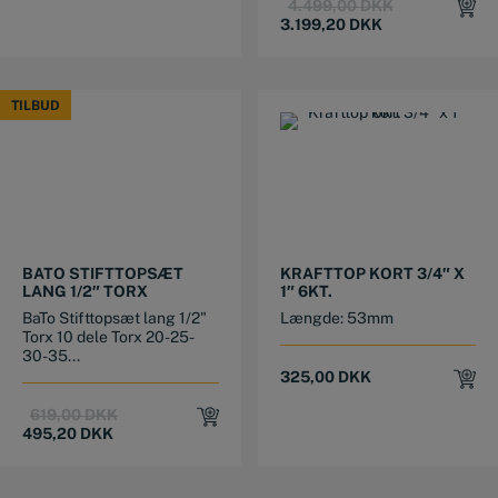
Original
Current
4.499,00
DKK
price
price
3.199,20
DKK
was:
is:
4.499,00 DKK
3.199,20 DKK
TILBUD
TILBUD
BATO STIFTTOPSÆT
KRAFTTOP KORT 3/4″ X
LANG 1/2″ TORX
1″ 6KT.
BaTo Stifttopsæt lang 1/2"
Længde: 53mm
Torx 10 dele Torx 20-25-
30-35...
325,00
DKK
Original
Current
619,00
DKK
price
price
495,20
DKK
was:
is:
619,00 DKK.
495,20 DKK.