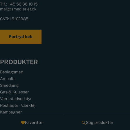
Tlf.:
+45 56 36 10 15
mail@smedjeriet.dk
CVR: 15102985
Fortryd køb
PRODUKTER
Beslagsmed
Ambolte
Smedning
Gas- & Kulesser
Værkstedsudstyr
Restlager – Værktøj
Kampagner
Favoritter
Søg produkter