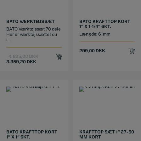
BATO VÆRKTØJSSÆT
BATO KRAFTTOP KORT
1″ X 1-1/4″ 6KT.
BATO Værktøjssæt 70 dele
Længde: 61mm
Her er værktøjssættet du
i...
299,00
DKK
Original
Current
4.625,00
DKK
price
price
3.359,20
DKK
was:
is:
4.625,00 DKK.
3.359,20 DKK.
BATO KRAFTTOP KORT
KRAFTTOP SÆT 1″ 27-50
1″ X 1″ 6KT.
MM KORT