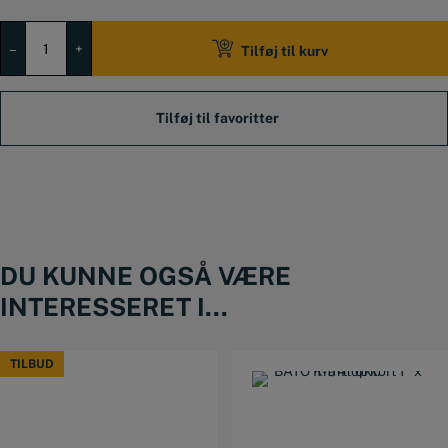
Krafttop
kort
–
+
Tilføj til kurv
3/4"
x
7/8"
6kt.
antal
DU KUNNE OGSÅ VÆRE
INTERESSERET I...
TILBUD
TILBUD