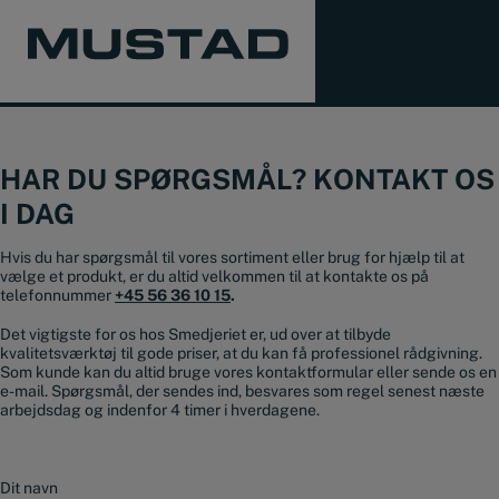
HAR DU SPØRGSMÅL? KONTAKT OS
I DAG
Hvis du har spørgsmål til vores sortiment eller brug for hjælp til at
vælge et produkt, er du altid velkommen til at kontakte os på
telefonnummer
+45 56 36 10 15
.
Det vigtigste for os hos Smedjeriet er, ud over at tilbyde
kvalitetsværktøj til gode priser, at du kan få professionel rådgivning.
Som kunde kan du altid bruge vores kontaktformular eller sende os en
e-mail. Spørgsmål, der sendes ind, besvares som regel senest næste
arbejdsdag og indenfor 4 timer i hverdagene.
N
a