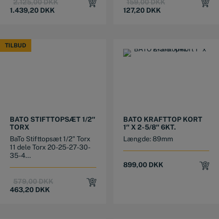
Original
Current
Original
Current
2.125,00
DKK
159,00
DKK
price
price
price
price
1.439,20
DKK
127,20
DKK
was:
is:
was:
is:
2.125,00 DKK.
1.439,20 DKK.
159,00 DKK.
127,20 DKK.
TILBUD
TILBUD
BATO STIFTTOPSÆT 1/2″
BATO KRAFTTOP KORT
TORX
1″ X 2-5/8″ 6KT.
BaTo Stifttopsæt 1/2" Torx
Længde: 89mm
11 dele Torx 20-25-27-30-
35-4...
899,00
DKK
Original
Current
579,00
DKK
price
price
463,20
DKK
was:
is:
579,00 DKK.
463,20 DKK.