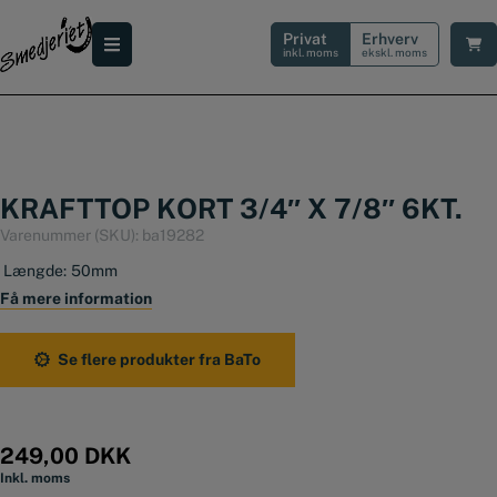
Hop
til
Privat
Erhverv
indholdet
inkl. moms
ekskl. moms
KRAFTTOP KORT 3/4″ X 7/8″ 6KT.
Varenummer (SKU):
ba19282
Længde:
50mm
Få mere information
Se flere produkter fra BaTo
249,00
DKK
Inkl. moms