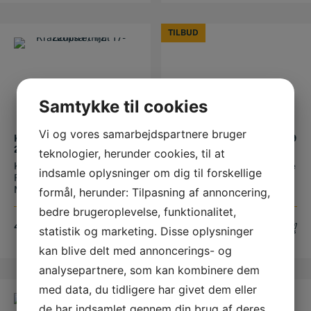
TILBUD
TILBUD
Samtykke til cookies
Vi og vores samarbejdspartnere bruger
KRAFTTOP SÆT 1/2″ 17-
BATO VÆRKTØJSSÆT 99
22MM F/HJUL
DELE M/3 SKUFFER
teknologier, herunder cookies, til at
Krafttopsæt 1/2" 17-22mm
BATO Værktøjssæt 99 dele
indsamle oplysninger om dig til forskellige
F/Hjul 17-19-21-22 mm,
m/3 skuffer Kvalitets sæt
M/plas...
fr...
formål, herunder: Tilpasning af annoncering,
bedre brugeroplevelse, funktionalitet,
Original
Current
449,00
DKK
4.499,00
DKK
statistik og marketing. Disse oplysninger
price
price
3.199,20
DKK
was:
is:
kan blive delt med annoncerings- og
4.499,00 DKK
3.199,20 DKK
analysepartnere, som kan kombinere dem
med data, du tidligere har givet dem eller
de har indsamlet gennem din brug af deres