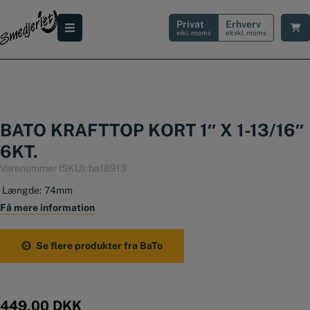
Hop
til
Privat
Erhverv
indholdet
inkl. moms
ekskl. moms
BATO KRAFTTOP KORT 1″ X 1-13/16″
6KT.
Varenummer (SKU):
ba18913
Længde:
74mm
Få mere information
Se flere produkter fra BaTo
449,00
DKK