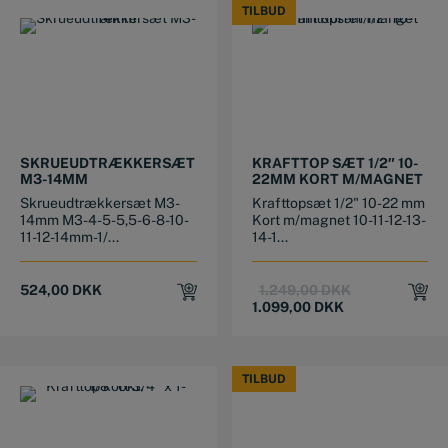
TILBUD
TILBUD
SKRUEUDTRÆKKERSÆT
KRAFTTOP SÆT 1/2″ 10-
M3-14MM
22MM KORT M/MAGNET
Skrueudtrækkersæt M3-
Krafttopsæt 1/2" 10-22 mm
14mm M3-4-5-5,5-6-8-10-
Kort m/magnet 10-11-12-13-
11-12-14mm-1/...
14-1...
Original
Current
524,00
DKK
1.249,00
DKK
price
price
1.099,00
DKK
was:
is:
1.249,00 DKK.
1.099,00 DKK.
TILBUD
TILBUD