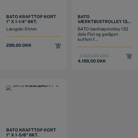
BATO KRAFTTOP KORT
BATO
1″ X 1-1/4″ 6KT.
VÆRKTØJSTROLLEY 132
DELE
Længde: 61mm
BATO Værktøjstrolley 132
dele Flot og gedigen
kuffert f...
299,00
DKK
Original
Current
4.625,00
DKK
price
price
4.199,00
DKK
was:
is:
4.625,00 DKK
4.199,00 DKK
BATO KRAFTTOP KORT
1″ X 1-5/8″ 6KT.