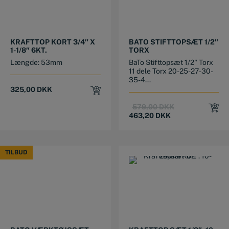
KRAFTTOP KORT 3/4″ X
BATO STIFTTOPSÆT 1/2″
1-1/8″ 6KT.
TORX
Længde: 53mm
BaTo Stifttopsæt 1/2" Torx
11 dele Torx 20-25-27-30-
35-4...
325,00
DKK
Original
Current
579,00
DKK
price
price
463,20
DKK
was:
is:
579,00 DKK.
463,20 DKK.
TILBUD
TILBUD