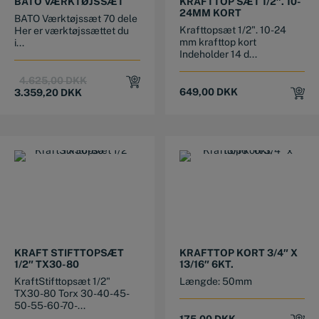
BATO VÆRKTØJSSÆT
KRAFTTOP SÆT 1/2″. 10-
24MM KORT
BATO Værktøjssæt 70 dele
Krafttopsæt 1/2". 10-24
Her er værktøjssættet du
mm krafttop kort
i...
Indeholder 14 d...
Original
Current
4.625,00
DKK
price
price
649,00
DKK
3.359,20
DKK
was:
is:
4.625,00 DKK.
3.359,20 DKK.
KRAFT STIFTTOPSÆT
KRAFTTOP KORT 3/4″ X
1/2″ TX30-80
13/16″ 6KT.
KraftStifttopsæt 1/2"
Længde: 50mm
TX30-80 Torx 30-40-45-
50-55-60-70-...