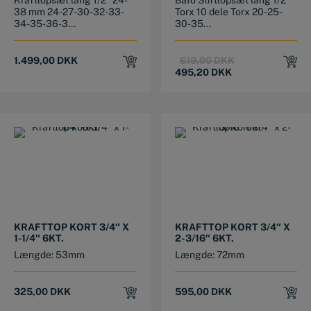
38 mm 24-27-30-32-33-
Torx 10 dele Torx 20-25-
34-35-36-3...
30-35...
Original
Current
1.499,00
DKK
619,00
DKK
price
price
495,20
DKK
was:
is:
619,00 DKK.
495,20 DKK.
KRAFTTOP KORT 3/4″ X
KRAFTTOP KORT 3/4″ X
1-1/4″ 6KT.
2-3/16″ 6KT.
Længde: 53mm
Længde: 72mm
325,00
DKK
595,00
DKK