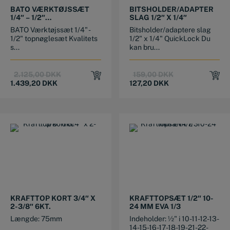
BATO VÆRKTØJSSÆT
BITSHOLDER/ADAPTER
1/4″ – 1/2″
SLAG 1/2″ X 1/4″
TOPNØGLESÆT
BATO Værktøjssæt 1/4" -
Bitsholder/adaptere slag
1/2" topnøglesæt Kvalitets
1/2" x 1/4" QuickLock Du
s...
kan bru...
Original
Current
Original
Current
2.125,00
DKK
159,00
DKK
price
price
price
price
1.439,20
DKK
127,20
DKK
was:
is:
was:
is:
2.125,00 DKK.
1.439,20 DKK.
159,00 DKK.
127,20 DKK.
KRAFTTOP KORT 3/4″ X
KRAFTTOPSÆT 1/2″ 10-
2-3/8″ 6KT.
24 MM EVA 1/3
Længde: 75mm
Indeholder: ½" i 10-11-12-13-
14-15-16-17-18-19-21-22-