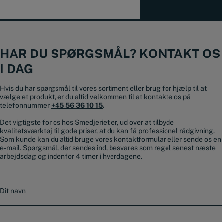
HAR DU SPØRGSMÅL? KONTAKT OS
I DAG
Hvis du har spørgsmål til vores sortiment eller brug for hjælp til at
vælge et produkt, er du altid velkommen til at kontakte os på
telefonnummer
+45 56 36 10 15
.
Det vigtigste for os hos Smedjeriet er, ud over at tilbyde
kvalitetsværktøj til gode priser, at du kan få professionel rådgivning.
Som kunde kan du altid bruge vores kontaktformular eller sende os en
e-mail. Spørgsmål, der sendes ind, besvares som regel senest næste
arbejdsdag og indenfor 4 timer i hverdagene.
N
a
v
n
E