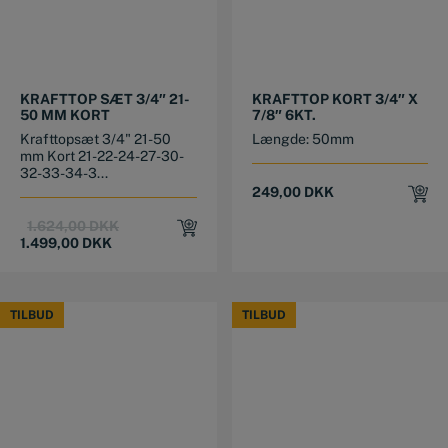
KRAFTTOP SÆT 3/4″ 21-
KRAFTTOP KORT 3/4″ X
50 MM KORT
7/8″ 6KT.
Krafttopsæt 3/4" 21-50
Længde: 50mm
mm Kort 21-22-24-27-30-
32-33-34-3...
249,00
DKK
Original
Current
1.624,00
DKK
price
price
1.499,00
DKK
was:
is:
1.624,00 DKK.
1.499,00 DKK.
TILBUD
TILBUD
TILBUD
TILBUD