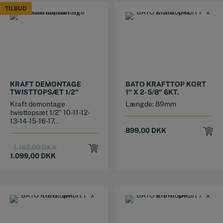
TILBUD
TILBUD
KRAFT DEMONTAGE
BATO KRAFTTOP KORT
TWISTTOPSÆT 1/2″
1″ X 2-5/8″ 6KT.
Kraft demontage
Længde: 89mm
twisttopsæt 1/2" 10-11-12-
13-14-15-16-17...
899,00
DKK
Original
Current
1.187,00
DKK
price
price
1.099,00
DKK
was:
is:
1.187,00 DKK.
1.099,00 DKK.