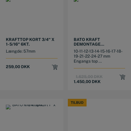
KRAFTTOP KORT 3/4″ X
BATO KRAFT
1-5/16″ 6KT.
DEMONTAGE
TWISTTOPSÆT 1/2″
Længde: 57mm
10-11-12-13-14-15-16-17-18-
19-21-22-24-27 mm
Engangs top ...
259,00
DKK
Original
Current
1.625,00
DKK
price
price
1.450,00
DKK
was:
is:
1.625,00 DKK.
1.450,00 DKK.
TILBUD
TILBUD