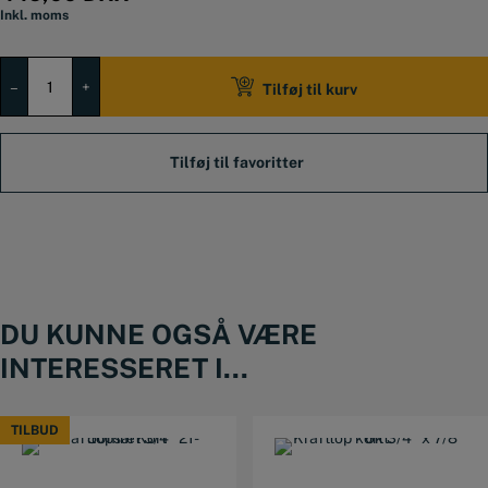
Inkl. moms
BATO
Krafttop
–
+
Tilføj til kurv
kort
1"
x
1-
13/16"
6kt.
antal
DU KUNNE OGSÅ VÆRE
INTERESSERET I...
TILBUD
TILBUD