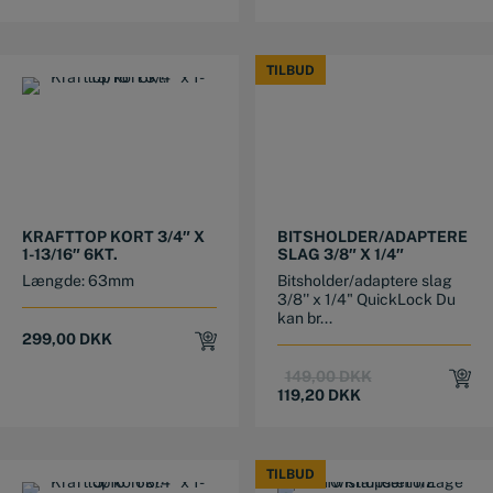
TILBUD
TILBUD
KRAFTTOP KORT 3/4″ X
BITSHOLDER/ADAPTERE
1-13/16″ 6KT.
SLAG 3/8″ X 1/4″
Længde: 63mm
Bitsholder/adaptere slag
3/8'' x 1/4" QuickLock Du
kan br...
299,00
DKK
Original
Current
149,00
DKK
price
price
119,20
DKK
was:
is:
149,00 DKK.
119,20 DKK.
TILBUD
TILBUD