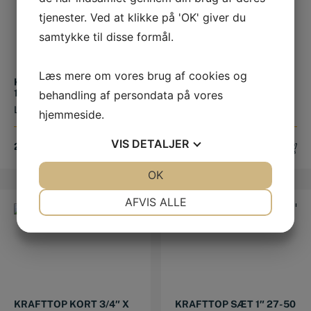
tjenester. Ved at klikke på 'OK' giver du
samtykke til disse formål.
Læs mere om vores brug af cookies og
KRAFTTOP KORT 3/4″ X
KRAFTTOP KORT 3/4″ X
1-3/8″ 6KT.
2″ 6KT.
behandling af persondata på vores
Længde: 57mm
Længde: 68mm
hjemmeside.
VIS
DETALJER
299,00
DKK
395,00
DKK
JA
NEJ
OK
JA
NEJ
NØDVENDIGE
PRÆFERENCER
AFVIS ALLE
JA
NEJ
JA
NEJ
MARKETING
STATISTIK
KRAFTTOP KORT 3/4″ X
KRAFTTOP SÆT 1″ 27-50