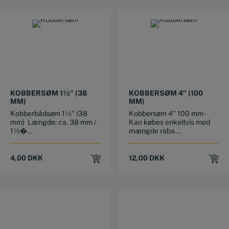
KOBBERSØM 1½” (38
KOBBERSØM 4″ (100
MM)
MM)
Kobberbådsøm 1½" (38
Kobbersøm 4" 100 mm -
mm) Længde: ca. 38 mm /
Kan købes enkeltvis med
1½�...
mængde raba...
4,00
DKK
12,00
DKK