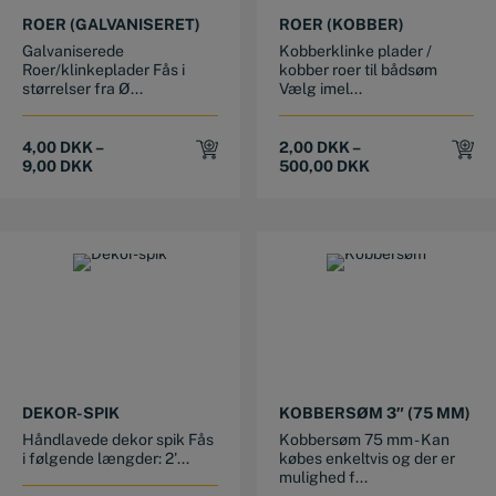
ROER (GALVANISERET)
ROER (KOBBER)
Galvaniserede
Kobberklinke plader /
Roer/klinkeplader Fås i
kobber roer til bådsøm
størrelser fra Ø...
Vælg imel...
4,00
DKK
–
2,00
DKK
–
9,00
DKK
500,00
DKK
This product has multiple variants. The options may be chosen on the product page
This product has multiple variants. The options may be chosen on the product page
DEKOR-SPIK
KOBBERSØM 3″ (75 MM)
Håndlavede dekor spik Fås
Kobbersøm 75 mm - Kan
i følgende længder: 2'...
købes enkeltvis og der er
mulighed f...