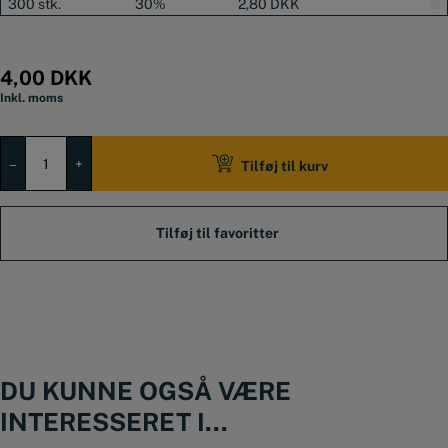
300 stk.
30%
2,80
DKK
4,00
DKK
Inkl. moms
KOBBERSØM
1"
–
+
Tilføj til kurv
(25
MM)
antal
DU KUNNE OGSÅ VÆRE
INTERESSERET I...