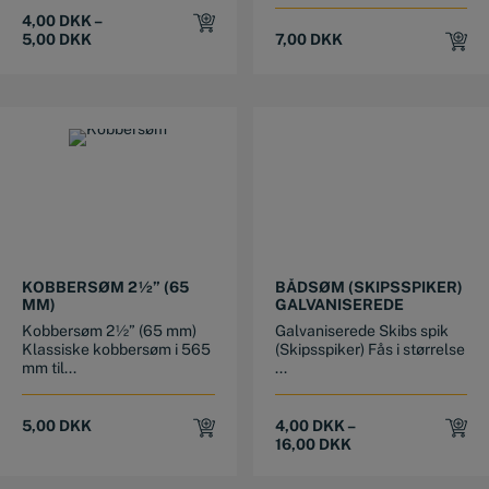
4,00
DKK
–
5,00
DKK
7,00
DKK
This product has multiple variants. The options may be chosen on the product page
KOBBERSØM 2½” (65
BÅDSØM (SKIPSSPIKER)
MM)
GALVANISEREDE
Kobbersøm 2½” (65 mm)
Galvaniserede Skibs spik
Klassiske kobbersøm i 565
(Skipsspiker) Fås i størrelse
mm til...
...
5,00
DKK
4,00
DKK
–
16,00
DKK