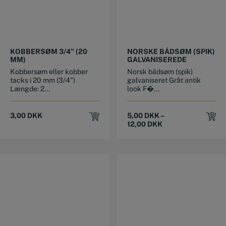
This product has multiple variants. The options may be chosen on the product page
KOBBERSØM 3/4” (20
NORSKE BÅDSØM (SPIK)
MM)
GALVANISEREDE
Kobbersøm eller kobber
Norsk bådsøm (spik)
tacks i 20 mm (3/4")
galvaniseret Gråt antik
Længde: 2...
look F�...
3,00
DKK
5,00
DKK
–
12,00
DKK
This product has multiple variants. The options may be chosen on the product page
This product has multiple variants. The options may be chosen on the product page