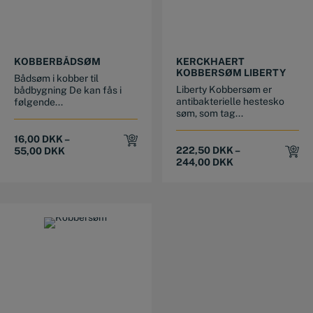
This product has multiple variants. The options may be chosen on the product page
This product has multiple variants. The options may be chosen on the product page
KOBBERBÅDSØM
KERCKHAERT
KOBBERSØM LIBERTY
Bådsøm i kobber til
Liberty Kobbersøm er
bådbygning De kan fås i
antibakterielle hestesko
følgende...
søm, som tag...
16,00
DKK
–
222,50
DKK
–
55,00
DKK
244,00
DKK