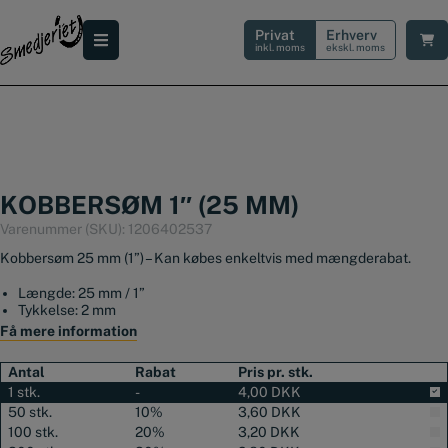
Hop
til
Privat
Erhverv
indholdet
inkl. moms
ekskl. moms
KOBBERSØM 1″ (25 MM)
Varenummer (SKU):
1206402537
Kobbersøm 25 mm (1”) – Kan købes enkeltvis med mængderabat.
Længde: 25 mm / 1”
Tykkelse: 2 mm
Hoved-diameter: ca. Ø5 mm
Få mere information
Antal
Rabat
Pris pr. stk.
1 stk.
-
4,00
DKK
50 stk.
10%
3,60
DKK
100 stk.
20%
3,20
DKK