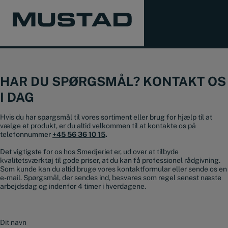
HAR DU SPØRGSMÅL? KONTAKT OS
I DAG
Hvis du har spørgsmål til vores sortiment eller brug for hjælp til at
vælge et produkt, er du altid velkommen til at kontakte os på
telefonnummer
+45 56 36 10 15
.
Det vigtigste for os hos Smedjeriet er, ud over at tilbyde
kvalitetsværktøj til gode priser, at du kan få professionel rådgivning.
Som kunde kan du altid bruge vores kontaktformular eller sende os en
e-mail. Spørgsmål, der sendes ind, besvares som regel senest næste
arbejdsdag og indenfor 4 timer i hverdagene.
N
a