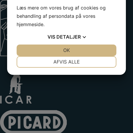
Læs mere om vores brug af cookies og
behandling af persondata på vores
hjemmeside.
VIS
DETALJER
JA
NEJ
OK
JA
NEJ
NØDVENDIGE
PRÆFERENCER
AFVIS ALLE
JA
NEJ
JA
NEJ
MARKETING
STATISTIK