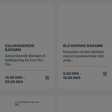
This product has multiple variants. The options may be chosen on the product page
This product has multiple variants. The options may be chosen on the product page
GALVANISEREDE
BLÅ NORSKE BÅDSØM
BÅDSØM
Klassiske norske bådsøm
Galvaniserede Bådsøm til
med et karakteristisk blåt,
bådbygning De kan fås i
antik...
fler...
5,00
DKK
–
10,00
DKK
–
19,00
DKK
20,00
DKK