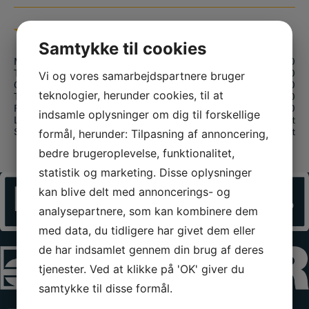
ÅBNINGSTIDER
Samtykke til cookies
Mandag:
08.00 – 16.00
Tirsdag:
08.00 – 16.00
Vi og vores samarbejdspartnere bruger
Onsdag:
08.00 – 16.00
teknologier, herunder cookies, til at
Torsdag:
08.00 – 16.00
Fredag:
08.00 – 16.00
indsamle oplysninger om dig til forskellige
Lørdag:
Lukket
Søndag:
Lukket
formål, herunder: Tilpasning af annoncering,
bedre brugeroplevelse, funktionalitet,
statistik og marketing. Disse oplysninger
kan blive delt med annoncerings- og
analysepartnere, som kan kombinere dem
med data, du tidligere har givet dem eller
de har indsamlet gennem din brug af deres
tjenester. Ved at klikke på 'OK' giver du
samtykke til disse formål.