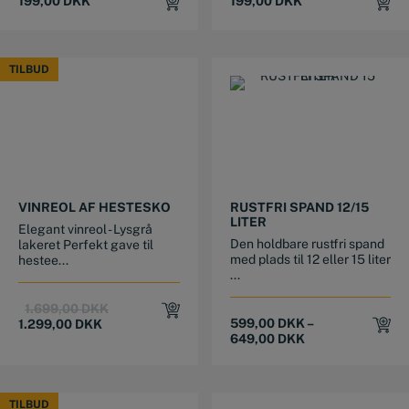
199,00
DKK
199,00
DKK
TILBUD
TILBUD
This product has multiple variants. The options may be chosen on the product page
This product has multiple variants. The options may be chosen on the product page
VINREOL AF HESTESKO
RUSTFRI SPAND 12/15
LITER
Elegant vinreol - Lysgrå
Den holdbare rustfri spand
lakeret Perfekt gave til
med plads til 12 eller 15 liter
hestee...
...
Original
Current
1.699,00
DKK
price
price
599,00
DKK
–
1.299,00
DKK
was:
is:
649,00
DKK
1.699,00 DKK.
1.299,00 DKK.
TILBUD