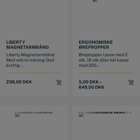
This product has multiple variants. The options may be chosen on the product page
LIBERTY
ERGONOMISKE
MAGNETARMBÅND
ØREPROPPER
Liberty Magnetarmbånd
Ørepropper i pose med 2
Med velcro-lukning God
stk, 16 stk eller hel kasse
kraftig ...
med 200...
239,00
DKK
5,00
DKK
–
649,00
DKK