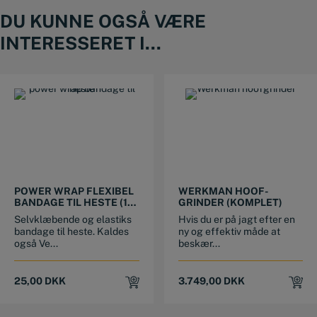
DU KUNNE OGSÅ VÆRE
INTERESSERET I...
This product has multiple variants. The options may be chosen on the product page
POWER WRAP FLEXIBEL
WERKMAN HOOF-
BANDAGE TIL HESTE (10
GRINDER (KOMPLET)
CM X 4,5 METER)
Selvklæbende og elastiks
Hvis du er på jagt efter en
bandage til heste. Kaldes
ny og effektiv måde at
også Ve...
beskær...
25,00
DKK
3.749,00
DKK