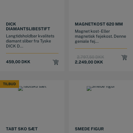
DICK
MAGNETKOST 620 MM
DIAMANTSLIBESTIFT
Magnet kost - Eller
Langtidsholdbar kvalitets
magnetisk fejekost. Denne
diamant sliber fra Tyske
geniale fej...
DICK D...
Original
Current
2.797,50
DKK
459,00
DKK
price
price
2.249,00
DKK
was:
is:
2.797,50 DKK.
2.249,00 DKK
TILBUD
TILBUD
TABT SKO SÆT
SMEDE FIGUR