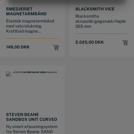
MARKETING
STATISTIK
SMEDJERIET
BLACKSMITH VICE
MAGNETARMBÅND
Blacksmiths
Elastisk magnetarmbånd
skruestik/gøgenæb Højde
med velcrolukning
265 mm
Kraftfuld magne...
2.025,00
DKK
149,00
DKK
STEVEN BEANE
SANDBOX UNIT CURVED
Ny smart afpusningsystem
fra Steven Beane. SAND