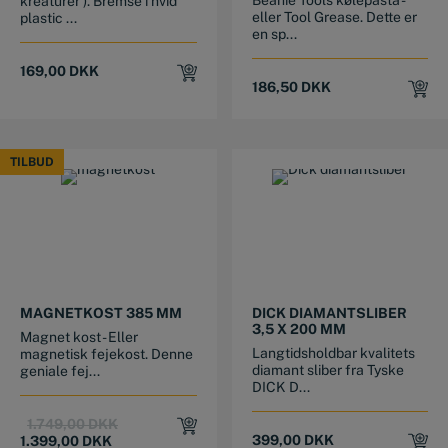
kreaturer ). Bremse i hvid
eller Tool Grease. Dette er
plastic ...
en sp...
169,00
DKK
186,50
DKK
TILBUD
TILBUD
MAGNETKOST 385 MM
DICK DIAMANTSLIBER
3,5 X 200 MM
Magnet kost - Eller
Langtidsholdbar kvalitets
magnetisk fejekost. Denne
diamant sliber fra Tyske
geniale fej...
DICK D...
Original
Current
1.749,00
DKK
price
price
399,00
DKK
1.399,00
DKK