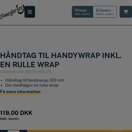
Hop
til
Privat
Erhverv
indholdet
inkl. moms
ekskl. moms
HÅNDTAG TIL HANDYWRAP INKL.
EN RULLE WRAP
Varenummer (SKU):
N5070
Håndtag til handywrap 100 mm
Der medfølger en rulle wrap
Få mere information
119,00
DKK
Inkl. moms