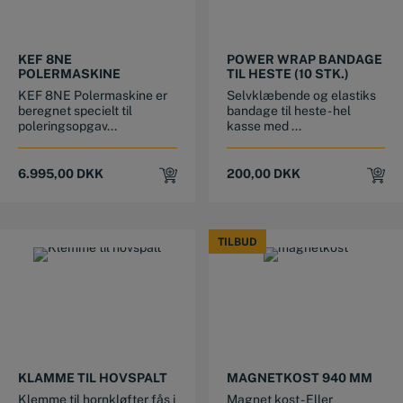
KEF 8NE
POWER WRAP BANDAGE
POLERMASKINE
TIL HESTE (10 STK.)
KEF 8NE Polermaskine er
Selvklæbende og elastiks
beregnet specielt til
bandage til heste - hel
poleringsopgav...
kasse med ...
6.995,00
DKK
200,00
DKK
TILBUD
TILBUD
KLAMME TIL HOVSPALT
MAGNETKOST 940 MM
Klemme til hornkløfter fås i
Magnet kost - Eller