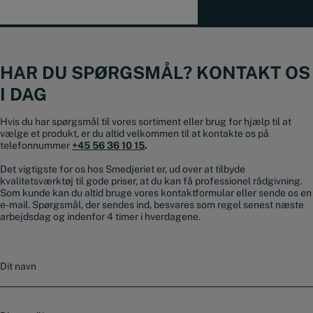
HAR DU SPØRGSMÅL? KONTAKT OS
I DAG
Hvis du har spørgsmål til vores sortiment eller brug for hjælp til at
vælge et produkt, er du altid velkommen til at kontakte os på
telefonnummer
+45 56 36 10 15
.
Det vigtigste for os hos Smedjeriet er, ud over at tilbyde
kvalitetsværktøj til gode priser, at du kan få professionel rådgivning.
Som kunde kan du altid bruge vores kontaktformular eller sende os en
e-mail. Spørgsmål, der sendes ind, besvares som regel senest næste
arbejdsdag og indenfor 4 timer i hverdagene.
N
a
v
n
E