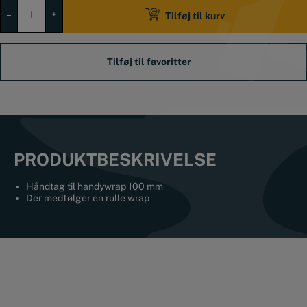
Håndtag
til
–
+
Tilføj til kurv
handywrap
inkl.
en
rulle
wrap
antal
PRODUKTBESKRIVELSE
Håndtag til handywrap 100 mm
Der medfølger en rulle wrap