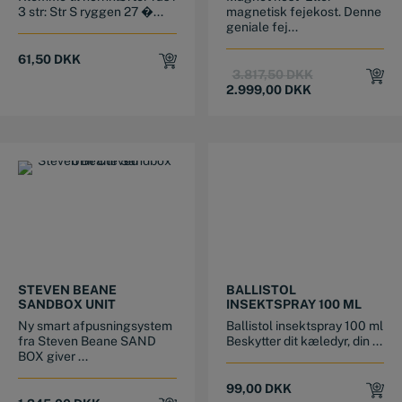
3 str: Str S ryggen 27 �...
magnetisk fejekost. Denne
geniale fej...
61,50
DKK
Original
Current
3.817,50
DKK
price
price
2.999,00
DKK
was:
is:
3.817,50 DKK.
2.999,00 DKK.
STEVEN BEANE
BALLISTOL
SANDBOX UNIT
INSEKTSPRAY 100 ML
Ny smart afpusningsystem
Ballistol insektspray 100 ml
fra Steven Beane SAND
Beskytter dit kæledyr, din ...
BOX giver ...
99,00
DKK