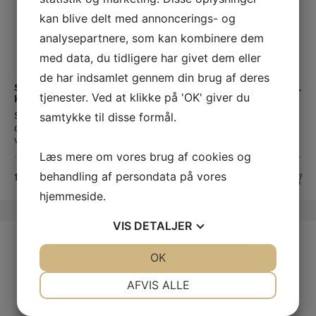
kan blive delt med annoncerings- og
analysepartnere, som kan kombinere dem
med data, du tidligere har givet dem eller
de har indsamlet gennem din brug af deres
SILVERBACK X SERIES
KONTROLMÅL 23 MM TIL
tjenester. Ved at klikke på 'OK' giver du
KØLEPASTA
ISLÆNDERSKO
samtykke til disse formål.
Silverbacks kølepasta er
I forbindelse med
designet til at maximere dit
konkurrencer i Dansk
værk...
Islænderforening bli...
Læs mere om vores brug af cookies og
behandling af persondata på vores
189,00
DKK
69,00
DKK
hjemmeside.
VIS
DETALJER
JA
NEJ
OK
JA
NEJ
NØDVENDIGE
PRÆFERENCER
AFVIS ALLE
JA
NEJ
JA
NEJ