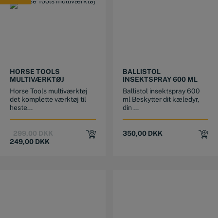
TILBUD
HORSE TOOLS
BALLISTOL
MULTIVÆRKTØJ
INSEKTSPRAY 600 ML
Horse Tools multiværktøj
Ballistol insektspray 600
det komplette værktøj til
ml Beskytter dit kæledyr,
heste...
din ...
Original
Current
299,00
DKK
350,00
DKK
price
price
249,00
DKK
was:
is:
299,00 DKK.
249,00 DKK.