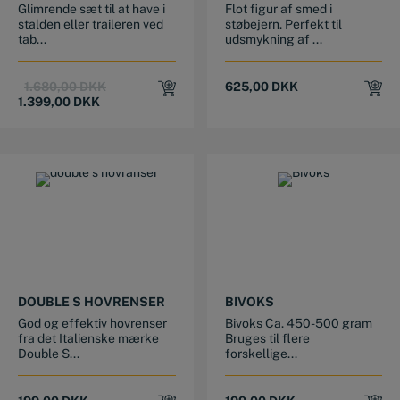
Glimrende sæt til at have i
Flot figur af smed i
stalden eller traileren ved
støbejern. Perfekt til
tab...
udsmykning af ...
Original
Current
1.680,00
DKK
625,00
DKK
price
price
1.399,00
DKK
was:
is:
1.680,00 DKK.
1.399,00 DKK.
DOUBLE S HOVRENSER
BIVOKS
God og effektiv hovrenser
Bivoks Ca. 450-500 gram
fra det Italienske mærke
Bruges til flere
Double S...
forskellige...