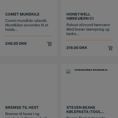
COMET MUNDKILE
HONEYWELL
HØREVÆRN C1
Comet mundkile i plastik.
Robust allround høreværn
Mundkilen anvendes til at
Med lineær dæmpning og
holde...
bedre...
249,00
DKK
219,00
DKK
BREMSE TIL HEST
STEVEN BEANE
KØLEPASTA (TOOL
Bremse til heste ( og
GREASE) ”VANILLA”
Beanie Tools kølepasta -