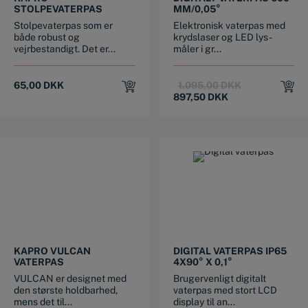
STOLPEVATERPAS
MM/0,05°
Stolpevaterpas som er
Elektronisk vaterpas med
både robust og
krydslaser og LED lys -
vejrbestandigt. Det er...
måler i gr...
Original
Current
65,00
DKK
1.095,00
DKK
price
price
897,50
DKK
was:
is:
1.095,00 DKK.
897,50 DKK.
This product has multiple variants. The options may be chosen on the product page
KAPRO VULCAN
DIGITAL VATERPAS IP65
VATERPAS
4X90° X 0,1°
VULCAN er designet med
Brugervenligt digitalt
den største holdbarhed,
vaterpas med stort LCD
mens det til...
display til an...