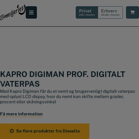
Hop
til
Privat
Erhverv
indholdet
inkl. moms
ekskl. moms
KAPRO DIGIMAN PROF. DIGITALT
VATERPAS
Med Kapro Digiman får du et nemt og brugervenligt digitalt vaterpas
med oplyst LCD dispay, hvor du nemt kan skifte mellem grader,
procent eller skåningsvinkel
Du kan lagre op til 9 målinger og vaterpasset har en funktion til buzz
Få mere information
ved 0° – 45° – 90°
Vaterpasset er UV resistent og har 2 stk. stødsikre akryllibeller og
Se flere produkter fra Diesella
stødabsorberende endeknapper.