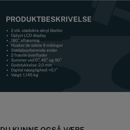
PRODUKTBESKRIVELSE
2 stk. stødsikre akryl libeller
Oplyst LCD display
180° aflæsning
Husker de sidste 9 målinger
Stødabsorberende ender
2 fræste overflader
Summer ved 0°, 45° og 90°
Godstykkelse: 2,0 mm
Digital nøjagtighed: <0,1°
Vægt: 1,145 kg
DU KUNNE OGSÅ VÆRE