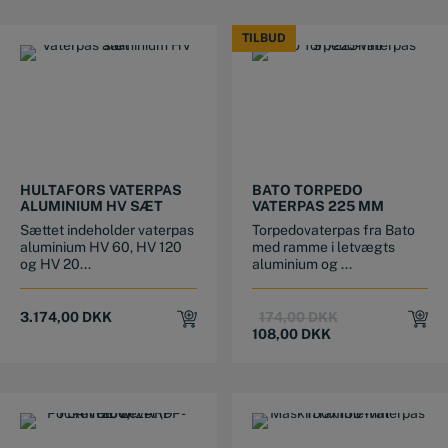
TILBUD
TILBUD
HULTAFORS VATERPAS
BATO TORPEDO
ALUMINIUM HV SÆT
VATERPAS 225 MM
Sættet indeholder vaterpas
Torpedovaterpas fra Bato
aluminium HV 60, HV 120
med ramme i letvægts
og HV 20...
aluminium og ...
Original
Current
3.174,00
DKK
174,00
DKK
price
price
108,00
DKK
was:
is:
174,00 DKK.
108,00 DKK.