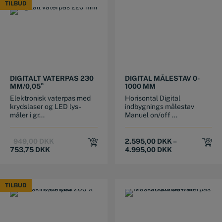
TILBUD
TILBUD
This product has multiple variants. The options may be chosen on the product page
DIGITALT VATERPAS 230
DIGITAL MÅLESTAV 0-
MM/0,05°
1000 MM
Elektronisk vaterpas med
Horisontal Digital
krydslaser og LED lys -
indbygnings målestav
måler i gr...
Manuel on/off ...
Original
Current
949,00
DKK
2.595,00
DKK
–
price
price
753,75
DKK
4.995,00
DKK
was:
is:
949,00 DKK.
753,75 DKK.
TILBUD
TILBUD