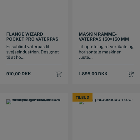
FLANGE WIZARD
MASKIN RAMME-
POCKET PRO VATERPAS
VATERPAS 150×150 MM
Et sublimt vaterpas til
Til opretning af vertikale og
svejseindustrien. Designet
horisontale maskiner
til at ho...
Justé...
910,00
DKK
1.895,00
DKK
TILBUD
TILBUD