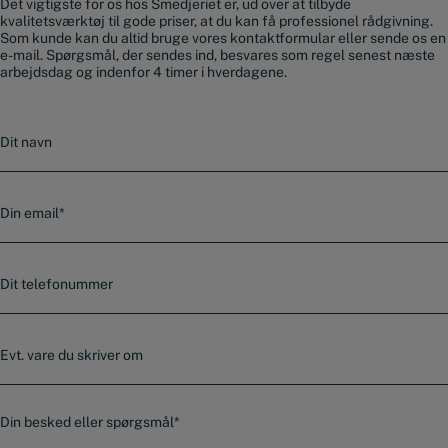
Det vigtigste for os hos Smedjeriet er, ud over at tilbyde
kvalitetsværktøj til gode priser, at du kan få professionel rådgivning.
Som kunde kan du altid bruge vores kontaktformular eller sende os en
e-mail. Spørgsmål, der sendes ind, besvares som regel senest næste
arbejdsdag og indenfor 4 timer i hverdagene.
N
a
v
n
E
-
m
a
T
i
e
l
l
*
e
E
f
v
o
t
n
.
n
B
v
u
e
a
m
s