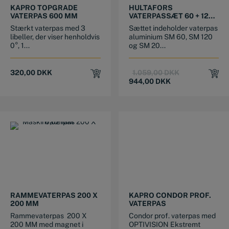
KAPRO TOPGRADE
HULTAFORS
VATERPAS 600 MM
VATERPASSÆT 60 + 120 +
200 CM
Stærkt vaterpas med 3
Sættet indeholder vaterpas
libeller, der viser henholdvis
aluminium SM 60, SM 120
0°, 1...
og SM 20...
Original
Current
320,00
DKK
1.059,00
DKK
price
price
944,00
DKK
was:
is:
1.059,00 DKK.
944,00 DKK.
This product has multiple variants. The options may be chosen on the product page
RAMMEVATERPAS 200 X
KAPRO CONDOR PROF.
200 MM
VATERPAS
Rammevaterpas 200 X
Condor prof. vaterpas med
200 MM med magnet i
OPTIVISION Ekstremt