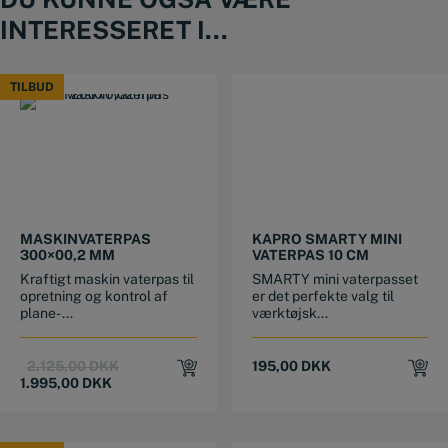
INTERESSERET I...
TILBUD
TILBUD
MASKINVATERPAS
KAPRO SMARTY MINI
300×00,2 MM
VATERPAS 10 CM
Kraftigt maskin vaterpas til
SMARTY mini vaterpasset
opretning og kontrol af
er det perfekte valg til
plane- ...
værktøjsk...
Original
Current
2.125,00
DKK
195,00
DKK
price
price
1.995,00
DKK
was:
is:
2.125,00 DKK.
1.995,00 DKK.