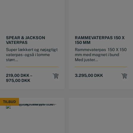
This product has multiple variants. The options may be chosen on the product page
SPEAR & JACKSON
RAMMEVATERPAS 150 X
VATERPAS
150 MM
Super lækkert og nøjagtigt
Rammevaterpas 150 X 150
vaterpas - også i lomme
mm med magnet i bund
størr...
Med juster...
219,00
DKK
–
3.295,00
DKK
975,00
DKK
TILBUD
TILBUD