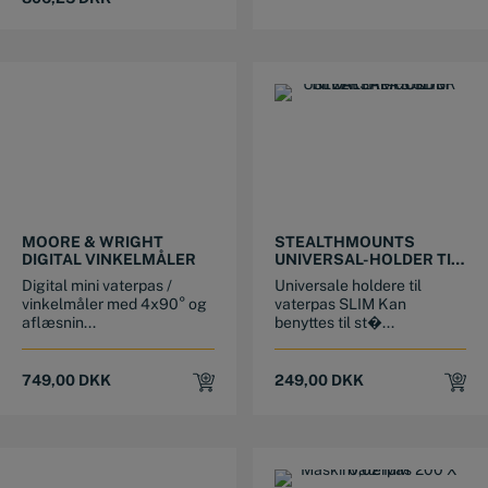
was:
is:
995,00 DKK.
806,25 DKK.
MOORE & WRIGHT
STEALTHMOUNTS
DIGITAL VINKELMÅLER
UNIVERSAL-HOLDER TIL
VATERPAS SLIM
Digital mini vaterpas /
Universale holdere til
vinkelmåler med 4x90° og
vaterpas SLIM Kan
aflæsnin...
benyttes til st�...
749,00
DKK
249,00
DKK