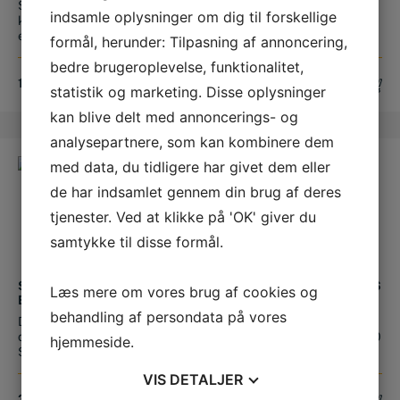
Solidt dræn- og
M&W trådløs digital IP65
indsamle oplysninger om dig til forskellige
kloakvaterpas (også kaldet
magnetisk vaterpas 4x90°
et "promille va...
mag...
formål, herunder: Tilpasning af annoncering,
bedre brugeroplevelse, funktionalitet,
1.445,00
DKK
1.750,00
DKK
statistik og marketing. Disse oplysninger
kan blive delt med annoncerings- og
analysepartnere, som kan kombinere dem
med data, du tidligere har givet dem eller
de har indsamlet gennem din brug af deres
tjenester. Ved at klikke på 'OK' giver du
samtykke til disse formål.
STABILA TECH 196
KAPRO SPIRIT VATERPAS
Læs mere om vores brug af cookies og
ELECTRONIC IP 65 (1830
SÆT M/MAGNET (3 STK:
MM)
60-120-200 CM)
behandling af persondata på vores
Dette robuste og praktiske
Sæt med 3 vaterpas i
digitale vaterpas fra Tyske
størrelserne 600 mm/ 1200
hjemmeside.
Stabi...
mm / 2000 m...
VIS
DETALJER
3.375,00
DKK
749,00
DKK