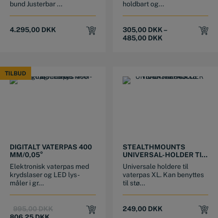
bund Justerbar ...
holdbart og...
4.295,00
DKK
305,00
DKK
–
485,00
DKK
TILBUD
TILBUD
DIGITALT VATERPAS 400
STEALTHMOUNTS
MM/0,05°
UNIVERSAL-HOLDER TIL
VATERPAS XL
Elektronisk vaterpas med
Universale holdere til
krydslaser og LED lys -
vaterpas XL. Kan benyttes
måler i gr...
til stø...
Original
Current
995,00
DKK
249,00
DKK
price
price
806,25
DKK