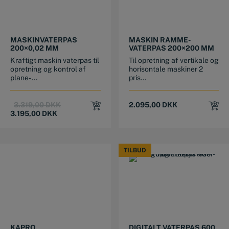
MASKINVATERPAS
MASKIN RAMME-
200×0,02 MM
VATERPAS 200×200 MM
Kraftigt maskin vaterpas til
Til opretning af vertikale og
opretning og kontrol af
horisontale maskiner 2
plane- ...
pris...
Original
Current
3.319,00
DKK
2.095,00
DKK
price
price
3.195,00
DKK
was:
is:
3.319,00 DKK.
3.195,00 DKK.
TILBUD
TILBUD
KAPRO
DIGITALT VATERPAS 600