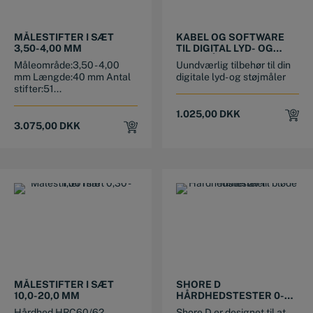
MÅLESTIFTER I SÆT
KABEL OG SOFTWARE
3,50-4,00 MM
TIL DIGITAL LYD- OG
STØJMÅLER
Måleområde:3,50 - 4,00
Uundværlig tilbehør til din
mm Længde:40 mm Antal
digitale lyd- og støjmåler
stifter:51...
1.025,00
DKK
3.075,00
DKK
MÅLESTIFTER I SÆT
SHORE D
10,0-20,0 MM
HÅRDHEDSTESTER 0-
100HD
Hårdhed HRC60/62,
Shore D er designet til at