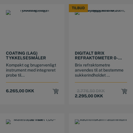
TILBUD
TILBUD
COATING (LAG)
DIGITALT BRIX
TYKKELSESMÅLER
REFRAKTOMETER 0-
50%, NØJAGTIGHED
Kompakt og brugervenligt
Brix refraktometre
±0,2%
instrument med integreret
anvendes til at bestemme
probe til...
sukkerindholdet ...
Original
Current
6.265,00
DKK
2.776,50
DKK
price
price
2.295,00
DKK
was:
is:
2.776,50 DKK
2.295,00 DKK