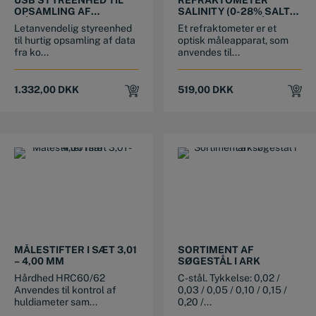
USB STYREENHED TIL
REFRAKTOMETER
OPSAMLING AF
SALINITY (0-28% SALT)
MÅLEDATA
MED “ATC” TIL MÅLING
Letanvendelig styreenhed
Et refraktometer er et
SALTHOLDIGHED
til hurtig opsamling af data
optisk måleapparat, som
fra ko...
anvendes til...
1.332,00
DKK
519,00
DKK
MÅLESTIFTER I SÆT 3,01
SORTIMENT AF
– 4,00 MM
SØGESTÅL I ARK
Hårdhed HRC60/62
C-stål. Tykkelse: 0,02 /
Anvendes til kontrol af
0,03 / 0,05 / 0,10 / 0,15 /
huldiameter sam...
0,20 /...