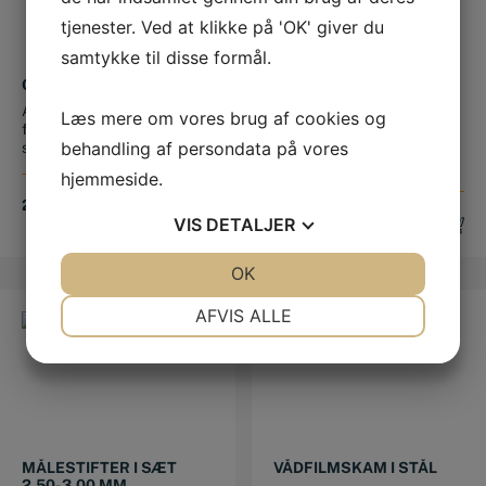
tjenester. Ved at klikke på 'OK' giver du
samtykke til disse formål.
OVERFLADE NORMAL
KANTSØGER
OPTISK/AKUSTISK Ø10
Anvendes til syns- og
Læs mere om vores brug af cookies og
MM
Til hurtig positionering af
følesammenligning 30
spindlens, placering i
behandling af persondata på vores
sammenligning...
forhold t...
hjemmeside.
2.889,00
DKK
1.300,00
DKK
VIS
DETALJER
JA
NEJ
OK
JA
NEJ
NØDVENDIGE
PRÆFERENCER
AFVIS ALLE
JA
NEJ
JA
NEJ
MARKETING
STATISTIK
MÅLESTIFTER I SÆT
VÅDFILMSKAM I STÅL
2,50-3,00 MM