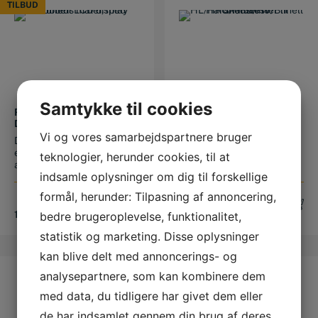
TILBUD
TILBUD
Samtykke til cookies
RUHEDSMÅLER MED
HÅRDHEDSTESTER TIL
DOBBELT LCD DISPLAY
SKALAERNE HL-HRC-
(RA, RZ, RQ, RT)
HRB-HV OG BRINELL
Vi og vores samarbejdspartnere bruger
Denne enkle ruhedsmåler
Hårdhedstesteren måler
er udviklet til brug på
metalhårdheden i 5
teknologier, herunder cookies, til at
arbejdspla...
forskellige hå...
indsamle oplysninger om dig til forskellige
formål, herunder: Tilpasning af annoncering,
Original
Current
12.995,00
DKK
9.100,00
DKK
price
price
11.573,75
DKK
bedre brugeroplevelse, funktionalitet,
was:
is:
statistik og marketing. Disse oplysninger
12.995,00 DKK.
11.573,75 DKK.
kan blive delt med annoncerings- og
analysepartnere, som kan kombinere dem
med data, du tidligere har givet dem eller
de har indsamlet gennem din brug af deres