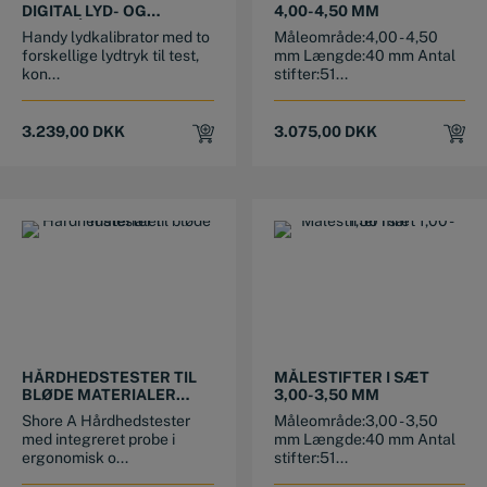
DIGITAL LYD- OG
4,00-4,50 MM
STØJMÅLER
Handy lydkalibrator med to
Måleområde:4,00 - 4,50
forskellige lydtryk til test,
mm Længde:40 mm Antal
kon...
stifter:51...
3.239,00
DKK
3.075,00
DKK
HÅRDHEDSTESTER TIL
MÅLESTIFTER I SÆT
BLØDE MATERIALER
3,00-3,50 MM
SHORE A TIL BLØDT
Shore A Hårdhedstester
Måleområde:3,00 - 3,50
GUMMI, ELASOMERS
med integreret probe i
mm Længde:40 mm Antal
M.FL.
ergonomisk o...
stifter:51...