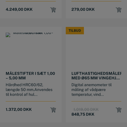
4.249,00
DKK
279,00
DKK
TILBUD
TILBUD
MÅLESTIFTER I SÆT 1,00
LUFTHASTIGHEDSMÅLER
– 5,00 MM
MED Ø65 MM VINGEHJUL
OG USB DATAUDGANG
Hårdhed HRC60/62,
Digital anemometer til
længde 50 mm.Anvendes
måling af vådpære
til kontrol af hul...
temperatur, vind...
Original
Current
1.372,00
DKK
1.019,00
DKK
price
price
848,75
DKK
was:
is:
1.019,00 DKK.
848,75 DKK.