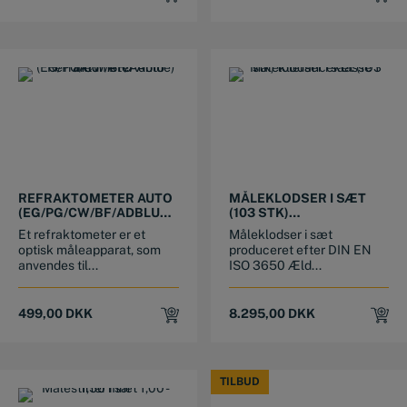
REFRAKTOMETER AUTO
MÅLEKLODSER I SÆT
(EG/PG/CW/BF/ADBLUE)
(103 STK)
MED “ATC”
TOLERANCEKLASSE 1
Et refraktometer er et
Måleklodser i sæt
optisk måleapparat, som
produceret efter DIN EN
anvendes til...
ISO 3650 Æld...
499,00
DKK
8.295,00
DKK
TILBUD
TILBUD