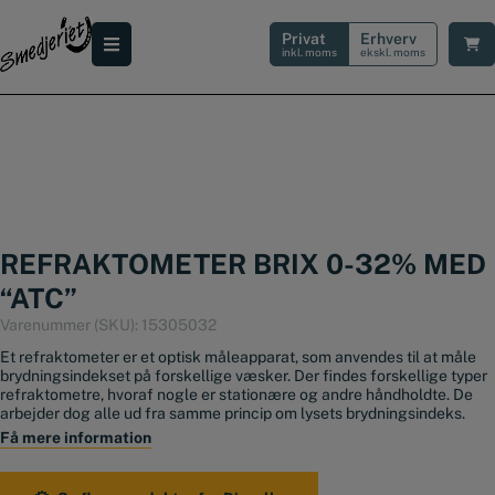
Hop
til
Privat
Erhverv
indholdet
inkl. moms
ekskl. moms
REFRAKTOMETER BRIX 0-32% MED
“ATC”
Varenummer (SKU):
15305032
Et refraktometer er et optisk måleapparat, som anvendes til at måle
brydningsindekset på forskellige væsker. Der findes forskellige typer
refraktometre, hvoraf nogle er stationære og andre håndholdte. De
arbejder dog alle ud fra samme princip om lysets brydningsindeks.
Få mere information
Med et refraktometer kan man måle sukkerindholdet i frugt og malt,
vandindholdet i honning, frostvæskes evne til at holde væsker
frostfrie, massefylde i urin eller syreindholdet i et batteri. Ligeledes