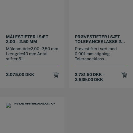
This product has multiple variants. The options may be chosen on the product page
MÅLESTIFTER I SÆT
PRØVESTIFTER I SÆT
2.00 – 2.50 MM
TOLERANCEKLASSE 2
(±0,002 MM)
Måleområde:2,00 - 2,50 mm
Prøvestifter i sæt med
Længde:40 mm Antal
0,001 mm stigning
stifter:51...
Toleranceklass...
3.075,00
DKK
2.781,50
DKK
–
3.539,00
DKK