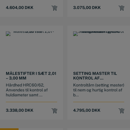
4.604,00
DKK
3.075,00
DKK
MÅLESTIFTER I SÆT 2,01
SETTING MASTER TIL
– 3,00 MM
KONTROL AF
MÅLEVÆRKTØJ INKL.
Hårdhed HRC60/62,
Kontroltårn (setting master)
MÅLEKLODSER I GRAD 0
Anvendes til kontrol af
til nem og hurtig kontrol af
huldiameter samt ...
b...
3.338,00
DKK
4.795,00
DKK