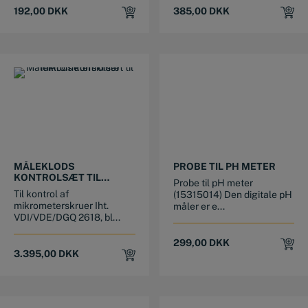
192,00
DKK
385,00
DKK
MÅLEKLODS
PROBE TIL PH METER
KONTROLSÆT TIL
Probe til pH meter
MIKROMETERSKRUER –
Til kontrol af
(15315014) Den digitale pH
SÆT MED 11 STK
mikrometerskruer Iht.
måler er e...
MÅLEENHEDER
VDI/VDE/DGQ 2618, bl...
299,00
DKK
3.395,00
DKK