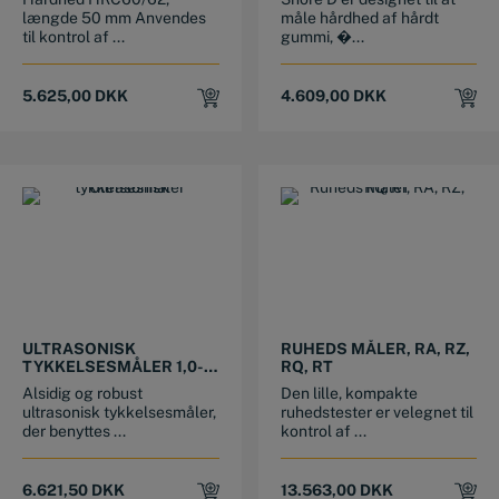
længde 50 mm Anvendes
måle hårdhed af hårdt
til kontrol af ...
gummi, �...
5.625,00
DKK
4.609,00
DKK
ULTRASONISK
RUHEDS MÅLER, RA, RZ,
TYKKELSESMÅLER 1,0-
RQ, RT
400 X 0,01 MM
Alsidig og robust
Den lille, kompakte
ultrasonisk tykkelsesmåler,
ruhedstester er velegnet til
der benyttes ...
kontrol af ...
6.621,50
DKK
13.563,00
DKK