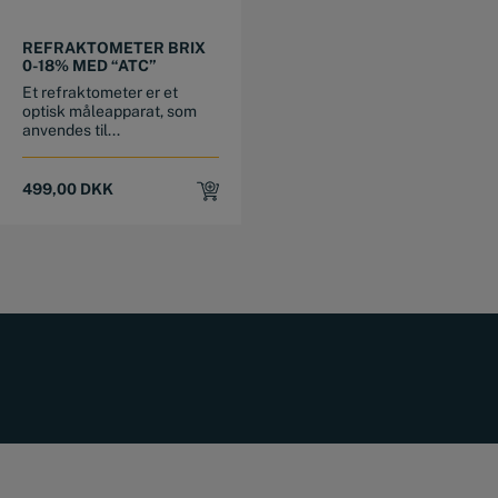
REFRAKTOMETER BRIX
0-18% MED “ATC”
Et refraktometer er et
optisk måleapparat, som
anvendes til...
499,00
DKK