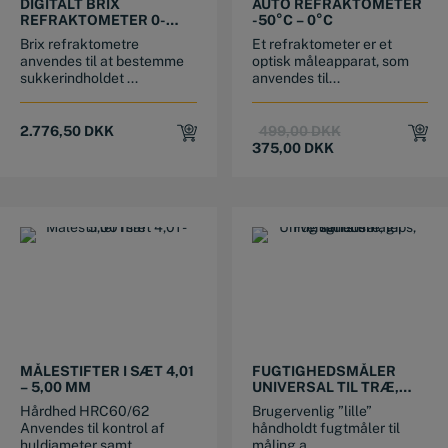
DIGITALT BRIX
AUTO REFRAKTOMETER
REFRAKTOMETER 0-
-50°C – 0°C
90%, NØJAGTIGHED
Brix refraktometre
Et refraktometer er et
±0,2%
anvendes til at bestemme
optisk måleapparat, som
sukkerindholdet ...
anvendes til...
Original
Current
2.776,50
DKK
499,00
DKK
price
price
375,00
DKK
was:
is:
499,00 DKK.
375,00 DKK.
MÅLESTIFTER I SÆT 4,01
FUGTIGHEDSMÅLER
– 5,00 MM
UNIVERSAL TIL TRÆ,
GIPS, MURSTEN
Hårdhed HRC60/62
Brugervenlig ”lille”
Anvendes til kontrol af
håndholdt fugtmåler til
huldiameter samt ...
måling a...