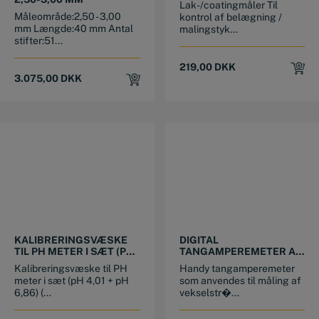
Lak-/coatingmåler Til
Måleområde:2,50 - 3,00
kontrol af belægning /
mm Længde:40 mm Antal
malingstyk...
stifter:51...
219,00
DKK
3.075,00
DKK
KALIBRERINGSVÆSKE
DIGITAL
TIL PH METER I SÆT (PH
TANGAMPEREMETER AC
4,01 + PH 6,86)
10MA~600A
Kalibreringsvæske til PH
Handy tangamperemeter
meter i sæt (pH 4,01 + pH
som anvendes til måling af
6,86) (...
vekselstr�...