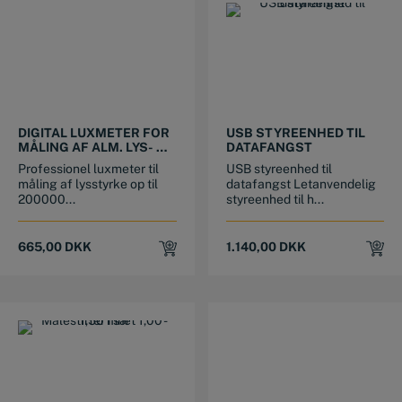
DIGITAL LUXMETER FOR
USB STYREENHED TIL
MÅLING AF ALM. LYS- OG
DATAFANGST
LED LYSINTENSITET
Professionel luxmeter til
USB styreenhed til
måling af lysstyrke op til
datafangst Letanvendelig
200000...
styreenhed til h...
665,00
DKK
1.140,00
DKK