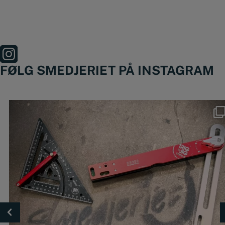
FØLG SMEDJERIET PÅ INSTAGRAM
Nyheder fra @trigjig er lige landet 🔥
🔴
...
49
0