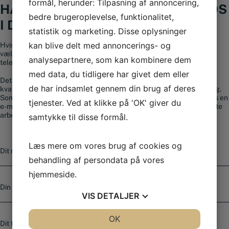
formål, herunder: Tilpasning af annoncering,
HAR DU SPØRGSMÅL? KONTAKT OS
bedre brugeroplevelse, funktionalitet,
I DAG
statistik og marketing. Disse oplysninger
kan blive delt med annoncerings- og
Hvis du har spørgsmål til vores sortiment eller brug for hjælp til at
vælge et produkt, er du altid velkommen til at kontakte os på
analysepartnere, som kan kombinere dem
telefonnummer
+45 56 36 10 15
.
med data, du tidligere har givet dem eller
Det vigtigste for os hos Smedjeriet er, ud over at tilbyde
de har indsamlet gennem din brug af deres
kvalitetsværktøj til gode priser, at du kan få professionel rådgivning.
Som kunde kan du altid bruge vores kontaktformular eller sende os en
tjenester. Ved at klikke på 'OK' giver du
e-mail. Spørgsmål, der sendes ind, besvares som regel senest næste
arbejdsdag og indenfor 4 timer i hverdagene.
samtykke til disse formål.
N
Læs mere om vores brug af cookies og
a
behandling af persondata på vores
v
n
hjemmeside.
E
-
VIS
DETALJER
m
a
T
i
JA
NEJ
OK
JA
NEJ
e
l