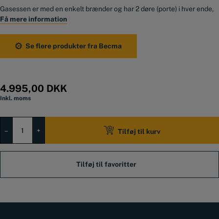
Gasessen er med en enkelt brænder og har 2 døre (porte) i hver ende,
så du kan lægge længere emner ind i kammeret
Få mere information
Vi leverer gasessen klar til brug med et manometer og en
regulator
med ureduceret tryk
, som er lige til at koble på en almindelig gul 11 kg
Se flere produkter fra Becma
gasflaske
Indv. mål: ca. B: 200 x D: 260 x H: 180 mm
Vægt: ca. 23 kg
Består af 2 mm stål og 30 mm keramisk fiberisolering
4.995,00
DKK
Temperatur op til 1200 grader
Inkl. moms
BECMA
FORGE
–
+
Tilføj til kurv
GASESSE
(2
DØRE)
antal