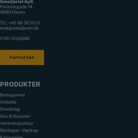
Smedjeriet ApS
Finlandsgade 14
4690 Haslev
Tlf.:
+45 56 36 10 15
mail@smedjeriet.dk
CVR: 15102985
Fortryd køb
PRODUKTER
Beslagsmed
Ambolte
Smedning
Gas- & Kulesser
Værkstedsudstyr
Restlager – Værktøj
Kampagner