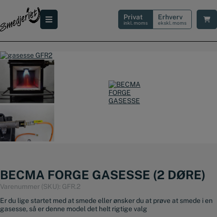
Hop
til
Privat
Erhverv
indholdet
inkl. moms
ekskl. moms
BECMA FORGE GASESSE (2 DØRE)
Varenummer (SKU):
GFR.2
Er du lige startet med at smede eller ønsker du at prøve at smede i en
gasesse, så er denne model det helt rigtige valg