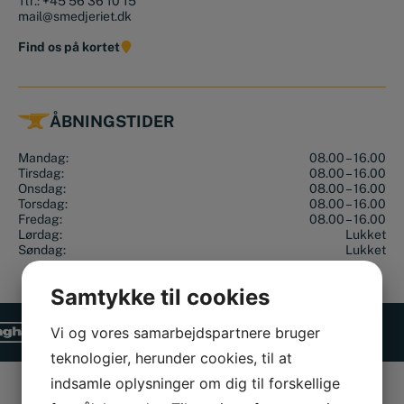
Tlf.:
+45 56 36 10 15
mail@smedjeriet.dk
Find os på kortet
ÅBNINGSTIDER
Mandag:
08.00 – 16.00
Tirsdag:
08.00 – 16.00
Onsdag:
08.00 – 16.00
Torsdag:
08.00 – 16.00
Fredag:
08.00 – 16.00
Lørdag:
Lukket
Søndag:
Lukket
Samtykke til cookies
Vi og vores samarbejdspartnere bruger
teknologier, herunder cookies, til at
indsamle oplysninger om dig til forskellige