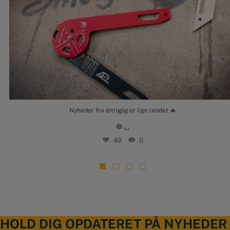
Nyheder fra @trigjig er lige landet 🔥
...
🔴
49
0
HOLD DIG OPDATERET PÅ NYHEDER