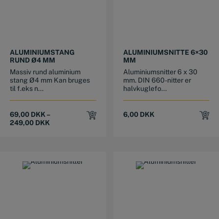
This product has multiple variants. The options may be chosen on the product page
ALUMINIUMSTANG
ALUMINIUMSNITTE 6×30
RUND Ø4 MM
MM
Massiv rund aluminium
Aluminiumsnitter 6 x 30
stang Ø4 mm Kan bruges
mm. DIN 660-nitter er
til f.eks n...
halvkuglefo...
69,00
DKK
–
6,00
DKK
249,00
DKK