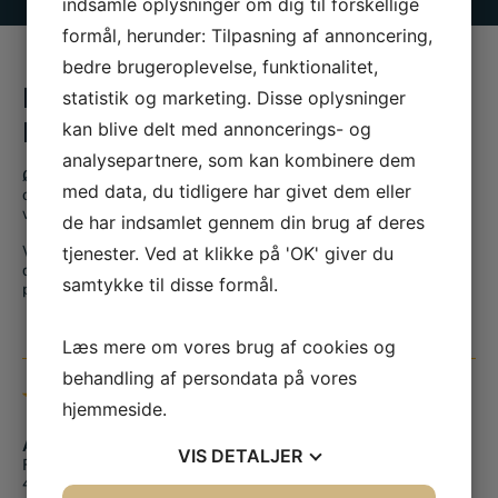
indsamle oplysninger om dig til forskellige
formål, herunder: Tilpasning af annoncering,
bedre brugeroplevelse, funktionalitet,
BESØG OS I VORES FYSISKE
statistik og marketing. Disse oplysninger
BUTIK
kan blive delt med annoncerings- og
analysepartnere, som kan kombinere dem
Ønsker du at se og føle nogle af vores vare eller at få en snak
med data, du tidligere har givet dem eller
og rådgivning med vores erfarne personale, kan du besøge
vores butik på Finlandsgade 14 i Haslev.
de har indsamlet gennem din brug af deres
tjenester. Ved at klikke på 'OK' giver du
Vi giver dig altid en professionel og tryg vejledning hvad enten
du er på udkig efter smedeudstyr, værktøj eller skal have den
samtykke til disse formål.
perfekte svendegave.
Læs mere om vores brug af cookies og
behandling af persondata på vores
BUTIK & KONTAKT
hjemmeside.
Adresse
VIS
DETALJER
Finlandsgade 14
4690 Haslev