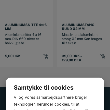
This product has multiple variants. The options may be chosen on the product page
ALUMINIUMSNITTE 4×16
ALUMINIUMSTANG
MM
RUND Ø2 MM
Aluminiumsnitter 4 x 16
Massiv rund aluminium
mm. DIN 660-nitter er
stang Ø2 mm Kan bruges
halvkuglefo...
til f.eks n...
5,00
DKK
39,00
DKK
–
129,00
DKK
Samtykke til cookies
Vi og vores samarbejdspartnere bruger
teknologier, herunder cookies, til at