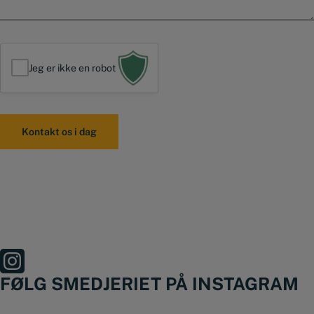
e
e
r
d
*
Jeg er ikke en robot
FØLG SMEDJERIET PÅ INSTAGRAM