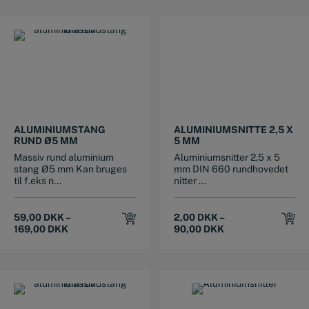
This product has multiple variants. The options may be chosen on the product page
This product has multiple variants. The options may be chosen on the product page
ALUMINIUMSTANG
ALUMINIUMSNITTE 2,5 X
RUND Ø5 MM
5 MM
Massiv rund aluminium
Aluminiumsnitter 2,5 x 5
stang Ø5 mm Kan bruges
mm DIN 660 rundhovedet
til f.eks n...
nitter ...
59,00
DKK
–
2,00
DKK
–
169,00
DKK
90,00
DKK