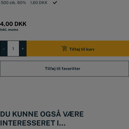
500 stk.
60%
1,60
DKK
Cylinderens længde er 10 mm
Hovedet måler Ø5,10 mm
4,00
DKK
Inkl. moms
Aluminiumsnitte
3x10
–
+
Tilføj til kurv
mm
antal
DU KUNNE OGSÅ VÆRE
INTERESSERET I...