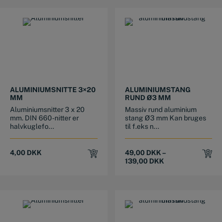
This product has multiple variants. The options may be chosen on the product page
ALUMINIUMSNITTE 3×20
ALUMINIUMSTANG
MM
RUND Ø3 MM
Aluminiumsnitter 3 x 20
Massiv rund aluminium
mm. DIN 660-nitter er
stang Ø3 mm Kan bruges
halvkuglefo...
til f.eks n...
4,00
DKK
49,00
DKK
–
139,00
DKK