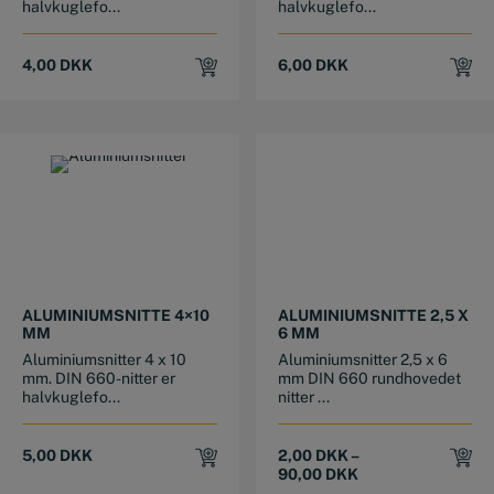
halvkuglefo...
halvkuglefo...
4,00
DKK
6,00
DKK
This product has multiple variants. The options may be chosen on the product page
ALUMINIUMSNITTE 4×10
ALUMINIUMSNITTE 2,5 X
MM
6 MM
Aluminiumsnitter 4 x 10
Aluminiumsnitter 2,5 x 6
mm. DIN 660-nitter er
mm DIN 660 rundhovedet
halvkuglefo...
nitter ...
5,00
DKK
2,00
DKK
–
90,00
DKK