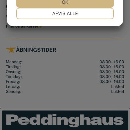
JA
NEJ
OK
JA
NEJ
Kontakt os
NØDVENDIGE
PRÆFERENCER
Tlf.:
+45 56 36 10 15
AFVIS ALLE
mail@smedjeriet.dk
JA
NEJ
JA
NEJ
Find os på kortet
MARKETING
STATISTIK
ÅBNINGSTIDER
Mandag:
08.00 – 16.00
Tirsdag:
08.00 – 16.00
Onsdag:
08.00 – 16.00
Torsdag:
08.00 – 16.00
Fredag:
08.00 – 16.00
Lørdag:
Lukket
Søndag:
Lukket