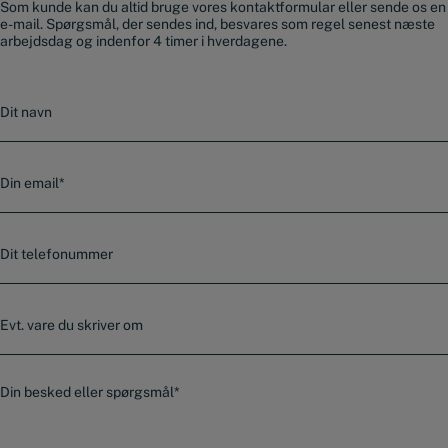
Som kunde kan du altid bruge vores kontaktformular eller sende os en
e-mail. Spørgsmål, der sendes ind, besvares som regel senest næste
arbejdsdag og indenfor 4 timer i hverdagene.
N
a
v
n
E
-
m
a
T
i
e
l
l
*
e
E
f
v
o
t
n
.
n
B
v
u
e
a
m
s
r
m
k
e