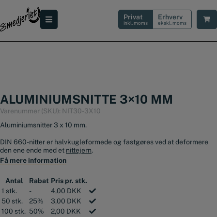
Hop
til
Privat
Erhverv
indholdet
inkl. moms
ekskl. moms
ALUMINIUMSNITTE 3×10 MM
Varenummer (SKU):
NIT30-3X10
Aluminiumsnitter 3 x 10 mm.
DIN 660-nitter er halvkugleformede og fastgøres ved at deformere
den ene ende med et
nittejern
.
Få mere information
Aluminiumsnitter bruges primært til permanente samlinger i metal- og
konstruktionsarbejde.
Antal
Rabat
Pris pr. stk.
1 stk.
-
4,00
DKK
Nitten er massiv og fremstilet af Aluminium.
50 stk.
25%
3,00
DKK
DIN 660 rundhovedet nitter
100 stk.
50%
2,00
DKK
Cylinderen måler Ø3 mm