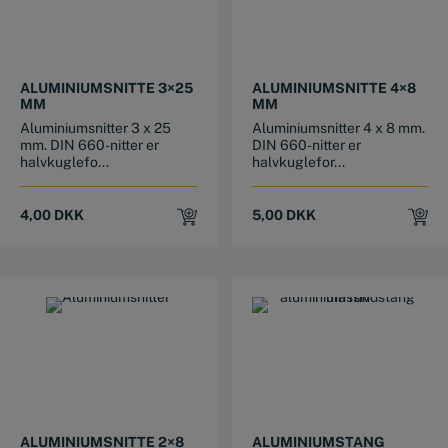
ALUMINIUMSNITTE 3×25
ALUMINIUMSNITTE 4×8
MM
MM
Aluminiumsnitter 3 x 25
Aluminiumsnitter 4 x 8 mm.
mm. DIN 660-nitter er
DIN 660-nitter er
halvkuglefo...
halvkuglefor...
4,00
DKK
5,00
DKK
This product has multiple variants. The options may be chosen on the product page
ALUMINIUMSNITTE 2×8
ALUMINIUMSTANG