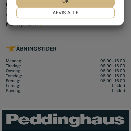
JA
NEJ
OK
JA
NEJ
Kontakt os
NØDVENDIGE
PRÆFERENCER
Tlf.:
+45 56 36 10 15
AFVIS ALLE
mail@smedjeriet.dk
JA
NEJ
JA
NEJ
Find os på kortet
MARKETING
STATISTIK
ÅBNINGSTIDER
Mandag:
08.00 – 16.00
Tirsdag:
08.00 – 16.00
Onsdag:
08.00 – 16.00
Torsdag:
08.00 – 16.00
Fredag:
08.00 – 16.00
Lørdag:
Lukket
Søndag:
Lukket