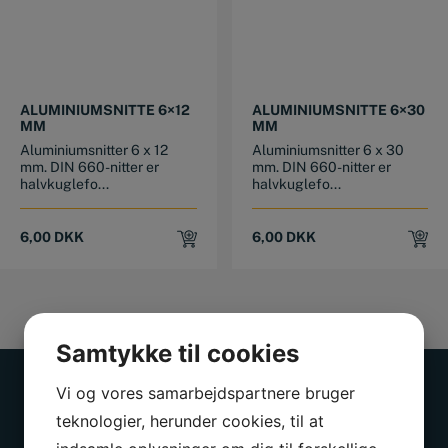
ALUMINIUMSNITTE 6×12
ALUMINIUMSNITTE 6×30
MM
MM
Aluminiumsnitter 6 x 12
Aluminiumsnitter 6 x 30
mm. DIN 660-nitter er
mm. DIN 660-nitter er
halvkuglefo...
halvkuglefo...
6,00
DKK
6,00
DKK
Samtykke til cookies
Vi og vores samarbejdspartnere bruger
teknologier, herunder cookies, til at