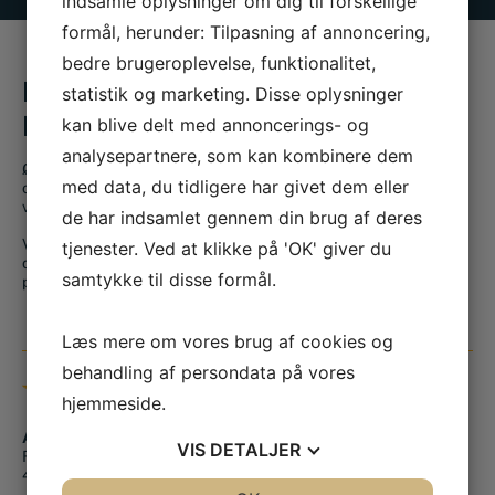
indsamle oplysninger om dig til forskellige
formål, herunder: Tilpasning af annoncering,
bedre brugeroplevelse, funktionalitet,
BESØG OS I VORES FYSISKE
statistik og marketing. Disse oplysninger
BUTIK
kan blive delt med annoncerings- og
analysepartnere, som kan kombinere dem
Ønsker du at se og føle nogle af vores vare eller at få en snak
med data, du tidligere har givet dem eller
og rådgivning med vores erfarne personale, kan du besøge
vores butik på Finlandsgade 14 i Haslev.
de har indsamlet gennem din brug af deres
Vi giver dig altid en professionel og tryg vejledning hvad enten
tjenester. Ved at klikke på 'OK' giver du
du er på udkig efter smedeudstyr, værktøj eller skal have den
samtykke til disse formål.
perfekte svendegave.
Læs mere om vores brug af cookies og
behandling af persondata på vores
BUTIK & KONTAKT
hjemmeside.
Adresse
VIS
DETALJER
Finlandsgade 14
4690 Haslev