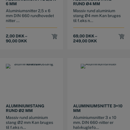
6 MM
RUND Ø4 MM
Aluminiumsnitter 2,5 x 6
Massiv rund aluminium
mm DIN 660 rundhovedet
stang Ø4 mm Kan bruges
nitter ...
til f.eks n...
2,00
DKK
–
69,00
DKK
–
90,00
DKK
249,00
DKK
This product has multiple variants. The options may be chosen on the product page
ALUMINIUMSTANG
ALUMINIUMSNITTE 3×10
RUND Ø2 MM
MM
Massiv rund aluminium
Aluminiumsnitter 3 x 10
stang Ø2 mm Kan bruges
mm. DIN 660-nitter er
til f.eks n...
halvkuglefo...