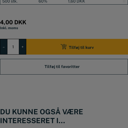
500 stk.
60%
1,60
DKK
Cylinderens længde er 6 mm
Hovedet måler Ø3,5 mm
4,00
DKK
Inkl. moms
Aluminiumsnitte
2x6
–
+
Tilføj til kurv
mm
antal
DU KUNNE OGSÅ VÆRE
INTERESSERET I...