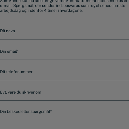
Som kunde kan du altid bruge vores kontaktformular eller sende os en
e-mail. Spørgsmål, der sendes ind, besvares som regel senest næste
arbejdsdag og indenfor 4 timer i hverdagene.
N
a
v
n
E
-
m
a
T
i
e
l
l
*
e
E
f
v
o
t
n
.
n
B
v
u
e
a
m
s
r
m
k
e