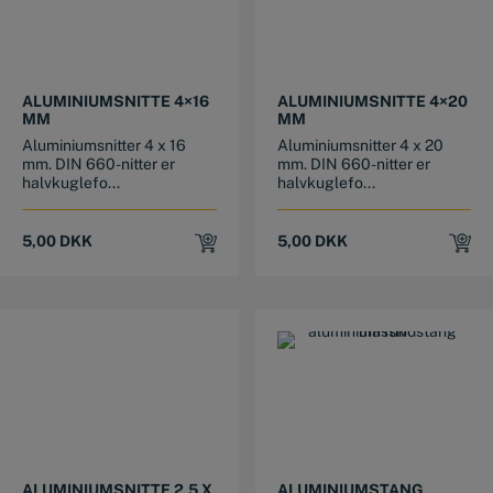
ALUMINIUMSNITTE 4×16
ALUMINIUMSNITTE 4×20
MM
MM
Aluminiumsnitter 4 x 16
Aluminiumsnitter 4 x 20
mm. DIN 660-nitter er
mm. DIN 660-nitter er
halvkuglefo...
halvkuglefo...
5,00
DKK
5,00
DKK
This product has multiple variants. The options may be chosen on the product page
This product has multiple variants. The options may be chosen on the product page
ALUMINIUMSNITTE 2,5 X
ALUMINIUMSTANG