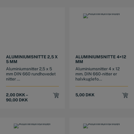
This product has multiple variants. The options may be chosen on the product page
ALUMINIUMSNITTE 2,5 X
ALUMINIUMSNITTE 4×12
5 MM
MM
Aluminiumsnitter 2,5 x 5
Aluminiumsnitter 4 x 12
mm DIN 660 rundhovedet
mm. DIN 660-nitter er
nitter ...
halvkuglefo...
2,00
DKK
–
5,00
DKK
90,00
DKK