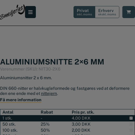
Hop
til
Privat
Erhverv
indholdet
inkl. moms
ekskl. moms
ALUMINIUMSNITTE 2×6 MM
Varenummer (SKU):
NIT30-2X6
Aluminiumsnitter 2 x 6 mm.
DIN 660-nitter er halvkugleformede og fastgøres ved at deformere
den ene ende med et
nittejern
.
Få mere information
Aluminiumsnitter bruges primært til permanente samlinger i metal- og
konstruktionsarbejde.
Antal
Rabat
Pris pr. stk.
1 stk.
-
4,00
DKK
Nitten er massiv og fremstilet af Aluminium.
50 stk.
25%
3,00
DKK
DIN 660 rundhovedet nitter
100 stk.
50%
2,00
DKK
Cylinderen måler Ø2 mm