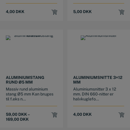
4,00
DKK
5,00
DKK
This product has multiple variants. The options may be chosen on the product page
ALUMINIUMSTANG
ALUMINIUMSNITTE 3×12
RUND Ø5 MM
MM
Massiv rund aluminium
Aluminiumsnitter 3 x 12
stang Ø5 mm Kan bruges
mm. DIN 660-nitter er
til f.eks n...
halvkuglefo...
59,00
DKK
–
4,00
DKK
169,00
DKK