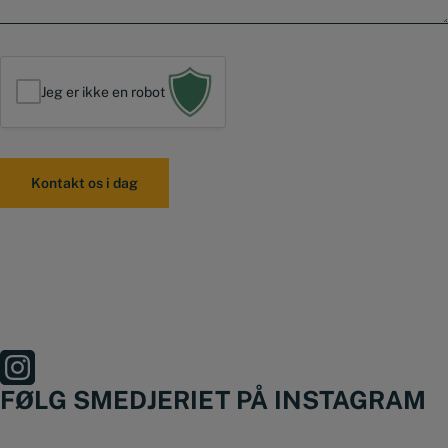
e
e
r
d
*
Jeg er ikke en robot
FØLG SMEDJERIET PÅ INSTAGRAM