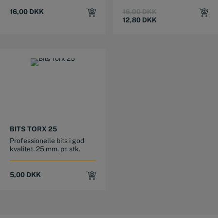
Original
Current
16,00
DKK
16,00
DKK
price
price
12,80
DKK
was:
is:
16,00 DKK.
12,80 DKK.
BITS TORX 25
Professionelle bits i god
kvalitet. 25 mm. pr. stk.
5,00
DKK