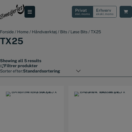
Hop
til
Privat
Erhverv
indholdet
inkl. moms
ekskl. moms
Forside
/
Home
/
Håndværktøj
/
Bits
/
Løse Bits
/
TX25
TX25
Showing all 5 results
Filtrer produkter
Sorter efter: