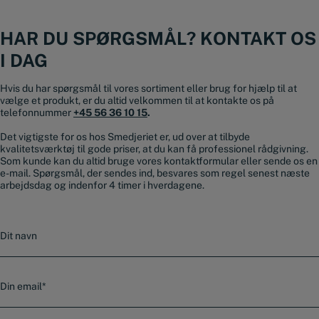
HAR DU SPØRGSMÅL? KONTAKT OS
I DAG
Hvis du har spørgsmål til vores sortiment eller brug for hjælp til at
vælge et produkt, er du altid velkommen til at kontakte os på
telefonnummer
+45 56 36 10 15
.
Det vigtigste for os hos Smedjeriet er, ud over at tilbyde
kvalitetsværktøj til gode priser, at du kan få professionel rådgivning.
Som kunde kan du altid bruge vores kontaktformular eller sende os en
e-mail. Spørgsmål, der sendes ind, besvares som regel senest næste
arbejdsdag og indenfor 4 timer i hverdagene.
N
a
v
n
E
-
m
a