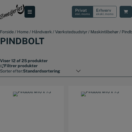
Hop
til
Privat
Erhverv
indholdet
inkl. moms
ekskl. moms
Forside
/
Home
/
Håndværk
/
Værkstedsudstyr
/
Maskintilbehør
/
Pindb
PINDBOLT
Viser 12 af 25 produkter
Filtrer produkter
Sorter efter: