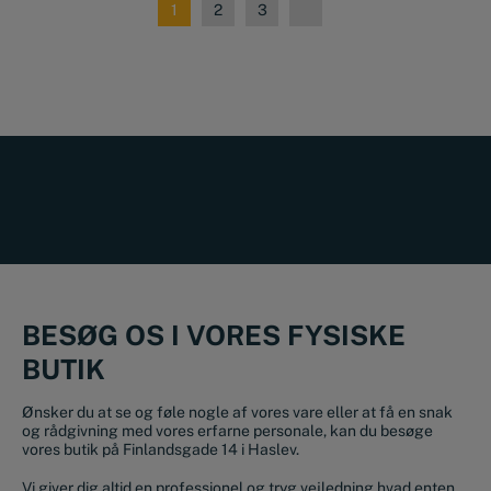
1
2
3
BESØG OS I VORES FYSISKE
BUTIK
Ønsker du at se og føle nogle af vores vare eller at få en snak
og rådgivning med vores erfarne personale, kan du besøge
vores butik på Finlandsgade 14 i Haslev.
Vi giver dig altid en professionel og tryg vejledning hvad enten