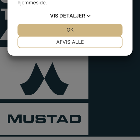
hjemmeside.
VIS
DETALJER
JA
NEJ
OK
JA
NEJ
NØDVENDIGE
PRÆFERENCER
AFVIS ALLE
JA
NEJ
JA
NEJ
MARKETING
STATISTIK