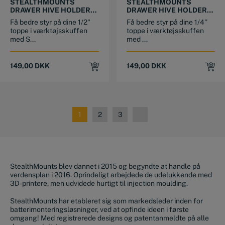
STEALTHMOUNTS
STEALTHMOUNTS
DRAWER HIVE HOLDER
DRAWER HIVE HOLDER
TIL 1/2″ TOPPE (10 STK)
TIL 1/4″ TOPPE (10 STK)
Få bedre styr på dine 1/2"
Få bedre styr på dine 1/4''
toppe i værktøjsskuffen
toppe i værktøjsskuffen
med S...
med ...
149,00
DKK
149,00
DKK
1
2
3
StealthMounts blev dannet i 2015 og begyndte at handle på
verdensplan i 2016. Oprindeligt arbejdede de udelukkende med
3D-printere, men udvidede hurtigt til injection moulding.
StealthMounts har etableret sig som markedsleder inden for
batterimonteringsløsninger, ved at opfinde ideen i første
omgang! Med registrerede designs og patentanmeldte på alle