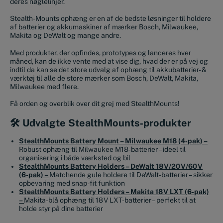
deres nøglelinjer.
Stealth-Mounts ophæng er en af de bedste løsninger til holdere
af batterier og akkumaskiner af mærker Bosch, Milwaukee,
Makita og DeWalt og mange andre.
Med produkter, der opfindes, prototypes og lanceres hver
måned, kan de ikke vente med at vise dig, hvad der er på vej og
indtil da kan se det store udvalg af ophæng til akkubatterier- &
værktøj til alle de store mærker som Bosch, DeWalt, Makita,
Milwaukee med flere.
Få orden og overblik over dit grej med StealthMounts!
🛠 Udvalgte StealthMounts‑produkter
StealthMounts Battery Mount – Milwaukee M18 (4‑pak) –
Robust ophæng til Milwaukee M18‑batterier – ideel til
organisering i både værksted og bil
StealthMounts Battery Holders – DeWalt 18 V/20 V/60 V
(6‑pak) –
Matchende gule holdere til DeWalt-batterier – sikker
opbevaring med snap-fit funktion
StealthMounts Battery Holders – Makita 18 V LXT (6‑pak)
–
Makita-blå ophæng til 18 V LXT-batterier – perfekt til at
holde styr på dine batterier