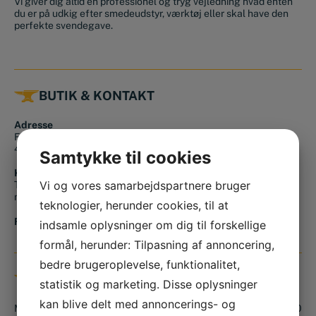
Vi giver dig altid en professionel og tryg vejledning hvad enten
du er på udkig efter smedeudstyr, værktøj eller skal have den
perfekte svendegave.
BUTIK & KONTAKT
Adresse
Finlandsgade 14
4690 Haslev
Samtykke til cookies
Kontakt os
Vi og vores samarbejdspartnere bruger
Tlf.:
+45 56 36 10 15
mail@smedjeriet.dk
teknologier, herunder cookies, til at
Find os på kortet
indsamle oplysninger om dig til forskellige
formål, herunder: Tilpasning af annoncering,
bedre brugeroplevelse, funktionalitet,
ÅBNINGSTIDER
statistik og marketing. Disse oplysninger
kan blive delt med annoncerings- og
Mandag:
08.00 – 16.00