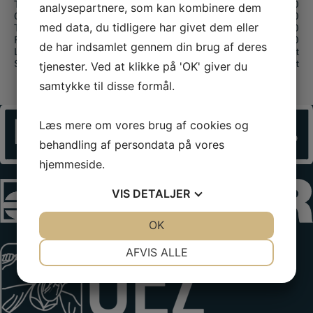
Tirsdag:
08.00 – 16.00
analysepartnere, som kan kombinere dem
Onsdag:
08.00 – 16.00
med data, du tidligere har givet dem eller
Torsdag:
08.00 – 16.00
Fredag:
08.00 – 16.00
de har indsamlet gennem din brug af deres
Lørdag:
Lukket
Søndag:
Lukket
tjenester. Ved at klikke på 'OK' giver du
samtykke til disse formål.
Læs mere om vores brug af cookies og
behandling af persondata på vores
hjemmeside.
VIS
DETALJER
JA
NEJ
OK
JA
NEJ
NØDVENDIGE
PRÆFERENCER
AFVIS ALLE
JA
NEJ
JA
NEJ
MARKETING
STATISTIK