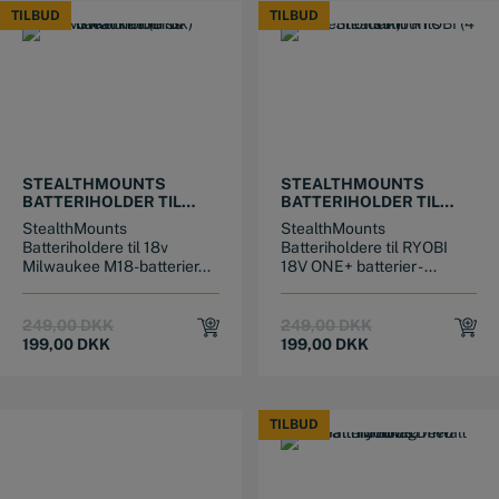
TILBUD
TILBUD
TILBUD
TILBUD
STEALTHMOUNTS
STEALTHMOUNTS
BATTERIHOLDER TIL
BATTERIHOLDER TIL
MILWAUKEE (6 STK)
RYOBI (4 STK)
StealthMounts
StealthMounts
Batteriholdere til 18v
Batteriholdere til RYOBI
Milwaukee M18-batterier...
18V ONE+ batterier - ...
Original
Current
Original
Current
249,00
DKK
249,00
DKK
price
price
price
price
199,00
DKK
199,00
DKK
was:
is:
was:
is:
249,00 DKK.
199,00 DKK.
249,00 DKK.
199,00 DKK.
TILBUD
TILBUD