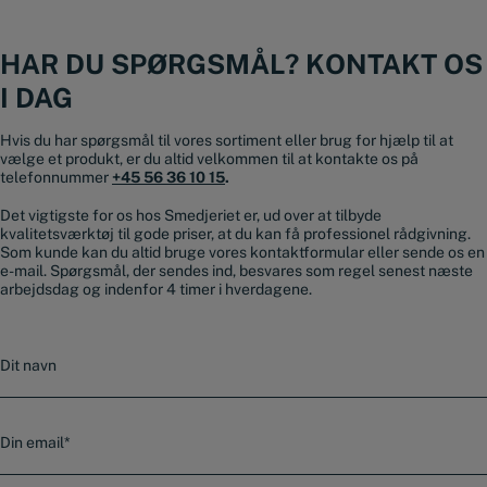
HAR DU SPØRGSMÅL? KONTAKT OS
I DAG
Hvis du har spørgsmål til vores sortiment eller brug for hjælp til at
vælge et produkt, er du altid velkommen til at kontakte os på
telefonnummer
+45 56 36 10 15
.
Det vigtigste for os hos Smedjeriet er, ud over at tilbyde
kvalitetsværktøj til gode priser, at du kan få professionel rådgivning.
Som kunde kan du altid bruge vores kontaktformular eller sende os en
e-mail. Spørgsmål, der sendes ind, besvares som regel senest næste
arbejdsdag og indenfor 4 timer i hverdagene.
N
a
v
n
E
-
m
a