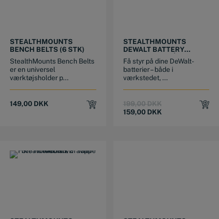
STEALTHMOUNTS
STEALTHMOUNTS
BENCH BELTS (6 STK)
DEWALT BATTERY
BOARD MED HÅNDTAG
StealthMounts Bench Belts
Få styr på dine DeWalt-
er en universel
batterier – både i
værktøjsholder p...
værkstedet, ...
Original
Current
149,00
DKK
199,00
DKK
price
price
159,00
DKK
was:
is:
199,00 DKK.
159,00 DKK.