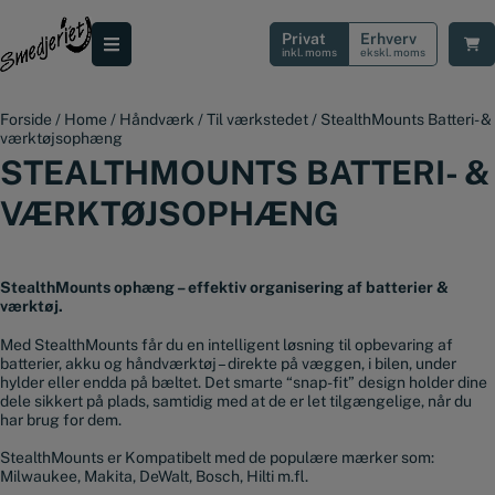
Hop
til
Privat
Erhverv
indholdet
inkl. moms
ekskl. moms
Forside
/
Home
/
Håndværk
/
Til værkstedet
/
StealthMounts Batteri- &
værktøjsophæng
STEALTHMOUNTS BATTERI- &
VÆRKTØJSOPHÆNG
StealthMounts ophæng – effektiv organisering af batterier &
værktøj.
Med StealthMounts får du en intelligent løsning til opbevaring af
batterier, akku og håndværktøj – direkte på væggen, i bilen, under
hylder eller endda på bæltet. Det smarte “snap-fit” design holder dine
dele sikkert på plads, samtidig med at de er let tilgængelige, når du
har brug for dem.
StealthMounts er Kompatibelt med de populære mærker som:
Milwaukee, Makita, DeWalt, Bosch, Hilti m.fl.