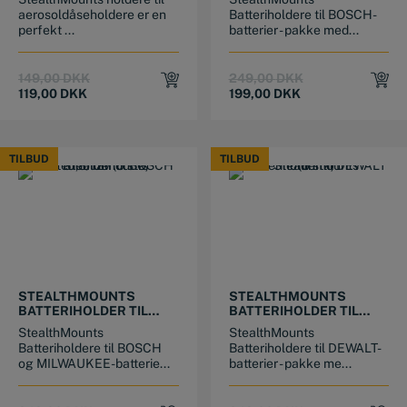
aerosoldåseholdere er en
Batteriholdere til BOSCH-
perfekt ...
batterier - pakke med...
Original
Current
Original
Current
149,00
DKK
249,00
DKK
price
price
price
price
119,00
DKK
199,00
DKK
was:
is:
was:
is:
149,00 DKK.
119,00 DKK.
249,00 DKK.
199,00 DKK.
TILBUD
TILBUD
TILBUD
TILBUD
STEALTHMOUNTS
STEALTHMOUNTS
BATTERIHOLDER TIL
BATTERIHOLDER TIL
BOSCH/MILWAUKEE
DEWALT (6 STK)
StealthMounts
StealthMounts
10,8/12V (6 STK)
Batteriholdere til BOSCH
Batteriholdere til DEWALT-
og MILWAUKEE-batterie...
batterier - pakke me...