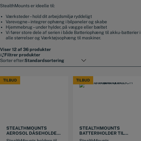
StealthMounts er ideelle til:
Værksteder – hold dit arbejdsmiljø ryddeligt
Varevogne – integrer ophæng i bilpaneler og skabe
Hjemmebrug – under hylder, på vægge eller bæltet
Vi fører store dele af serien i både
Batteriophæng til akku-batterier i
alle størrelser og Værktøjsophæng til maskiner.
Viser 12 af 36 produkter
Filtrer produkter
Sorter efter:
TILBUD
TILBUD
TILBUD
TILBUD
STEALTHMOUNTS
STEALTHMOUNTS
AEROSOL DÅSEHOLDER
BATTERIHOLDER TIL
(2 STK)
BOSCH (6 STK)
StealthMounts holdere til
StealthMounts