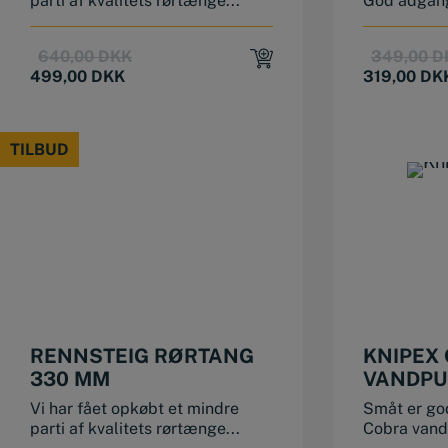
parti af kvalitets rørtænge...
God adgang
Original
Current
640,00
DKK
349,00
D
price
price
499,00
DKK
319,00
DK
was:
is:
640,00 DKK.
499,00 DKK.
TILBUD
TILBUD
RENNSTEIG RØRTANG
KNIPEX 
330 MM
VANDPU
MM
Vi har fået opkøbt et mindre
Småt er god
parti af kvalitets rørtænge...
Cobra van