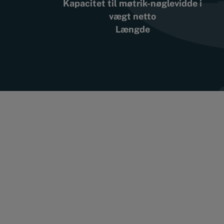
Kapacitet til møtrik-nøglevidde i
vægt netto
Længde