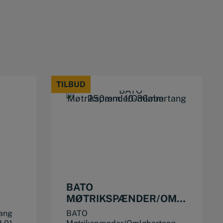
TILBUD
TILBUD
BATO
MØTRIKSPÆNDER/OMLØBERT
250 MM 10-36 MM
tang
BATO