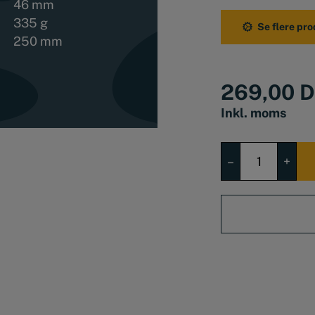
46 mm
vedvarende sikk
335 g
Se flere pro
Der er klembesky
250 mm
sammenklemning
Høj slidstyrke
269,00
D
Inkl. moms
Længde: 250 
KNIPEX
–
+
COBRA®
VANDPUMPET
250MM
antal