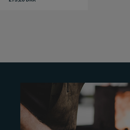
was:
is:
539,00 DKK.
279,20 DKK.