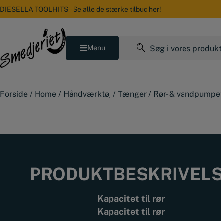
Hop
DIESELLA TOOLHITS – Se alle de stærke tilbud her!
til
indholdet
Søg
Menu
efter:
Forside
/
Home
/
Håndværktøj
/
Tænger
/
Rør- & vandpump
PRODUKTBESKRIVEL
Kapacitet til rør
Kapacitet til rør