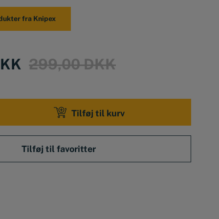
er greb
dukter fra Knipex
ttelse, hvilket forhindrer
skvæstelser på fingrene
Original
Current
KK
299,00
DKK
price
price
mm
was:
is:
Tilføj til kurv
299,00 DKK.
269,00 DKK.
ANG