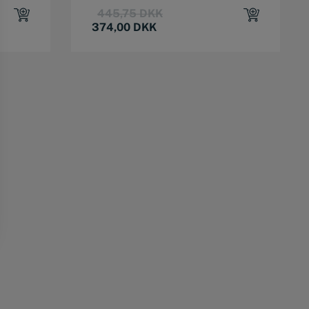
Original
Current
445,75
DKK
price
price
374,00
DKK
was:
is:
445,75 DKK.
374,00 DKK.