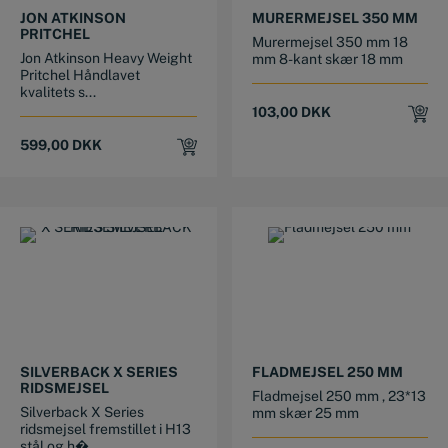
JON ATKINSON
MURERMEJSEL 350 MM
PRITCHEL
Murermejsel 350 mm 18
Jon Atkinson Heavy Weight
mm 8-kant skær 18 mm
Pritchel Håndlavet
kvalitets s...
103,00
DKK
599,00
DKK
SILVERBACK X SERIES
FLADMEJSEL 250 MM
RIDSMEJSEL
Fladmejsel 250 mm , 23*13
Silverback X Series
mm skær 25 mm
ridsmejsel fremstillet i H13
stål og h�...