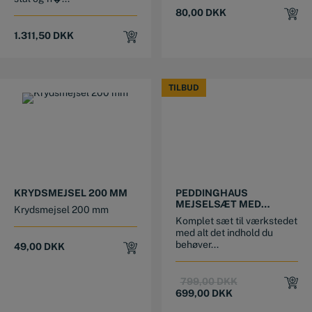
80,00
DKK
1.311,50
DKK
TILBUD
TILBUD
KRYDSMEJSEL 200 MM
PEDDINGHAUS
MEJSELSÆT MED
Krydsmejsel 200 mm
KØRNER, SPLITUDRIVER
Komplet sæt til værkstedet
& DORNE 14 DELE
med alt det indhold du
behøver...
49,00
DKK
Original
Current
799,00
DKK
price
price
699,00
DKK
was:
is: