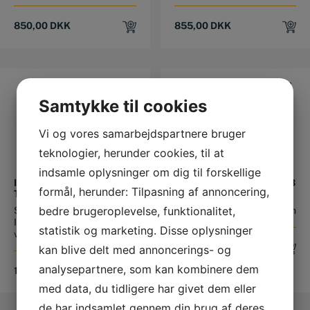
850,00
DKK
855,00
DKK
Samtykke til cookies
Vi og vores samarbejdspartnere bruger
teknologier, herunder cookies, til at
indsamle oplysninger om dig til forskellige
ICAR STEMPEL ”E” (MED
FLADMEJSEL 350X23X13
formål, herunder: Tilpasning af annoncering,
TRÆSKAFT)
MM
bedre brugeroplevelse, funktionalitet,
Stempel til ''E-søm'' fra
Fladmejsel 350x23x13 mm
Italianske ICAR. Total
statistik og marketing. Disse oplysninger
vægt...
78,00
DKK
kan blive delt med annoncerings- og
analysepartnere, som kan kombinere dem
1.812,50
DKK
med data, du tidligere har givet dem eller
de har indsamlet gennem din brug af deres