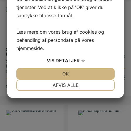
tjenester. Ved at klikke på 'OK' giver du
samtykke til disse formål.
Læs mere om vores brug af cookies og
behandling af persondata på vores
This product has multiple variants. The options may be chosen on the product page
hjemmeside.
STEVEN BEANE
FLADMEJSEL 300 MM
RIDSMEJSEL
Fladmejsel 300 mm , 23*13
VIS
DETALJER
Steven Beane Ridsmejsel.
mm skær 26 mm
For at sikre en lang levetid
og ...
JA
NEJ
OK
JA
NEJ
99,00
DKK
NØDVENDIGE
PRÆFERENCER
AFVIS ALLE
1.195,00
DKK
JA
NEJ
JA
NEJ
MARKETING
STATISTIK