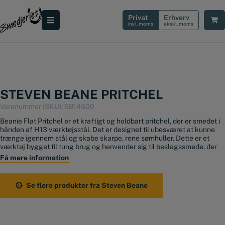
Hop
til
Privat
Erhverv
indholdet
inkl. moms
ekskl. moms
STEVEN BEANE PRITCHEL
Varenummer (SKU):
SB14500
Beanie Flat Pritchel er et kraftigt og holdbart pritchel,
der er smedet i
hånden af H13 værktøjsstål.
Det er designet til ubesværet at kunne
trænge igennem stål og skabe skarpe,
rene sømhuller.
Dette er et
værktøj bygget til tung brug og henvender sig til beslagssmede,
der
kræver maksimal pålidelighed af deres udstyr.
Få mere information
Alsidighed til konkurrence og hverdag Uanset om du fremstiller sko til
konkurrencebrug eller har brug for at lave et ekstra sømhul i en
Se flere produkter fra Steven Beane
fabriksko i løbet af arbejdsdagen,
er Beanie Flat Pritchel det ideelle
værktøj.
Dens robuste konstruktion gør den velegnet til alle tænkelige
situationer ved ambolten.
Håndlavet kvalitet og finish! Hvert enkelt Pritchel gennemgår en