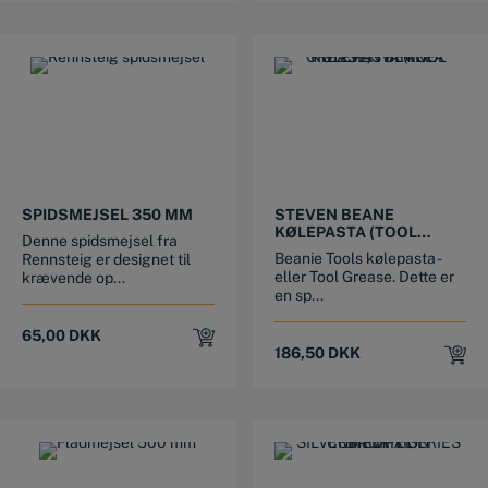
799,00 DKK.
699,00 DKK.
SPIDSMEJSEL 350 MM
STEVEN BEANE
KØLEPASTA (TOOL
Denne spidsmejsel fra
GREASE) ”VANILLA”
Beanie Tools kølepasta -
Rennsteig er designet til
eller Tool Grease. Dette er
krævende op...
en sp...
65,00
DKK
186,50
DKK