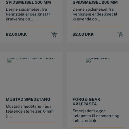
SPIDSMEJSEL 300 MM
SPIDSMEJSEL 200 MM
Denne spidsmejsel fra
Denne spidsmejsel fra
Rennsteig er designet til
Rennsteig er designet til
krævende op...
krævende op...
82,00
DKK
62,00
DKK
This product has multiple variants. The options may be chosen on the product page
MUSTAD SMEDETANG
FORGE-GEAR
KØLEPASTA
Mustad smedetang Fås i
Smedjeriet's egen
følgende størrelser: 6 mm
kølepasta til at smørre og
(1...
køle værkt�...