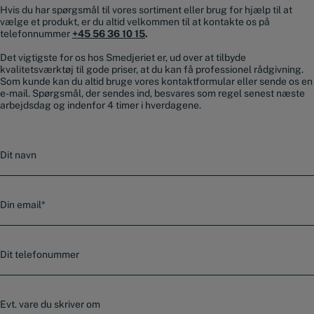
Hvis du har spørgsmål til vores sortiment eller brug for hjælp til at
vælge et produkt, er du altid velkommen til at kontakte os på
telefonnummer
+45 56 36 10 15
.
Det vigtigste for os hos Smedjeriet er, ud over at tilbyde
kvalitetsværktøj til gode priser, at du kan få professionel rådgivning.
Som kunde kan du altid bruge vores kontaktformular eller sende os en
e-mail. Spørgsmål, der sendes ind, besvares som regel senest næste
arbejdsdag og indenfor 4 timer i hverdagene.
N
a
v
n
E
-
m
a
T
i
e
l
l
*
e
E
f
v
o