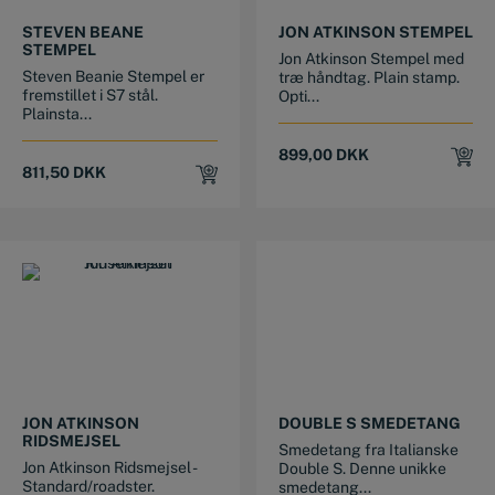
STEVEN BEANE
JON ATKINSON STEMPEL
STEMPEL
Jon Atkinson Stempel med
Steven Beanie Stempel er
træ håndtag. Plain stamp.
fremstillet i S7 stål.
Opti...
Plainsta...
899,00
DKK
811,50
DKK
This product has multiple variants. The options may be chosen on the product page
JON ATKINSON
DOUBLE S SMEDETANG
RIDSMEJSEL
Smedetang fra Italianske
Jon Atkinson Ridsmejsel -
Double S. Denne unikke
Standard/roadster.
smedetang...