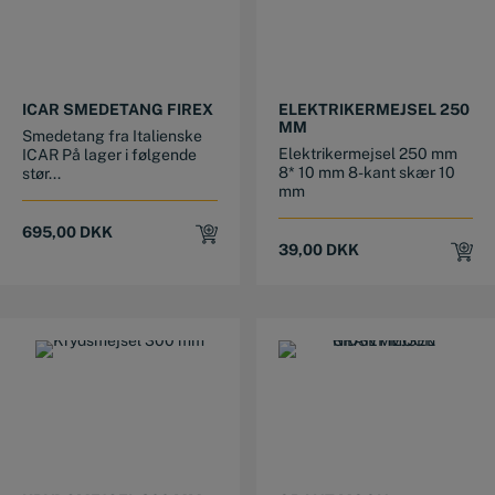
This product has multiple variants. The options may be chosen on the product page
ICAR SMEDETANG FIREX
ELEKTRIKERMEJSEL 250
MM
Smedetang fra Italienske
Elektrikermejsel 250 mm
ICAR På lager i følgende
8* 10 mm 8-kant skær 10
stør...
mm
695,00
DKK
39,00
DKK
This product has multiple variants. The options may be chosen on the product page