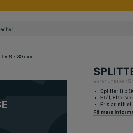
itter 8 x 80 mm
SPLITT
Varenummer (S
Splitter 8 x
Stål, Elforsin
SE
Pris pr. stk el
Få mere inform