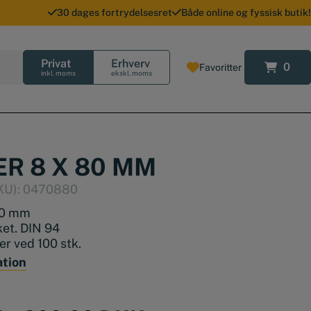
30 dages fortrydelsesret
Både online og fyssisk butik!
Privat
Erhverv
0
Favoritter
0
inkl. moms
ekskl. moms
ER 8 X 80 MM
KU):
0470880
 80 mm
ket. DIN 94
ler ved 100 stk.
ation