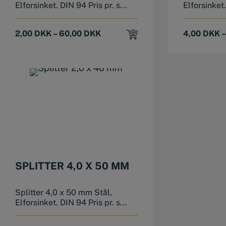
Elforsinket. DIN 94 Pris pr. s...
Elforsinket.
2,00
DKK
–
60,00
DKK
4,00
DKK
This product has multiple variants. The options may be chosen on the product page
SPLITTER 4,0 X 50 MM
Splitter 4,0 x 50 mm Stål,
Elforsinket. DIN 94 Pris pr. s...