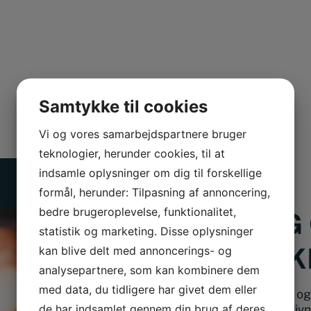
Samtykke til cookies
Vi og vores samarbejdspartnere bruger
teknologier, herunder cookies, til at
indsamle oplysninger om dig til forskellige
formål, herunder: Tilpasning af annoncering,
bedre brugeroplevelse, funktionalitet,
BESØG 
statistik og marketing. Disse oplysninger
FYSISK
kan blive delt med annoncerings- og
analysepartnere, som kan kombinere dem
med data, du tidligere har givet dem eller
Ønsker du at se og 
de har indsamlet gennem din brug af deres
en snak og rådgivn