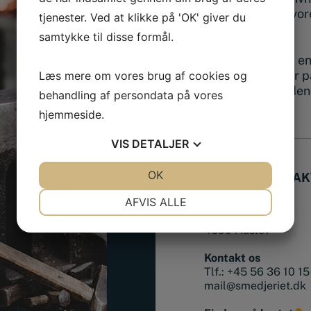
kan du besøge vore
tjenester. Ved at klikke på 'OK' giver du
Haslev.
samtykke til disse formål.
Vi giver dig altid 
hvad enten du er p
Læs mere om vores brug af cookies og
eller skal have de
behandling af persondata på vores
hjemmeside.
VIS
DETALJER
JA
NEJ
OK
JA
NEJ
BUTIK & KONTAK
NØDVENDIGE
PRÆFERENCER
AFVIS ALLE
Adresse
Finlandsgade 14
JA
NEJ
JA
NEJ
4690 Haslev
MARKETING
STATISTIK
Kontakt os
Tlf.:
+45 56 36 10 15
mail@smedjeriet.dk