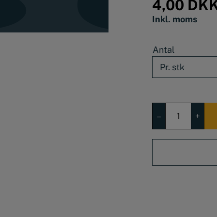
4,00
DK
Inkl. moms
Antal
Splitter
–
+
8
x
80
mm
antal