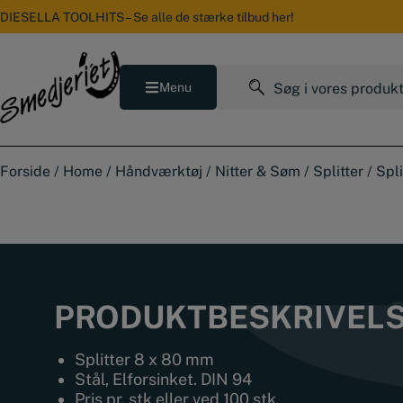
Hop
DIESELLA TOOLHITS – Se alle de stærke tilbud her!
til
indholdet
Søg
Menu
efter:
Forside
/
Home
/
Håndværktøj
/
Nitter & Søm
/
Splitter
/
Spl
PRODUKTBESKRIVEL
Splitter 8 x 80 mm
Stål, Elforsinket. DIN 94
Pris pr. stk eller ved 100 stk.