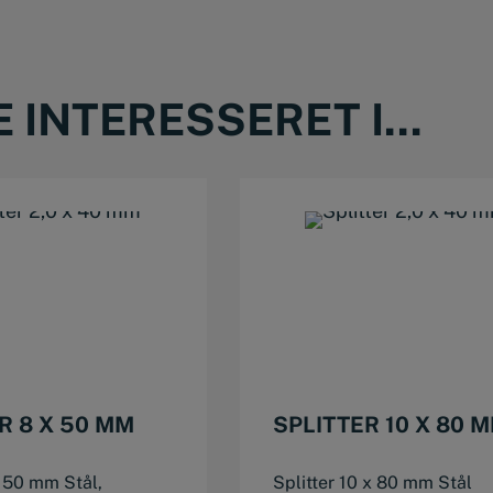
INTERESSERET I...
This product has multiple variants. The options may be chosen on the product page
This product has multiple variants. The options may be chosen on the product page
R 8 X 50 MM
SPLITTER 10 X 80 
x 50 mm Stål,
Splitter 10 x 80 mm Stål